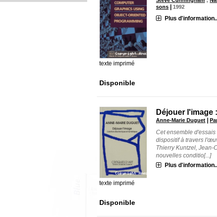
Steve Cunningham
;
Na
|
sons
1992
Plus d'information..
texte imprimé
Disponible
Déjouer l'image 
|
Anne-Marie Duguet
Pa
Cet ensemble d'essais 
dispositif à travers l'œ
Thierry Kuntzel, Jean-C
nouvelles conditio[...]
Plus d'information..
texte imprimé
Disponible