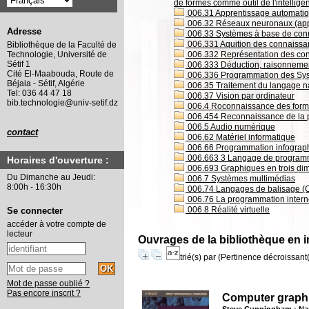
de formes comme outil de l'intellige
006.31 Apprentissage automatiqu
006.32 Réseaux neuronaux (appre
Adresse
006.33 Systèmes à base de con
006.331 Aquition des connaiss
Bibliothèque de la Faculté de
006.332 Représentation des co
Technologie, Université de
Sétif 1
006.333 Déduction, raisonnemen
Cité El-Maabouda, Route de
006.336 Programmation des Sys
Béjaia - Sétif, Algérie
006.35 Traitement du langage n
Tel: 036 44 47 18
006.37 Vision par ordinateur
bib.technologie@univ-setif.dz
006.4 Roconnaissance des forme
006.454 Reconnaissance de la 
006.5 Audio numérique
contact
006.62 Matériel informatique
006.66 Programmation infographi
006.663 3 Langage de programma
Horaires d'ouverture :
006.693 Graphiques en trois di
Du Dimanche au Jeudi:
006.7 Systèmes multimédias
8:00h - 16:30h
006.74 Langages de balisage 
006.76 La programmation intern
006.8 Réalité virtuelle
Se connecter
accéder à votre compte de
lecteur
Ouvrages de la bibliothèque en i
trié(s) par
(Pertinence décroissant(e
Mot de passe oublié ?
Pas encore inscrit ?
Computer graphi