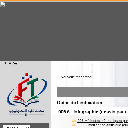
A-
A
A+
Accueil
Nouvelle recherche
Détail de l'indexation
006.6 : Infographie (dessin par 
006 Méthodes informatiques part
006.3 Intelligence artificielle (o