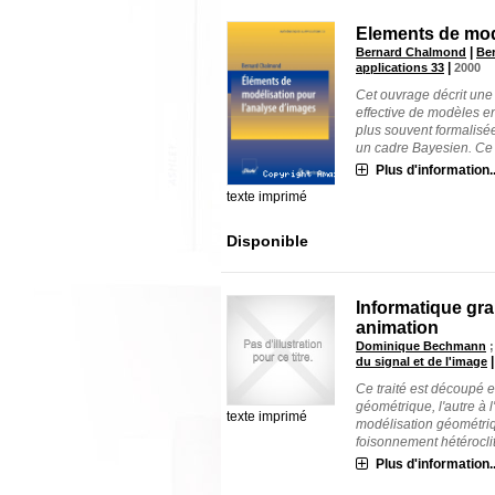
Elements de mod
|
Bernard Chalmond
Ber
|
applications 33
2000
Cet ouvrage décrit une 
effective de modèles e
plus souvent formalis
un cadre Bayesien. Ce li
Plus d'information..
texte imprimé
Disponible
Informatique gr
animation
Dominique Bechmann
du signal et de l'image
Ce traité est découpé e
géométrique, l'autre à 
texte imprimé
modélisation géométriq
foisonnement hétéroclite
Plus d'information..