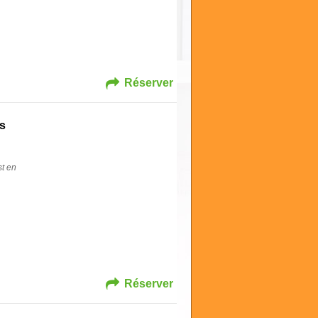
Réserver
s
st en
Réserver