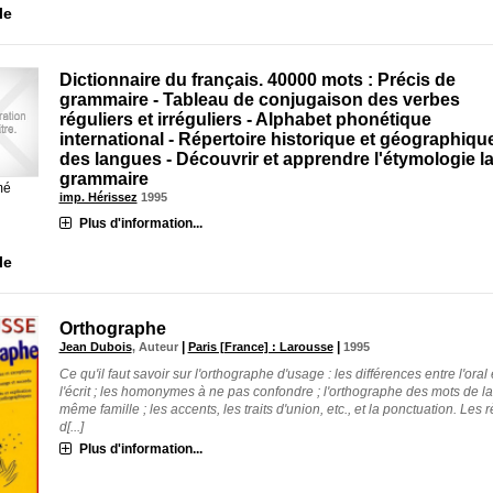
le
Dictionnaire du français. 40000 mots : Précis de
grammaire - Tableau de conjugaison des verbes
réguliers et irréguliers - Alphabet phonétique
international - Répertoire historique et géographiqu
des langues - Découvrir et apprendre l'étymologie l
grammaire
mé
imp. Hérissez
1995
Plus d'information...
le
Orthographe
|
|
Jean Dubois
, Auteur
Paris [France] : Larousse
1995
Ce qu'il faut savoir sur l'orthographe d'usage : les différences entre l'oral 
l'écrit ; les homonymes à ne pas confondre ; l'orthographe des mots de la
même famille ; les accents, les traits d'union, etc., et la ponctuation. Les 
d[...]
Plus d'information...