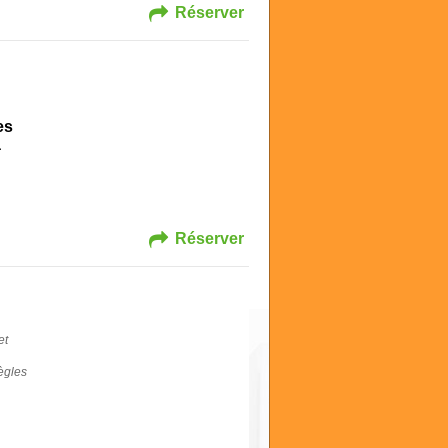
Réserver
es
a
Réserver
et
règles