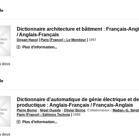
le
Dictionnaire architecture et bâtiment : Français-Ang
/ Anglais-Français
|
|
Dogan Hasol
Paris [France] : Le Moniteur
1997
Plus d'information...
à deux
le
Dictionnaire d'automatique de génie électrique et de
productique : Anglais-Français / Français-Anglais
Pierre Borne
;
Nigel Quayle
;
Olivier Borne
, Collaborateur ;
Madan.-G. Sing
|
Paris [France] : Editions Technip
1998
Plus d'information...
à deux