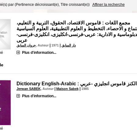
rié(s) par
(Pertinence décroissant(e), Titre croissant(e))
Affiner la recherche
مجمع اللغات : قاموس الاقتصاد، الحقوق، التربية و التعليم،
تماع و الاحصاء، التخطيط و العلوم التطبيقية، العلوم السياسية
لدبلوماسية و الادارية: عربى-فرنسى-انكليزى، انكليزى-فرنسى
عربى
|
|
جروان السابق
, Auteur
1971
دار السابق
Plus d'information...
mé
le
Dictionary English-Arabic : الكنز قاموس انجليزي -عربي
|
|
Jerwan SABEK
, Auteur
Maison Sabek
1985
Plus d'information...
mé