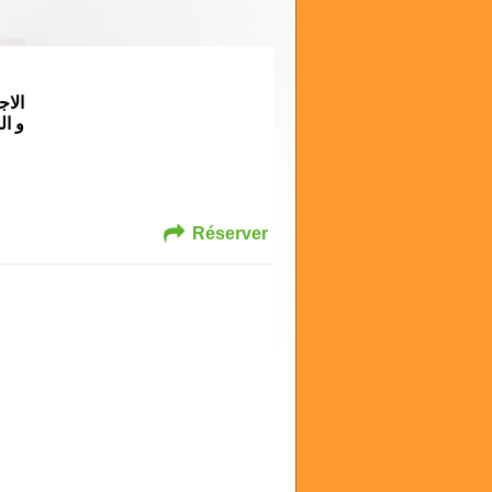
الاج
و ا-
Réserver