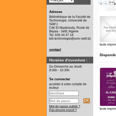
t
Adresse
Bibliothèque de la Faculté de
Technologie, Université de
Sétif 1
Cité El-Maabouda, Route de
Béjaia - Sétif, Algérie
Tel: 036 44 47 18
bib.technologie@univ-setif.dz
texte impri
contact
Disponib
Horaires d'ouverture :
Du Dimanche au Jeudi:
8:00h - 16:30h
Se connecter
accéder à votre compte de
lecteur
Mot de passe oublié ?
texte impri
Pas encore inscrit ?