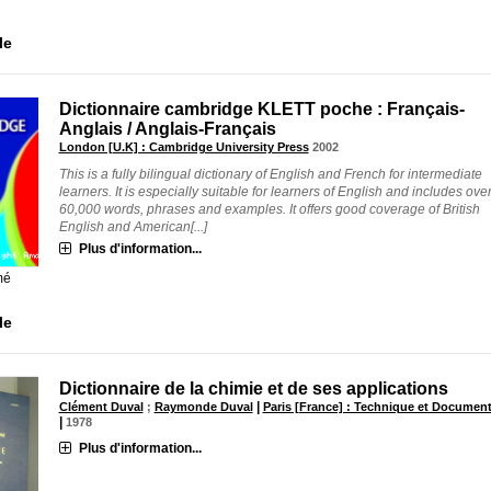
le
Dictionnaire cambridge KLETT poche : Français-
Anglais / Anglais-Français
London [U.K] : Cambridge University Press
2002
This is a fully bilingual dictionary of English and French for intermediate
learners. It is especially suitable for learners of English and includes ove
60,000 words, phrases and examples. It offers good coverage of British
English and American[...]
Plus d'information...
mé
le
Dictionnaire de la chimie et de ses applications
|
Clément Duval
;
Raymonde Duval
Paris [France] : Technique et Documen
|
1978
Plus d'information...