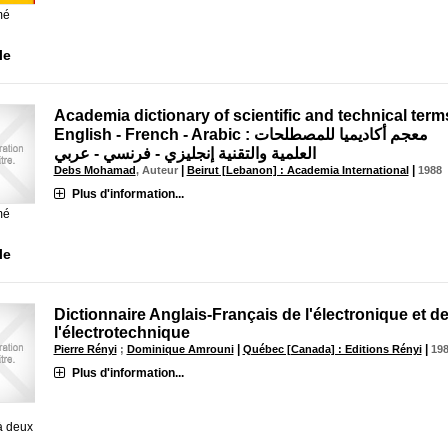
mé
le
Academia dictionary of scientific and technical term
English - French - Arabic : معجم أكاديميا للمصطلحات
العلمية والتقنية إنجليزي - فرنسي - عربي
|
|
Debs Mohamad
, Auteur
Beirut [Lebanon] : Academia International
1988
Plus d'information...
mé
le
Dictionnaire Anglais-Français de l'électronique et d
l'électrotechnique
|
|
Pierre Rényi
;
Dominique Amrouni
Québec [Canada] : Editions Rényi
19
Plus d'information...
à deux