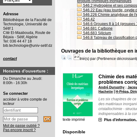
produits chimiques inorganiques
546.2 Hydrogène et ses composé
546.22 Eau (eau lourde, oxyde 
Adresse
546.226 Chimie analytique de l'
546.42
Bibliothèque de la Faculté de
546.6 Groupes 8 à 14 (groupes 1B
Technologie, Université de
546.681 Carbone
Sétif 1
Cité El-Maabouda, Route de
546.683 Silicium
Béjaia - Sétif, Algérie
546.8 Tableau de classification 
Tel: 036 44 47 18
bib.technologie@univ-setif.dz
Ouvrages de la bibliothèque en 
contact
trié(s) par
(Pertinence décroissant(e
Horaires d'ouverture :
Chimie des matér
Du Dimanche au Jeudi:
problèmes corri
8:00h - 16:30h
André Durupthy
;
Jacqu
|
Hachette
H-Prépa, Diri
Se connecter
Les six chapitres de ce
accéder à votre compte de
lecteur
des matériaux inorgani
cristallochimie - struc
indispensables à la com
texte imprimé
Plus d'information..
Mot de passe oublié ?
Pas encore inscrit ?
Disponible