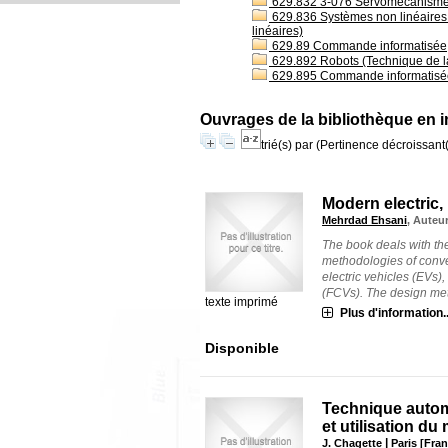
629.832 3-076 Servomécanismes 
629.836 Systèmes non linéaires 
linéaires)
629.89 Commande informatisée
629.892 Robots (Technique de 
629.895 Commande informatisé
Ouvrages de la bibliothèque en i
trié(s) par
(Pertinence décroissant(e
Modern electric, 
Mehrdad Ehsani
, Auteu
The book deals with th
methodologies of conve
electric vehicles (EVs),
(FCVs). The design meth
texte imprimé
Plus d'information..
Disponible
Technique autom
et utilisation d
|
J. Chagette
Paris [Fra