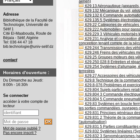
aérien)
629.13 Aéronautique (appareils, i
629.132 Mécanique du vol, pilot
Adresse
629.132 6 Commande automatique
629.135 5 Systèmes électroniq
Bibliothèque de la Faculté de
629.22 Catégories de véhicules 
Technologie, Université de
Sétif 1
629.222 Automobiles pour passag
Cité El-Maabouda, Route de
629.229 3 Véhicules motorisés te
Béjaia - Sétif, Algérie
629.231 Analyse et conception de
Tel: 036 44 47 18
conception tenant compte de la sécu
bib.technologie@univ-setif.dz
629.244 Transmissions des véhic
629.246 Freins des véhicules moto
629.25 Groupes moteurs des véhi
contact
629.250 028 8 Entretien et répar
629.254 Systèmes d'allumage, él
terrestres
Horaires d'ouverture :
629.27 Accessoires des véhicule
629.8 Technique de la commande
Du Dimanche au Jeudi:
8:00h - 16:30h
629.8-076 Problèmes et exerci
629.804 Sujets particuliers rela
629.804 3 Commande électriqu
Se connecter
629.804 5 Commande pneumat
accéder à votre compte de
629.83 Systèmes en boucle fermé
lecteur
les sorties commandées, ouvrages g
629.831 Principes généraux des
629.831 2 Théorie de la comma
l'automatisation)
629.831 5 Parties constituantes
Mot de passe oublié ?
629.832 Systèmes linéaires (Syst
Pas encore inscrit ?
629.832 3 Servomécanismes (se