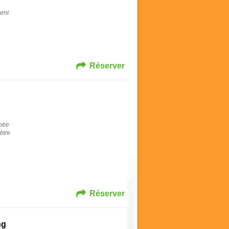
ent
Réserver
otre
être
.
Réserver
ng