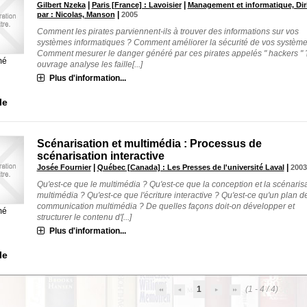
|
|
Gilbert Nzeka
Paris [France] : Lavoisier
Management et informatique, Dir
|
par : Nicolas, Manson
2005
Comment les pirates parviennent-ils à trouver des informations sur vos
systèmes informatiques ? Comment améliorer la sécurité de vos système
Comment mesurer le danger généré par ces pirates appelés " hackers " 
mé
ouvrage analyse les faille[...]
Plus d'information...
le
Scénarisation et multimédia : Processus de
scénarisation interactive
|
|
Josée Fournier
Québec [Canada] : Les Presses de l'université Laval
2003
Qu'est-ce que le multimédia ? Qu'est-ce que la conception et la scénaris
multimédia ? Qu'est-ce que l'écriture interactive ? Qu'est-ce qu'un plan d
communication multimédia ? De quelles façons doit-on développer et
mé
structurer le contenu d'[...]
Plus d'information...
le
1
(1 - 4 / 4)