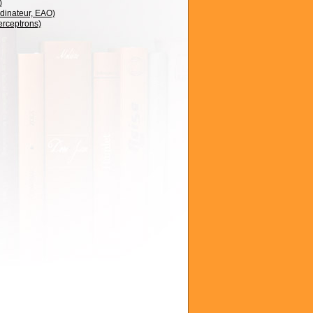
)
dinateur, EAO)
erceptrons)