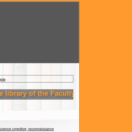
mpte
brary of the Faculty of Technology Seti
la science cognitive, reconnaissance