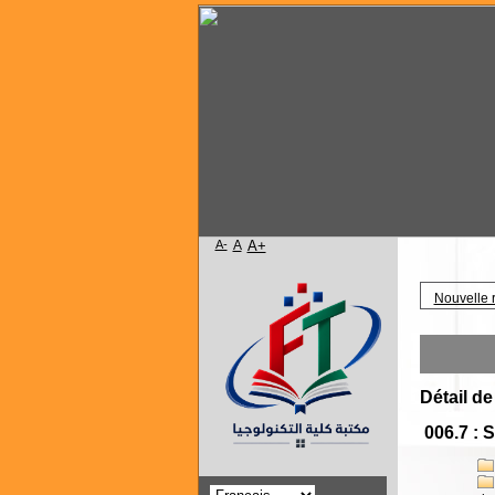
A-
A
A+
Accueil
Nouvelle 
Détail de
006.7 : 