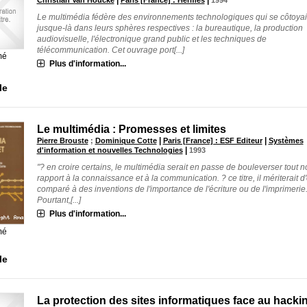
|
|
Christian Van Houcke
Paris [France] : Hermes
1994
Le multimédia fédère des environnements technologiques qui se côtoyai
jusque-là dans leurs sphères respectives : la bureautique, la production
audiovisuelle, l'électronique grand public et les techniques de
télécommunication. Cet ouvrage port[...]
mé
Plus d'information...
le
Le multimédia : Promesses et limites
|
|
Pierre Brouste
;
Dominique Cotte
Paris [France] : ESF Editeur
Systèmes
|
d'information et nouvelles Technologies
1993
"? en croire certains, le multimédia serait en passe de bouleverser tout n
rapport à la connaissance et à la communication. ? ce titre, il mériterait d'
comparé à des inventions de l'importance de l'écriture ou de l'imprimerie
Pourtant,[...]
Plus d'information...
mé
le
La protection des sites informatiques face au hacki