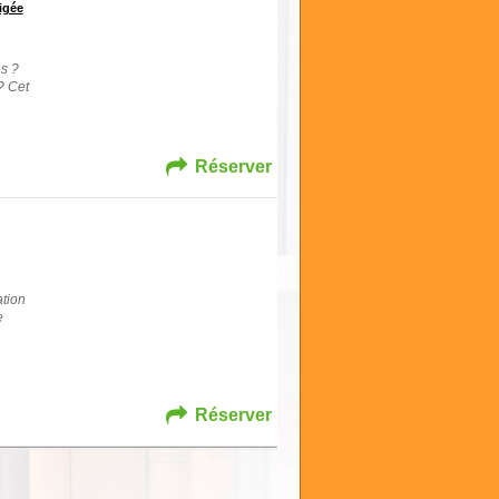
igée
s ?
? Cet
Réserver
ation
e
Réserver