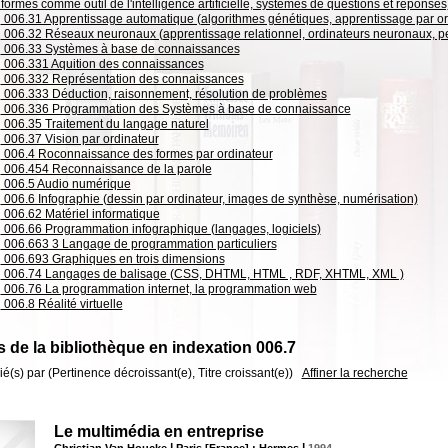
formes comme outil de l'intelligence artificielle, systèmes de questions et réponses
006.31 Apprentissage automatique (algorithmes génétiques, apprentissage par or
006.32 Réseaux neuronaux (apprentissage relationnel, ordinateurs neuronaux, p
006.33 Systèmes à base de connaissances
006.331 Aquition des connaissances
006.332 Représentation des connaissances
006.333 Déduction, raisonnement, résolution de problèmes
006.336 Programmation des Systèmes à base de connaissance
006.35 Traitement du langage naturel
006.37 Vision par ordinateur
006.4 Roconnaissance des formes par ordinateur
006.454 Reconnaissance de la parole
006.5 Audio numérique
006.6 Infographie (dessin par ordinateur, images de synthèse, numérisation)
006.62 Matériel informatique
006.66 Programmation infographique (langages, logiciels)
006.663 3 Langage de programmation particuliers
006.693 Graphiques en trois dimensions
006.74 Langages de balisage (CSS, DHTML, HTML , RDF, XHTML, XML )
006.76 La programmation internet, la programmation web
006.8 Réalité virtuelle
 de la bibliothèque en indexation 006.7
rié(s) par
(Pertinence décroissant(e), Titre croissant(e))
Affiner la recherche
Le multimédia en entreprise