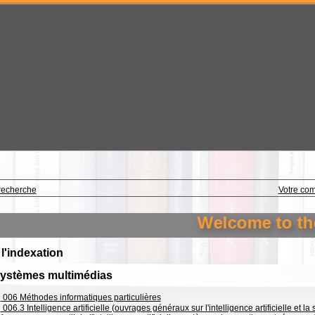
recherche
Votre co
Welcome to the li
 l'indexation
Systèmes multimédias
006 Méthodes informatiques particulières
006.3 Intelligence artificielle (ouvrages généraux sur l'intelligence artificielle et 