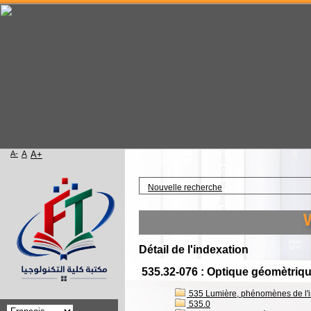
A-
A
A+
Accueil
Nouvelle recherche
We
Détail de l'indexation
535.32-076 : Optique géomètriqu
535 Lumière, phénomènes de l'infr
535.0