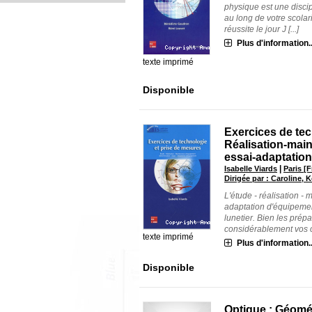
physique est une discip
au long de votre scol
réussite le jour J [...]
Plus d'information..
texte imprimé
Disponible
Exercices de tec
Réalisation-mai
essai-adaptatio
|
Isabelle Viards
Paris [F
Dirigée par : Caroline, 
L'étude - réalisation -
adaptation d'équipemen
lunetier. Bien les prép
considérablement vos ch
texte imprimé
Plus d'information..
Disponible
Optique : Géomét