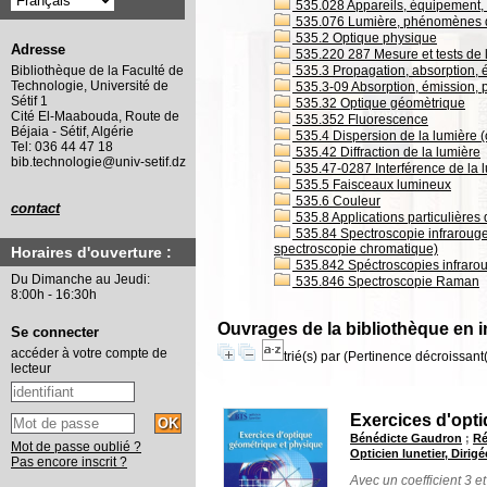
535.028 Appareils, équipement, 
535.076 Lumière, phénomènes de l
535.2 Optique physique
Adresse
535.220 287 Mesure et tests de l'
535.3 Propagation, absorption, 
Bibliothèque de la Faculté de
Technologie, Université de
535.3-09 Absorption, émission, p
Sétif 1
535.32 Optique géomètrique
Cité El-Maabouda, Route de
535.352 Fluorescence
Béjaia - Sétif, Algérie
535.4 Dispersion de la lumière 
Tel: 036 44 47 18
535.42 Diffraction de la lumière
bib.technologie@univ-setif.dz
535.47-0287 Interférence de la 
535.5 Faisceaux lumineux
535.6 Couleur
contact
535.8 Applications particulières
535.84 Spectroscopie infrarouge,
spectroscopie chromatique)
Horaires d'ouverture :
535.842 Spéctroscopies infraro
Du Dimanche au Jeudi:
535.846 Spectroscopie Raman
8:00h - 16:30h
Ouvrages de la bibliothèque en 
Se connecter
accéder à votre compte de
trié(s) par
(Pertinence décroissant(e
lecteur
Exercices d'opt
Bénédicte Gaudron
;
Ré
Mot de passe oublié ?
Opticien lunetier, Dirigé
Pas encore inscrit ?
Avec un coefficient 3 e