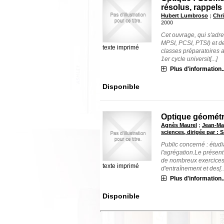
résolus, rappels
Hubert Lumbroso
;
Chri
2000
Cet ouvrage, qui s'adre
MPSI, PCSI, PTSI) et d
texte imprimé
classes préparatoires 
1er cycle universit[...]
Plus d'information..
Disponible
Optique géométr
Agnès Maurel
;
Jean-Ma
sciences, dirigée par : 
Public concerné : étud
l'agrégation.Le présent
de nombreux exercices 
texte imprimé
d'entraînement et des[..
Plus d'information..
Disponible