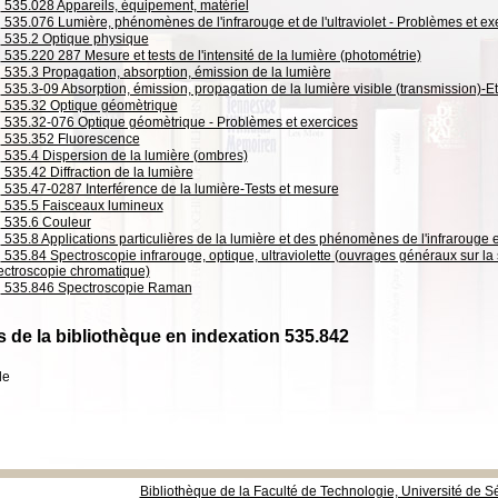
535.028 Appareils, équipement, matériel
535.076 Lumière, phénomènes de l'infrarouge et de l'ultraviolet - Problèmes et ex
535.2 Optique physique
535.220 287 Mesure et tests de l'intensité de la lumière (photométrie)
535.3 Propagation, absorption, émission de la lumière
535.3-09 Absorption, émission, propagation de la lumière visible (transmission)-E
535.32 Optique géomètrique
535.32-076 Optique géomètrique - Problèmes et exercices
535.352 Fluorescence
535.4 Dispersion de la lumière (ombres)
535.42 Diffraction de la lumière
535.47-0287 Interférence de la lumière-Tests et mesure
535.5 Faisceaux lumineux
535.6 Couleur
535.8 Applications particulières de la lumière et des phénomènes de l'infrarouge e
535.84 Spectroscopie infrarouge, optique, ultraviolette (ouvrages généraux sur la
ectroscopie chromatique)
535.846 Spectroscopie Raman
 de la bibliothèque en indexation 535.842
de
Bibliothèque de la Faculté de Technologie, Université de Sé