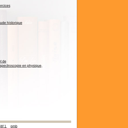
ercices
tude historique
t de
 spectroscopie en physique,
tif 1
pmb