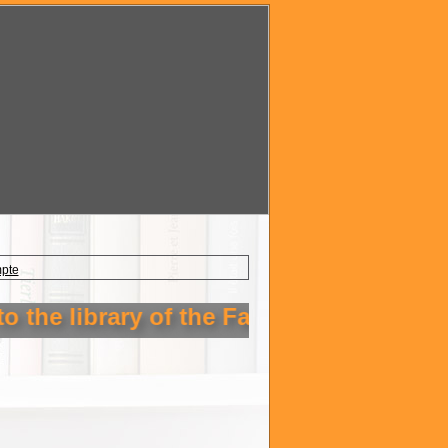
mpte
the library of the Faculty of Technolog