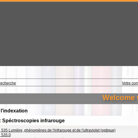
recherche
Votre co
Welcome to 
 l'indexation
: Spéctroscopies infrarouge
535 Lumière, phénomènes de l'infrarouge et de l'ultraviolet (optique)
535.0