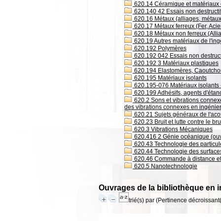
620.14 Céramique et matériaux
620.140 42 Essais non destructif
620.16 Métaux (alliages, métaux 
620.17 Métaux ferreux (Fer, Acie
620.18 Métaux non ferreux (Alli
620.19 Autres matériaux de l'ing
620.192 Polymères
620.192 042 Essais non destructi
620.192 3 Matériaux plastiques
620.194 Elastomères, Caoutcho
620.195 Matériaux isolants
620.195-076 Matériaux isolants 
620.199 Adhésifs, agents d'étanc
620.2 Sons et vibrations connex
des vibrations connexes en ingénier
620.21 Sujets généraux de l'acou
620.23 Bruit et lutte contre le bru
620.3 Vibrations Mécaniques
620.416 2 Génie océanique (ou
620.43 Technologie des particules
620.44 Technologie des surface
620.46 Commande à distance e
620.5 Nanotechnologie
Ouvrages de la bibliothèque en i
trié(s) par
(Pertinence décroissant(e