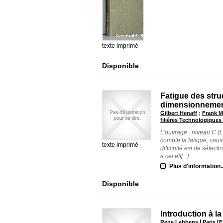
texte imprimé
Disponible
Fatigue des stru
dimensionnement
Gilbert Henaff
;
Frank M
filières Technologique
L'ouvrage : niveau C (L
compte la fatigue, caus
texte imprimé
difficulté est de sélect
à cet eff[...]
Plus d'information..
Disponible
Introduction à l
|
Rene Labbens
Paris [F