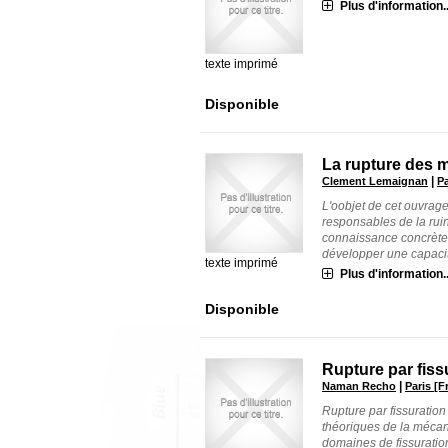
Plus d'information..
texte imprimé
Disponible
La rupture des 
|
Clement Lemaignan
Pa
L'oobjet de cet ouvrag
responsables de la rui
connaissance concrète 
développer une capacité
texte imprimé
Plus d'information..
Disponible
Rupture par fiss
|
Naman Recho
Paris [
Rupture par fissuratio
théoriques de la mécani
domaines de fissuration 