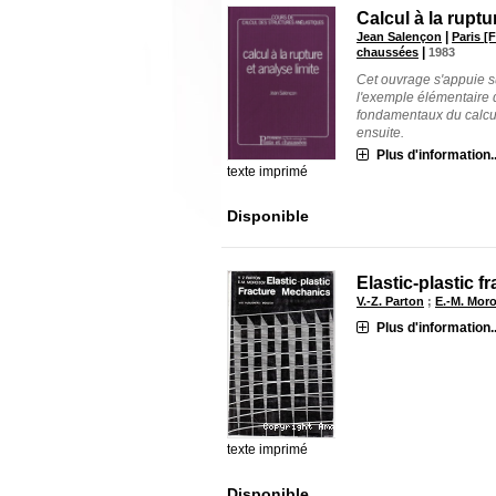
Calcul à la ruptu
|
Jean Salençon
Paris [
|
chaussées
1983
Cet ouvrage s'appuie su
l'exemple élémentaire d
fondamentaux du calcul 
ensuite.
Plus d'information..
texte imprimé
Disponible
Elastic-plastic 
V.-Z. Parton
;
E.-M. Mor
Plus d'information..
texte imprimé
Disponible