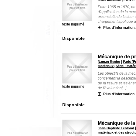
Entre 1965 et 1970, on 
d'application de la méca
essencielle de facteur d
chargement appliqué à u
texte imprimé
Plus d'information..
Disponible
Mécanique de pro
|
Naman Recho
Paris [F
matériaux (Série : Matér
Les objectifs de la méc
concernent la descript
de la fissure et les éner
texte imprimé
de l'évaluation[...]
Plus d'information..
Disponible
Mécanique de la r
Jean-Baptiste Leblond
matériaux et des struct