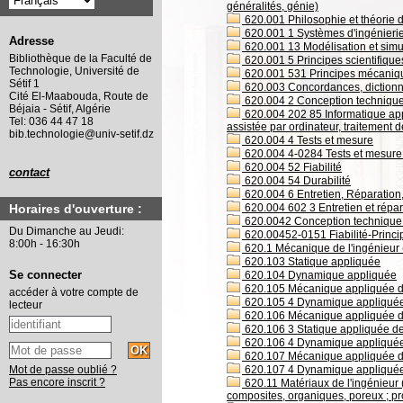
généralités, génie)
620.001 Philosophie et théorie d
620.001 1 Systèmes d'ingénieri
Adresse
620.001 13 Modélisation et simul
Bibliothèque de la Faculté de
620.001 5 Principes scientifiques
Technologie, Université de
620.001 531 Principes mécaniqu
Sétif 1
620.003 Concordances, dictionna
Cité El-Maabouda, Route de
620.004 2 Conception technique 
Béjaia - Sétif, Algérie
620.004 202 85 Informatique app
Tel: 036 44 47 18
assistée par ordinateur, traitement
bib.technologie@univ-setif.dz
620.004 4 Tests et mesure
620.004 4-0284 Tests et mesure 
620.004 52 Fiabilité
contact
620.004 54 Durabilité
620.004 6 Entretien, Réparation,
620.004 602 3 Entretien et répar
Horaires d'ouverture :
620.0042 Conception technique (
Du Dimanche au Jeudi:
620.00452-0151 Fiabilité-Princ
8:00h - 16:30h
620.1 Mécanique de l'ingénieur 
620.103 Statique appliquée
Se connecter
620.104 Dynamique appliquée
620.105 Mécanique appliquée d
accéder à votre compte de
620.105 4 Dynamique appliquée
lecteur
620.106 Mécanique appliquée de
620.106 3 Statique appliquée de
620.106 4 Dynamique appliquée de
620.107 Mécanique appliquée d
620.107 4 Dynamique appliquée
Mot de passe oublié ?
Pas encore inscrit ?
620.11 Matériaux de l'ingénieur
composites, organiques, poreux ; pro