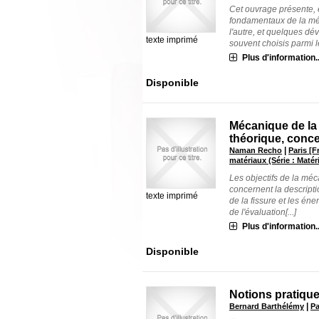
Cet ouvrage présente, 
fondamentaux de la méca
l'autre, et quelques d
texte imprimé
souvent choisis parmi le
Plus d'information..
Disponible
Mécanique de la 
théorique, conc
|
Naman Recho
Paris [F
matériaux (Série : Matér
Les objectifs de la méc
concernent la descript
texte imprimé
de la fissure et les éner
de l'évaluation[...]
Plus d'information..
Disponible
Notions pratiqu
|
Bernard Barthélémy
Pa