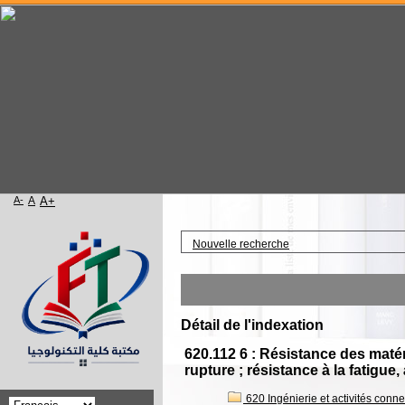
A-
A
A+
Accueil
Nouvelle recherche
Wel
Détail de l'indexation
620.112 6 : Résistance des matéri
rupture ; résistance à la fatigue, 
620 Ingénierie et activités connex