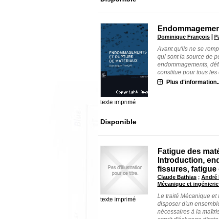
Endommagements
|
Dominique François
P
Avant qu'ils ne se rom
qui sont la source de p
endommagements, défin
constitue pour tous les 
Plus d'information..
texte imprimé
Disponible
Fatigue des maté
Introduction, e
fissures, fatigue
Claude Bathias
;
André 
Mécanique et ingénierie
Le traité Mécanique et
texte imprimé
disposer d'un ensembl
nécessaires à la maîtr