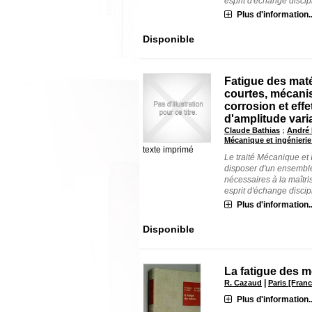
esprit d'échange discipli
Plus d'information..
Disponible
Fatigue des maté
courtes, mécanis
corrosion et eff
d'amplitude vari
Claude Bathias
;
André 
Mécanique et ingénierie
texte imprimé
Le traité Mécanique et
disposer d'un ensembl
nécessaires à la maîtr
esprit d'échange discipli
Plus d'information..
Disponible
La fatigue des 
|
R. Cazaud
Paris [Fran
Plus d'information..