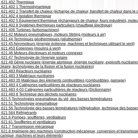
621.402 Thermique
621.402 1 Thermodynamique
621.402 2 Transfert de chaleur (échange de chaleur, transfert de chaleur dans le 
621.402 4 Isolation thermique
621.402 5 Équipement thermique (échangeurs de chaleur, fours industriels, mote
621.402 8 Systèmes thermiques particuliers (chauffage électrique)
621.406 Turbines (turbomachines)
621.42 Moteurs pneumatiques, moteurs Stirling (moteurs à air)
621.44 Techniques géothermiques (géothermie)
621.45 Aéromoteurs (énergie éolienne, machines et techniques utilisant le vent)
621.453 Eoliennes (moulins à vent)
621.46 Moteurs électriques et moteurs connexes
621.47 Technologie de l'énergie solaire
621.48 Génie nucléaire (énergie atomique, énergie nucléaire, explosifs nucléaires
léaire, technologies de la fission et la fusion nucléaires)
621.483 Réacteurs nucléaires
621.483 3 Matériaux nucléaires
621.483 35 Matériaux des éléments combustibles (combustibles, gainage)
621.483 4 Catégories particullières de réacteurs nucléaires
621.483 4-03 Catégories particullières de réacteurs (Dictionnaire)
621.483 8 Technique des déchets nucléaires
621.5 Technologies pneumatique,du vid, des basses températures
621.51 Technologie pneumatique
621.56 Technologie des basses températures (réfrigération, technique des basse
621.564 Réfrigérants
621.6 Pompes, souffleries, ventilateurs
621.61 Souffleries et ventilateurs
621.7 Transmission mécanique
621.8 Ingénierie des machines (construction mécanique, conversion et transmissi
canique, machines et leurs éléments)