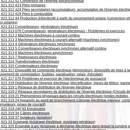
621.312 42 Conversion de l'énergie électrochimique
621.312 423 Piles primaires
621.312 424 Piles secondaires (accumulateurs, accumulation de l'énergie électr
621.312 429 Piles à combustible
621.312 44 Production d'électricité à partir du rayonnement solaire (conversion ph
es solaires)
621.313 Convertisseurs, générateurs électriques
621.313 076 Convertisseurs, générateurs électriques - Problèmes et exercices
621.313 2 Machines électriques à courant continu
621.313 3 Machines électriques à courant alternatif (machines synchrones)
621.313 4 Générateurs électriques synchrones
621.313 5 Convertisseurs électriques synchrones alternatif-continu
621.313 6 Machines électriques asynchrones
621.313 7 Redresseurs électriques
621.314 Transformateurs électriques
621.315 Condensateurs électriques
621.317 Dispositifs de commande électrique (disjoncteurs, dispositifs de mise à la
ipement de commutation, fusibles, parafoudres, relais, rhéostats)
621.317 076 Problèmes et exercice de l'electronique de puissance
621.319 Distribution de l'énergie électrique (électrification, lignes de téléco, pann
621.319 1 Réseaux de distribution de l'énergie électrique
621.319 2 Réseaux secondaires de distribution de l'énergie électrique (Circuits él
621.319 21 Phénomènes physiques dans les circuits électriques (ondes mobiles, p
621.319 24 Appareils au point de branchement (câblage électrique intérieur, cordo
errupteurs, prises de courant)
621.319 240 92 Electriciens
621.319 34 Câbles électriques
621.319 37 Isolateurs (Isolation)
621.32 Eclairage (éclairage électrique, ouvrages généraux)
621.325 Éclairage à arc (éclairage à décharge électrique dans lequel la lumière e