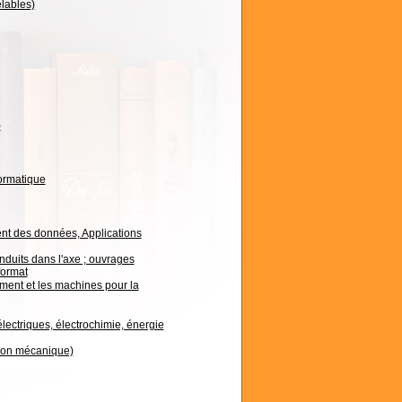
lables)
)
ormatique
ent des données, Applications
duits dans l'axe ; ouvrages
format
ent et les machines pour la
lectriques, électrochimie, énergie
tion mécanique)