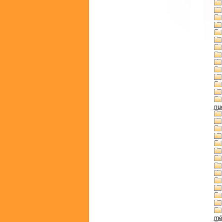
nuc
mé