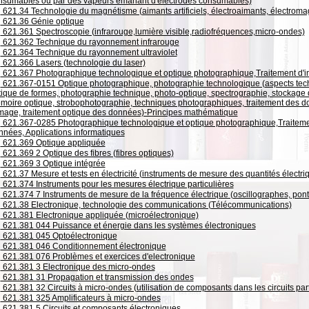
nsumables ou par des vapeurs émanant d'électrodes consumables)
621.34 Technologie du magnétisme (aimants artificiels, électroaimants, électrom
621.36 Génie optique
621.361 Spectroscopie (infrarouge,lumière visible,radiofréquences,micro-ondes)
621.362 Technique du rayonnement infrarouge
621.364 Technique du rayonnement ultraviolet
621.366 Lasers (technologie du laser)
621.367 Photographique technologique et optique photographique,Traitement d'
621.367-0151 Optique photographique, photographie technologique (aspects tec
tique de formes, photographie technique, photo-optique, spectrographie, stockage 
moire optique, strobophotographie, techniques photographiques, traitement des do
image, traitement optique des données)-Principes mathématique
621.367-0285 Photographique technologique et optique photographique,Traitemen
nnées, Applications informatiques
621.369 Optique appliquée
621.369 2 Optique des fibres (fibres optiques)
621.369 3 Optique intégrée
621.37 Mesure et tests en électricité (instruments de mesure des quantités électriqu
621.374 Instruments pour les mesures électrique particulières
621.374 7 Instruments de mesure de la fréquence électrique (oscillographes, pon
621.38 Electronique, technologie des communications (Télécommunications)
621.381 Electronique appliquée (microélectronique)
621.381 044 Puissance et énergie dans les systèmes électroniques
621.381 045 Optoélectronique
621.381 046 Conditionnement électronique
621.381 076 Problèmes et exercices d'electronique
621.381 3 Electronique des micro-ondes
621.381 31 Propagation et transmission des ondes
621.381 32 Circuits à micro-ondes (utilisation de composants dans les circuits part
621.381 325 Amplificateurs à micro-ondes
621.381 5 Circuits et composants électroniques