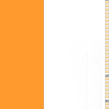
cel
ter