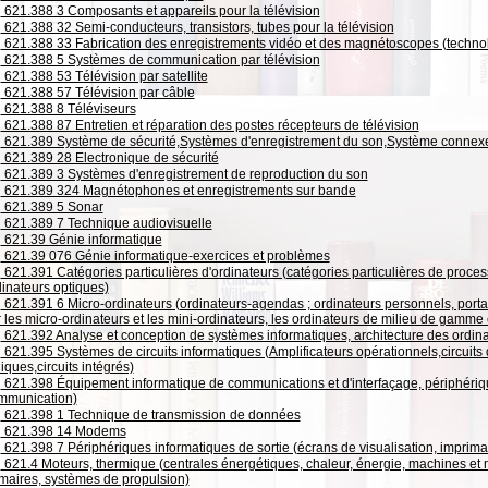
621.388 3 Composants et appareils pour la télévision
621.388 32 Semi-conducteurs, transistors, tubes pour la télévision
621.388 33 Fabrication des enregistrements vidéo et des magnétoscopes (technol
621.388 5 Systèmes de communication par télévision
621.388 53 Télévision par satellite
621.388 57 Télévision par câble
621.388 8 Téléviseurs
621.388 87 Entretien et réparation des postes récepteurs de télévision
621.389 Système de sécurité,Systèmes d'enregistrement du son,Système connex
621.389 28 Electronique de sécurité
621.389 3 Systèmes d'enregistrement de reproduction du son
621.389 324 Magnétophones et enregistrements sur bande
621.389 5 Sonar
621.389 7 Technique audiovisuelle
621.39 Génie informatique
621.39 076 Génie informatique-exercices et problèmes
621.391 Catégories particulières d'ordinateurs (catégories particulières de proces
dinateurs optiques)
621.391 6 Micro-ordinateurs (ordinateurs-agendas ; ordinateurs personnels, portab
 les micro-ordinateurs et les mini-ordinateurs, les ordinateurs de milieu de gamme 
621.392 Analyse et conception de systèmes informatiques, architecture des ordin
621.395 Systèmes de circuits informatiques (Amplificateurs opérationnels,circuits d
iques,circuits intégrés)
621.398 Équipement informatique de communications et d'interfaçage, périphériq
mmunication)
621.398 1 Technique de transmission de données
621.398 14 Modems
621.398 7 Périphériques informatiques de sortie (écrans de visualisation, imprima
621.4 Moteurs, thermique (centrales énergétiques, chaleur, énergie, machines et
imaires, systèmes de propulsion)