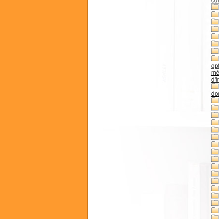
co
op
mé
d'
do