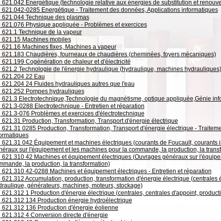
621.042 Énergétique (technologie relative aux énergies de substitution et renouve
621.042-0285 Energétique - Traitement des données, Applications informatiques
621.044 Technique des plasmas
621.076 Physique appliquée - Problèmes et exercices
621.1 Technique de la vapeur
621.15 Machines mobiles
621.16 Machines fixes, Machines a vapeur
621.183 Chaudières, fourneaux de chaudières (cheminées, foyers mécaniques)
621.199 Cogénération de chaleur et d'électricité
621.2 Technologie de l'énergie hydraulique (hydraulique, machines hydrauliques
621.204 22 Eau
621.204 24 Fluides hydrauliques autres que l'eau
621.252 Pompes hydrauliques
621.3 Electrotechnique,Technologie du magnétisme, optique appliquée,Génie inf
621.3-0288 Electrotechnique - Entretien et réparation
621.3-076 Problèmes et exercices d'électrotechnique
621.31 Production, Transformation, Transport d'énergie électrique
621.31 0285 Production, Transformation, Transport d'énergie électrique - Traitem
formatiques
621.31 042 Équipement et machines électriques (courants de Foucault, courants in
néraux sur l'équipement et les machines pour la commande, la production, la trans
621.310 42 Machines et équipement électriques (Ouvrages généraux sur l'équipem
mmande, la production, la transformation)
621.310 42-0288 Machines et équipement électriques - Entretien et réparation
621.312 Accumulation, production, transformation d'énergie électrique (centrales é
draulique, générateurs, machines, moteurs, stockage)
621.312 1 Production d'énergie électrique (centrales, centrales d'appoint, produc
621.312 134 Production énergie hydroélectrique
621.312 136 Production d'énergie éolienne
621.312 4 Conversion directe d'énergie