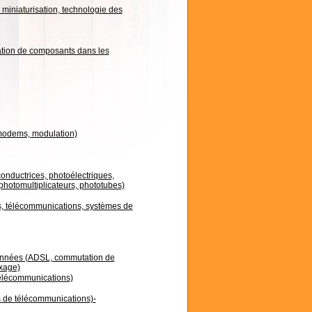
 miniaturisation, technologie des
isation de composants dans les
 modems, modulation)
nductrices, photoélectriques,
 photomultiplicateurs, phototubes)
 télécommunications, systèmes de
onnées (ADSL, commutation de
exage)
télécommunications)
s de télécommunications)-