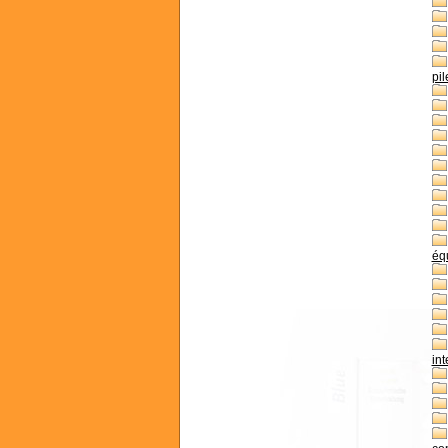
pil
équ
int