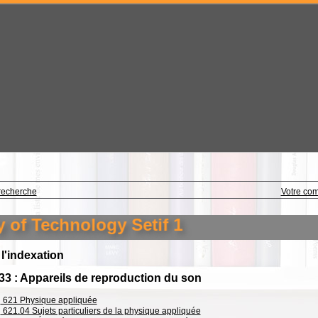
recherche
Votre co
echnology Setif 1
 l'indexation
33 : Appareils de reproduction du son
621 Physique appliquée
621.04 Sujets particuliers de la physique appliquée