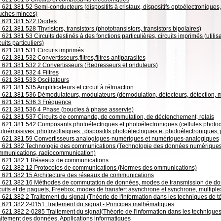
621.381 52 Semi-conducteurs (dispositifs à cristaux, dispositifs optoélectroniques,
uches minces)
621.381 522 Diodes
621.381 528 Thyristors, transistors (phototransistors, transistors bipolaires)
621.381 53 Circuits destinés à des fonctions particulières, circuits imprimés (util
cuits particuliers)
621.381 531 Circuits imprimés
621.381 532 Convertisseurs,filtres,filtres antiparasites
621.381 532 2 Convertisseurs (Redresseurs et onduleurs)
621.381 532 4 Filtres
621.381 533 Oscillateurs
621.381 535 Amplificateurs et circuit à rétroaction
621.381 536 Démodulateurs, modulateurs (démodulation, détecteurs, détection,
621.381 536 3 Fréquence
621.381 536 4 Phase (boucles à phase asservie)
621.381 537 Circuits de commande, de commutation, de déclenchement, relais
621.381 542 Composants photoélectriques et photoélectroniques (cellules photoco
toémissives, photovoltaïques ; dispositifs photoélectriques et photoélectroniques,
621.381 59 Convertisseurs analogiques-numériques et numériques-analogiques
621.382 Technologie des communications (Technologie des données numériques,
mmunications, radiocommunication)
621.382 1 Réseaux de communications
621.382 12 Protocoles de communications (Normes des ommunications)
621.382 15 Architecture des réseaux de communications
621.382 16 Méthodes de commutation de données, modes de transmission de d
cuits et de paquets, Freebox, modes de transfert asynchrone et synchrone, multipl
621.382 2 Traitement du signal (Théorie de l'information dans les techniques de 
621.382 2-0151 Traitement du signal - Principes mathématiques
621.382 2-0285 Traitement du signal(Théorie de l'information dans les technique
aitement des données, Applications informatiques