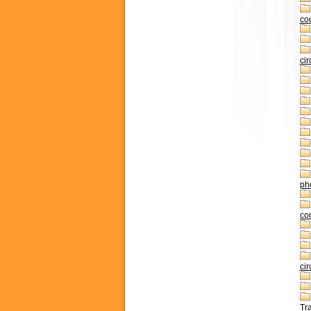
co
cir
pho
co
cir
Tr