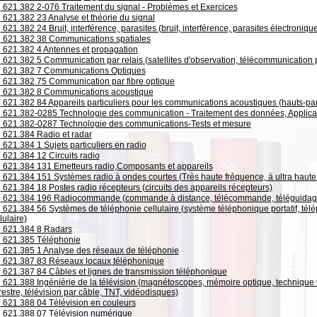
621.382 2-076 Traitement du signal - Problèmes et Exercices
621.382 23 Analyse et théorie du signal
621.382 24 Bruit, interférence, parasites (bruit, interférence, parasites électroniqu
621.382 38 Communications spatiales
621.382 4 Antennes et propagation
621.382 5 Communication par relais (satellites d'observation, télécommunication pa
621.382 7 Communications Optiques
621.382 75 Communication par fibre optique
621.382 8 Communications acoustique
621.382 84 Appareils particuliers pour les communications acoustiques (hauts-par
621.382-0285 Technologie des communication - Traitement des données, Applicat
621.382-0287 Technologie des communications-Tests et mesure
621.384 Radio et radar
621.384 1 Sujets particuliers en radio
621.384 12 Circuits radio
621.384 131 Emetteurs radio,Composants et appareils
621.384 151 Systèmes radio à ondes courtes (Très haute fréquence, à ultra haute
621.384 18 Postes radio récepteurs (circuits des appareils récepteurs)
621.384 196 Radiocommande (commande à distance, télécommande, téléguidag
621.384 56 Systèmes de téléphonie cellulaire (système téléphonique portatif, télé
lulaire)
621.384 8 Radars
621.385 Téléphonie
621.385 1 Analyse des réseaux de téléphonie
621.387 83 Réseaux locaux téléphonique
621.387 84 Câbles et lignes de transmission téléphonique
621.388 Ingéniérie de la télévision (magnétoscopes, mémoire optique, technique 
restre, télévision par câble, TNT, vidéodisques)
621.388 04 Télévision en couleurs
621.388 07 Télévision numérique