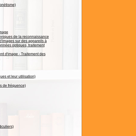
agnétisme)
image
hniques de la reconnaissance
d'images sur des appareils à
nnées optiques, traitement
t d'image - Traitement des
es et leur utilisation)
ts de fréquence)
iculiers)