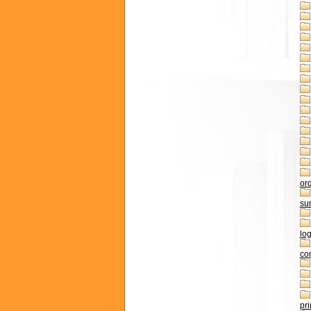
or
sur
log
co
pr