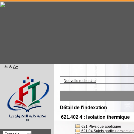
A-
A
A+
Accueil
Nouvelle recherche
Détail de l'indexation
621.402 4 : Isolation thermique
621 Physique appliquée
621.04 Sujets particuliers de la