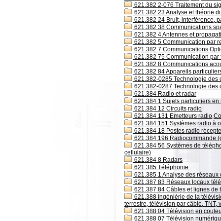
621.382 2-076 Traitement du sig
621.382 23 Analyse et théorie du
621.382 24 Bruit, interférence, pa
621.382 38 Communications spa
621.382 4 Antennes et propagat
621.382 5 Communication par rela
621.382 7 Communications Opt
621.382 75 Communication par f
621.382 8 Communications acou
621.382 84 Appareils particulier
621.382-0285 Technologie des c
621.382-0287 Technologie des 
621.384 Radio et radar
621.384 1 Sujets particuliers en 
621.384 12 Circuits radio
621.384 131 Emetteurs radio,Co
621.384 151 Systèmes radio à on
621.384 18 Postes radio récepteu
621.384 196 Radiocommande (c
621.384 56 Systèmes de téléphoni
cellulaire)
621.384 8 Radars
621.385 Téléphonie
621.385 1 Analyse des réseaux 
621.387 83 Réseaux locaux tél
621.387 84 Câbles et lignes de 
621.388 Ingéniérie de la télévi
terrestre, télévision par câble, TNT,
621.388 04 Télévision en coule
621.388 07 Télévision numériq