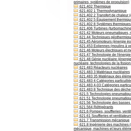
primaires, systèmes de propulsion)
621.402 Thermique
621.402 1 Thermodynamique
621.402 2 Transfert de chaleur (
621.402 5 Équipement thermique 
621.402 8 Systèmes thermiques pa
621.406 Turbines (turbomachin
621.42 Moteurs pneumatiques, mo
621.44 Techniques géothermiqu
621.45 Aéromoteurs (énergie éoli
621.453 Eoliennes (moulins à ve
621.46 Moteurs électriques et 
621.47 Technologie de l'énergie 
621.48 Génie nucléaire (énergie 
nucléaire, technologies de la fission
621.483 Réacteurs nucléaires
621.483 3 Matériaux nucléaires
621.483 35 Matériaux des éléme
621.483 4 Catégories particulliè
621.483 4-03 Catégories particul
621.483 8 Technique des déchet
621.5 Technologies pneumatique
621.51 Technologie pneumatiq
621.56 Technologie des basses t
621.564 Réfrigérants
621.6 Pompes, souffleries, venti
621.61 Souffleries et ventilateur
621.7 Transmission mécanique
621.8 Ingénierie des machines (
mécanique, machines et leurs élém