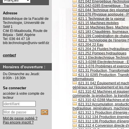
621.042 Énergétique (technologie
621.042-0285 Energétique - Trai
621.044 Technique des plasma
Adresse
621.076 Physique appliquée - P
621.1 Technique de la vapeur
Bibliothèque de la Faculté de
Technologie, Université de
621.15 Machines mobiles
Sétif 1
621.16 Machines fixes, Machine
Cité El-Maabouda, Route de
621.183 Chaudières, fourneaux 
Béjaia - Sétif, Algérie
621.199 Cogénération de chaleur 
Tel: 036 44 47 18
621.2 Technologie de l'énergie 
bib.technologie@univ-setif.dz
621.204 22 Eau
621.204 24 Fluides hydrauliques
621.252 Pompes hydrauliques
contact
621.3 Electrotechnique,Technol
621.3-0288 Electrotechnique - En
621.3-076 Problèmes et exercice
Horaires d'ouverture :
621.31 Production, Transformatio
Du Dimanche au Jeudi:
621.31 0285 Production, Transfor
8:00h - 16:30h
informatiques
621.31 042 Équipement et machine
généraux sur l'équipement et les ma
Se connecter
621.310 42 Machines et équipeme
accéder à votre compte de
commande, la production, la transfo
lecteur
621.310 42-0288 Machines et équ
621.312 Accumulation, production
hydraulique, générateurs, machines
621.312 1 Production d'énergie é
621.312 134 Production énergie
Mot de passe oublié ?
621.312 136 Production d'énerg
Pas encore inscrit ?
621.312 4 Conversion directe d'