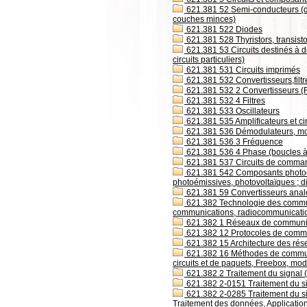
621.381 52 Semi-conducteurs (disp
couches minces)
621.381 522 Diodes
621.381 528 Thyristors, transistor
621.381 53 Circuits destinés à de
circuits particuliers)
621.381 531 Circuits imprimés
621.381 532 Convertisseurs,filtres
621.381 532 2 Convertisseurs (
621.381 532 4 Filtres
621.381 533 Oscillateurs
621.381 535 Amplificateurs et cir
621.381 536 Démodulateurs, mod
621.381 536 3 Fréquence
621.381 536 4 Phase (boucles à
621.381 537 Circuits de comman
621.381 542 Composants photoéle
photoémissives, photovoltaïques ; di
621.381 59 Convertisseurs ana
621.382 Technologie des commun
communications, radiocommunicati
621.382 1 Réseaux de communi
621.382 12 Protocoles de comm
621.382 15 Architecture des ré
621.382 16 Méthodes de commut
circuits et de paquets, Freebox, mo
621.382 2 Traitement du signal (
621.382 2-0151 Traitement du si
621.382 2-0285 Traitement du si
Traitement des données, Applicatio