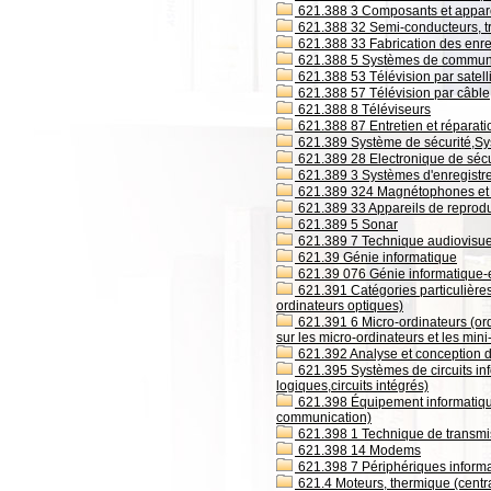
621.388 3 Composants et apparei
621.388 32 Semi-conducteurs, tra
621.388 33 Fabrication des enre
621.388 5 Systèmes de communic
621.388 53 Télévision par satell
621.388 57 Télévision par câble
621.388 8 Téléviseurs
621.388 87 Entretien et réparati
621.389 Système de sécurité,Sy
621.389 28 Electronique de sécu
621.389 3 Systèmes d'enregistr
621.389 324 Magnétophones et 
621.389 33 Appareils de reprodu
621.389 5 Sonar
621.389 7 Technique audiovisue
621.39 Génie informatique
621.39 076 Génie informatique-
621.391 Catégories particulières
ordinateurs optiques)
621.391 6 Micro-ordinateurs (ord
sur les micro-ordinateurs et les min
621.392 Analyse et conception d
621.395 Systèmes de circuits info
logiques,circuits intégrés)
621.398 Équipement informatique
communication)
621.398 1 Technique de transm
621.398 14 Modems
621.398 7 Périphériques informat
621.4 Moteurs, thermique (centr