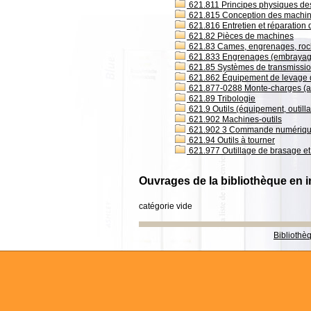
621.811 Principes physiques des 
621.815 Conception des machi
621.816 Entretien et réparation 
621.82 Pièces de machines
621.83 Cames, engrenages, roc
621.833 Engrenages (embrayag
621.85 Systèmes de transmissi
621.862 Équipement de levage 
621.877-0288 Monte-charges (asc
621.89 Tribologie
621.9 Outils (équipement, outillag
621.902 Machines-outils
621.902 3 Commande numérique
621.94 Outils à tourner
621.977 Outillage de brasage e
Ouvrages de la bibliothèque en i
catégorie vide
Bibliothè