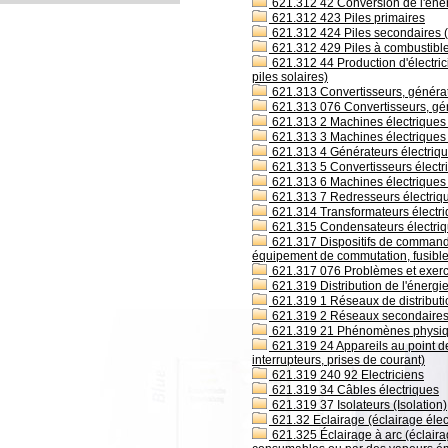
621.312 42 Conversion de l'éner
621.312 423 Piles primaires
621.312 424 Piles secondaires (
621.312 429 Piles à combustibl
621.312 44 Production d'électrici
piles solaires)
621.313 Convertisseurs, générat
621.313 076 Convertisseurs, gén
621.313 2 Machines électriques 
621.313 3 Machines électriques 
621.313 4 Générateurs électriq
621.313 5 Convertisseurs électri
621.313 6 Machines électriques
621.313 7 Redresseurs électriq
621.314 Transformateurs électr
621.315 Condensateurs électri
621.317 Dispositifs de commande é
équipement de commutation, fusibles
621.317 076 Problèmes et exerci
621.319 Distribution de l'énergie 
621.319 1 Réseaux de distributio
621.319 2 Réseaux secondaires de 
621.319 21 Phénomènes physiques
621.319 24 Appareils au point de
interrupteurs, prises de courant)
621.319 240 92 Electriciens
621.319 34 Câbles électriques
621.319 37 Isolateurs (Isolation)
621.32 Eclairage (éclairage éle
621.325 Éclairage à arc (éclaira