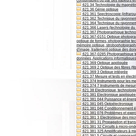
consumables ou par des vapeurs é
621.34 Technologie du magnétism
621.36 Génie optique
621.361 Spectroscopie (infrarou
621.362 Technique du rayonnem
621.364 Technique du rayonneme
621.366 Lasers (technologie du 
621.367 Photographique technol
621.367-0151 Optique photograp
optique de formes, photographie tec
mémoire optique, strobophotographi
d'image, traitement optique des do
621.367-0285 Photographique te
données, Applications informatique
621.369 Optique appliquée
621.369 2 Optique des fibres (fi
621.369 3 Optique intégrée
621.37 Mesure et tests en électri
621.374 Instruments pour les mes
621.374 7 Instruments de mesure
621.38 Electronique, technolog
621.381 Electronique appliquée 
621.381 044 Puissance et énerg
621.381 045 Optoélectronique
621.381 046 Conditionnement é
621.381 076 Problèmes et exerci
621.381 3 Electronique des mic
621.381 31 Propagation et tran
621.381 32 Circuits à micro-ondes
621.381 325 Amplificateurs à m
621.381 5 Circuits et composant