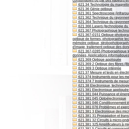
consumables ou par des vapeurs é
621.34 Technologie du magnétism
621.36 Génie optique
621.361 Spectroscopie (infrarou
621.362 Technique du rayonnem
621.364 Technique du rayonneme
621.366 Lasers (technologie du 
621.367 Photographique technol
621.367-0151 Optique photograp
optique de formes, photographie tec
mémoire optique, strobophotographi
d'image, traitement optique des do
621.367-0285 Photographique te
données, Applications informatique
621.369 Optique appliquée
621.369 2 Optique des fibres (fi
621.369 3 Optique intégrée
621.37 Mesure et tests en électri
621.374 Instruments pour les mes
621.374 7 Instruments de mesure
621.38 Electronique, technolog
621.381 Electronique appliquée 
621.381 044 Puissance et énerg
621.381 045 Optoélectronique
621.381 046 Conditionnement é
621.381 076 Problèmes et exerci
621.381 3 Electronique des mic
621.381 31 Propagation et tran
621.381 32 Circuits à micro-ondes
621.381 325 Amplificateurs à m
621.381 5 Circuits et composant