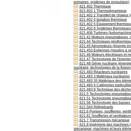
primaires, systèmes de propulsion)
621.402 Thermique
621.402 1 Thermodynamique
621.402 2 Transfert de chaleur (
621.402 4 Isolation thermique
621.402 5 Équipement thermique 
621.402 8 Systèmes thermiques pa
621.406 Turbines (turbomachin
621.42 Moteurs pneumatiques, mo
621.44 Techniques géothermiqu
621.45 Aéromoteurs (énergie éoli
621.453 Eoliennes (moulins à ve
621.46 Moteurs électriques et 
621.47 Technologie de l'énergie 
621.48 Génie nucléaire (énergie 
nucléaire, technologies de la fission
621.483 Réacteurs nucléaires
621.483 3 Matériaux nucléaires
621.483 35 Matériaux des éléme
621.483 4 Catégories particulliè
621.483 8 Technique des déchet
621.5 Technologies pneumatique
621.51 Technologie pneumatiq
621.56 Technologie des basses t
621.564 Réfrigérants
621.6 Pompes, souffleries, venti
621.61 Souffleries et ventilateur
621.7 Transmission mécanique
621.8 Ingénierie des machines (
mécanique, machines et leurs élém