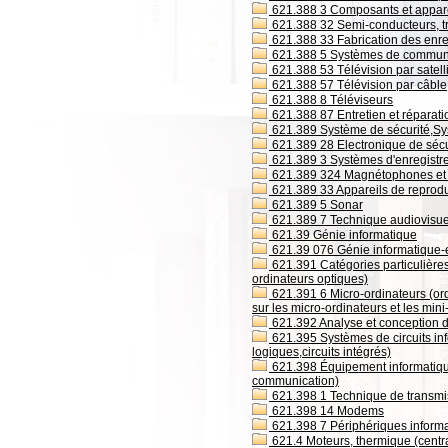
621.388 3 Composants et apparei
621.388 32 Semi-conducteurs, tra
621.388 33 Fabrication des enre
621.388 5 Systèmes de communic
621.388 53 Télévision par satell
621.388 57 Télévision par câble
621.388 8 Téléviseurs
621.388 87 Entretien et réparati
621.389 Système de sécurité,Sy
621.389 28 Electronique de sécu
621.389 3 Systèmes d'enregistr
621.389 324 Magnétophones et 
621.389 33 Appareils de reprodu
621.389 5 Sonar
621.389 7 Technique audiovisue
621.39 Génie informatique
621.39 076 Génie informatique-
621.391 Catégories particulières
ordinateurs optiques)
621.391 6 Micro-ordinateurs (ord
sur les micro-ordinateurs et les min
621.392 Analyse et conception d
621.395 Systèmes de circuits info
logiques,circuits intégrés)
621.398 Équipement informatique
communication)
621.398 1 Technique de transm
621.398 14 Modems
621.398 7 Périphériques informat
621.4 Moteurs, thermique (centr