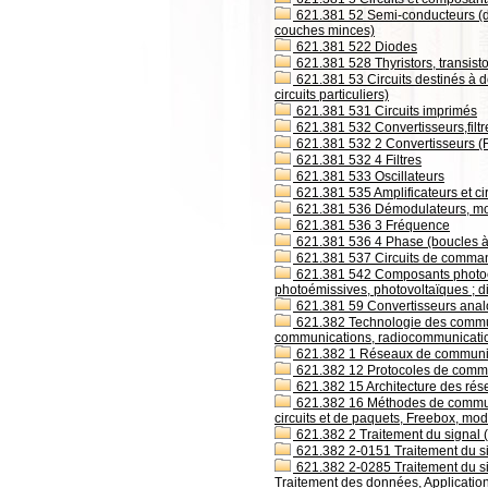
621.381 52 Semi-conducteurs (disp
couches minces)
621.381 522 Diodes
621.381 528 Thyristors, transistor
621.381 53 Circuits destinés à de
circuits particuliers)
621.381 531 Circuits imprimés
621.381 532 Convertisseurs,filtres
621.381 532 2 Convertisseurs (
621.381 532 4 Filtres
621.381 533 Oscillateurs
621.381 535 Amplificateurs et cir
621.381 536 Démodulateurs, mod
621.381 536 3 Fréquence
621.381 536 4 Phase (boucles à
621.381 537 Circuits de comman
621.381 542 Composants photoéle
photoémissives, photovoltaïques ; di
621.381 59 Convertisseurs ana
621.382 Technologie des commun
communications, radiocommunicati
621.382 1 Réseaux de communi
621.382 12 Protocoles de comm
621.382 15 Architecture des ré
621.382 16 Méthodes de commut
circuits et de paquets, Freebox, mo
621.382 2 Traitement du signal (
621.382 2-0151 Traitement du si
621.382 2-0285 Traitement du si
Traitement des données, Applicatio