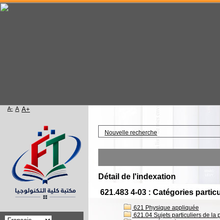
A-
A
A+
Accueil
Nouvelle recherche
Détail de l'indexation
621.483 4-03 : Catégories particu
621 Physique appliquée
621.04 Sujets particuliers de la