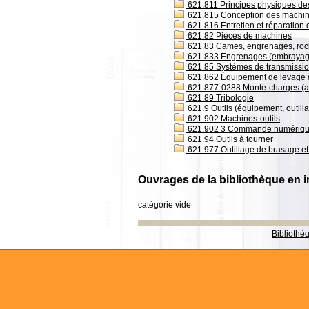
621.811 Principes physiques des 
621.815 Conception des machi
621.816 Entretien et réparation 
621.82 Pièces de machines
621.83 Cames, engrenages, roc
621.833 Engrenages (embrayag
621.85 Systèmes de transmissi
621.862 Équipement de levage 
621.877-0288 Monte-charges (asc
621.89 Tribologie
621.9 Outils (équipement, outillag
621.902 Machines-outils
621.902 3 Commande numérique
621.94 Outils à tourner
621.977 Outillage de brasage e
Ouvrages de la bibliothèque en i
catégorie vide
Bibliothè