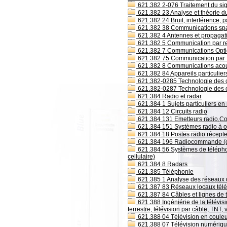
621.382 2-076 Traitement du sig
621.382 23 Analyse et théorie du
621.382 24 Bruit, interférence, pa
621.382 38 Communications spa
621.382 4 Antennes et propagat
621.382 5 Communication par rela
621.382 7 Communications Opt
621.382 75 Communication par f
621.382 8 Communications acou
621.382 84 Appareils particulier
621.382-0285 Technologie des c
621.382-0287 Technologie des 
621.384 Radio et radar
621.384 1 Sujets particuliers en 
621.384 12 Circuits radio
621.384 131 Emetteurs radio,Co
621.384 151 Systèmes radio à on
621.384 18 Postes radio récepteu
621.384 196 Radiocommande (c
621.384 56 Systèmes de téléphoni
cellulaire)
621.384 8 Radars
621.385 Téléphonie
621.385 1 Analyse des réseaux 
621.387 83 Réseaux locaux tél
621.387 84 Câbles et lignes de 
621.388 Ingéniérie de la télévi
terrestre, télévision par câble, TNT,
621.388 04 Télévision en coule
621.388 07 Télévision numériq