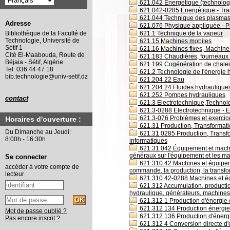
621.042 Énergétique (technologie
621.042-0285 Energétique - Trai
621.044 Technique des plasma
Adresse
621.076 Physique appliquée - P
621.1 Technique de la vapeur
Bibliothèque de la Faculté de
Technologie, Université de
621.15 Machines mobiles
Sétif 1
621.16 Machines fixes, Machine
Cité El-Maabouda, Route de
621.183 Chaudières, fourneaux 
Béjaia - Sétif, Algérie
621.199 Cogénération de chaleur 
Tel: 036 44 47 18
621.2 Technologie de l'énergie 
bib.technologie@univ-setif.dz
621.204 22 Eau
621.204 24 Fluides hydrauliques
621.252 Pompes hydrauliques
contact
621.3 Electrotechnique,Technol
621.3-0288 Electrotechnique - En
621.3-076 Problèmes et exercice
Horaires d'ouverture :
621.31 Production, Transformatio
Du Dimanche au Jeudi:
621.31 0285 Production, Transfor
8:00h - 16:30h
informatiques
621.31 042 Équipement et machine
généraux sur l'équipement et les ma
Se connecter
621.310 42 Machines et équipeme
accéder à votre compte de
commande, la production, la transfo
lecteur
621.310 42-0288 Machines et équ
621.312 Accumulation, production
hydraulique, générateurs, machines
621.312 1 Production d'énergie é
621.312 134 Production énergie
Mot de passe oublié ?
621.312 136 Production d'énerg
Pas encore inscrit ?
621.312 4 Conversion directe d'