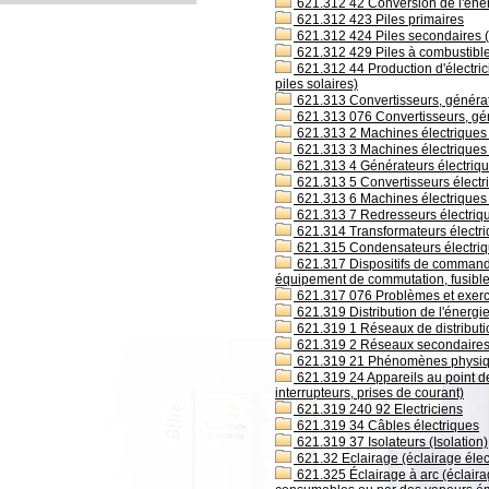
621.312 42 Conversion de l'éner
621.312 423 Piles primaires
621.312 424 Piles secondaires (
621.312 429 Piles à combustibl
621.312 44 Production d'électrici
piles solaires)
621.313 Convertisseurs, générat
621.313 076 Convertisseurs, gén
621.313 2 Machines électriques 
621.313 3 Machines électriques 
621.313 4 Générateurs électriq
621.313 5 Convertisseurs électri
621.313 6 Machines électriques
621.313 7 Redresseurs électriq
621.314 Transformateurs électr
621.315 Condensateurs électri
621.317 Dispositifs de commande é
équipement de commutation, fusibles
621.317 076 Problèmes et exerci
621.319 Distribution de l'énergie 
621.319 1 Réseaux de distributio
621.319 2 Réseaux secondaires de 
621.319 21 Phénomènes physiques
621.319 24 Appareils au point de
interrupteurs, prises de courant)
621.319 240 92 Electriciens
621.319 34 Câbles électriques
621.319 37 Isolateurs (Isolation)
621.32 Eclairage (éclairage éle
621.325 Éclairage à arc (éclaira