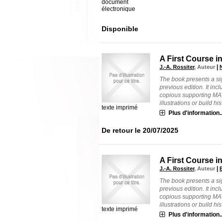
document
électronique
Disponible
A First Course i
|
J.-A. Rossiter
, Auteur
The book presents a si
previous edition. It inc
copious supporting MAT
illustrations or build his o
texte imprimé
Plus d'information..
De retour le 20/07/2025
A First Course i
|
J.-A. Rossiter
, Auteur
The book presents a si
previous edition. It inc
copious supporting MAT
illustrations or build his o
texte imprimé
Plus d'information..