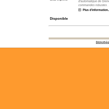
d'automatique de Greno
commandes robustes . L
Plus d'information..
Disponible
Bibliothè