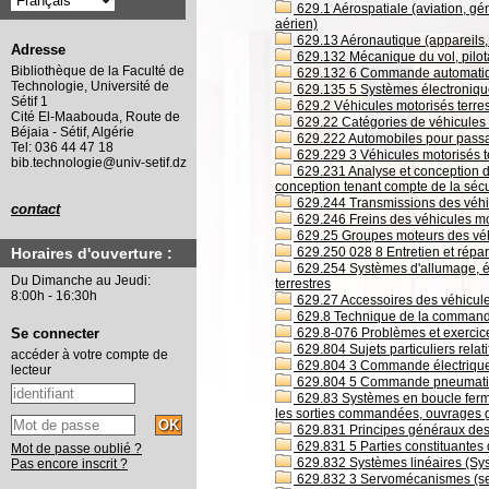
629.1 Aérospatiale (aviation, gén
aérien)
629.13 Aéronautique (appareils, i
Adresse
629.132 Mécanique du vol, pilot
Bibliothèque de la Faculté de
629.132 6 Commande automatique
Technologie, Université de
629.135 5 Systèmes électroniq
Sétif 1
629.2 Véhicules motorisés terres
Cité El-Maabouda, Route de
629.22 Catégories de véhicules 
Béjaia - Sétif, Algérie
629.222 Automobiles pour passag
Tel: 036 44 47 18
629.229 3 Véhicules motorisés te
bib.technologie@univ-setif.dz
629.231 Analyse et conception de
conception tenant compte de la sécu
629.244 Transmissions des véhic
contact
629.246 Freins des véhicules moto
629.25 Groupes moteurs des véhi
629.250 028 8 Entretien et répar
Horaires d'ouverture :
629.254 Systèmes d'allumage, él
Du Dimanche au Jeudi:
terrestres
8:00h - 16:30h
629.27 Accessoires des véhicule
629.8 Technique de la commande
629.8-076 Problèmes et exerci
Se connecter
629.804 Sujets particuliers rela
accéder à votre compte de
629.804 3 Commande électriqu
lecteur
629.804 5 Commande pneumat
629.83 Systèmes en boucle fermé
les sorties commandées, ouvrages g
629.831 Principes généraux des
629.831 5 Parties constituantes
Mot de passe oublié ?
629.832 Systèmes linéaires (Syst
Pas encore inscrit ?
629.832 3 Servomécanismes (se