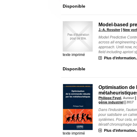
Disponible
Model-based pred
|
J.-A. Rossiter
New york
Model Predictive Cont
across all engineering 
approach. Until now, no
field including apriori s[.
texte imprimé
Plus d'information..
Disponible
Optimisation de
métaheuristique
|
Philippe Feyel
, Auteur
|
génie industriel
2017
Dans l'industrie, l'au
pour satisfaire un cah
systèmes. Pour cela, e
itératif chronophage bas
Plus d'information..
texte imprimé