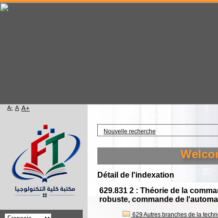
A-
A
A+
Accueil
Nouvelle recherche
Welcome to 
Détail de l'indexation
629.831 2 : Théorie de la com
robuste, commande de l'automat
629 Autres branches de la techno