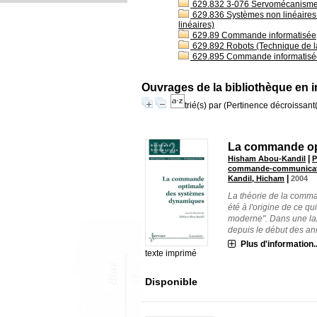
629.832 3-076 Servomécanismes 
629.836 Systèmes non linéaires 
linéaires)
629.89 Commande informatisée
629.892 Robots (Technique de 
629.895 Commande informatisé
Ouvrages de la bibliothèque en i
trié(s) par
(Pertinence décroissant(e
La commande op
|
Hisham Abou-Kandil
P
commande-communication
|
Kandil, Hicham
2004
La théorie de la comm
été à l'origine de ce 
moderne". Dans une la
depuis le début des ann
Plus d'information..
texte imprimé
Disponible