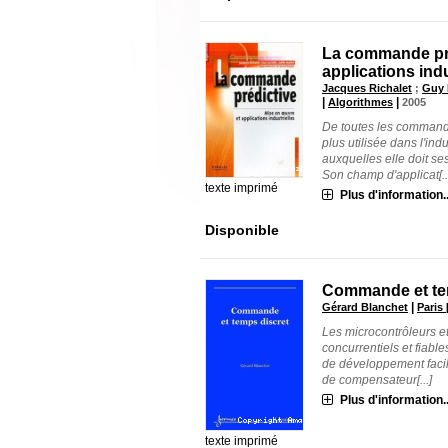
La commande pré
applications indu
Jacques Richalet
;
Guy 
|
|
Algorithmes
2005
De toutes les commande
plus utilisée dans l'ind
auxquelles elle doit se
Son champ d'applicat[..
texte imprimé
Plus d'information..
Disponible
Commande et temp
|
Gérard Blanchet
Paris 
Les microcontrôleurs e
concurrentiels et fiable
de développement facile
de compensateur[...]
Plus d'information..
texte imprimé