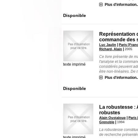
Plus d'information..
Disponible
Représentation d
commande des 
|
Luc Jaulin
Paris [Franc
|
Richard, Alain
2005
Ce livre présente de m
l'analyse et la comma
texte imprimé
considérés peuvent adme
être non-linéaires. De
Plus d'information..
Disponible
La robustesse :
robustes
|
Alain Oustaloup
Paris
|
Grenoble
1994
La robustesse constitue
de recherche présentés
texte imprimé