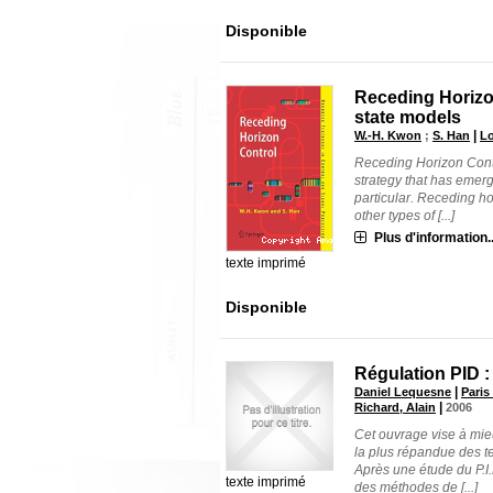
Disponible
Receding Horizon
state models
|
W.-H. Kwon
;
S. Han
Lo
Receding Horizon Contr
strategy that has emerg
particular. Receding h
other types of [...]
Plus d'information..
texte imprimé
Disponible
Régulation PID :
|
Daniel Lequesne
Paris
|
Richard, Alain
2006
Cet ouvrage vise à mieux
la plus répandue des t
Après une étude du P.I.
texte imprimé
des méthodes de [...]