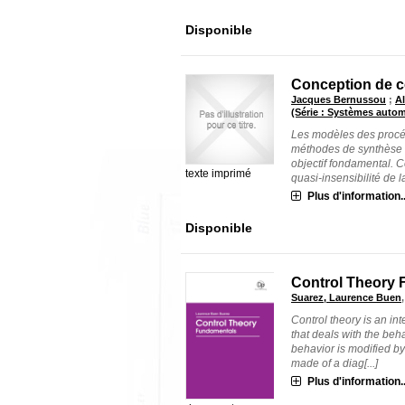
Disponible
Conception de 
Jacques Bernussou
;
A
(Série : Systèmes autom
Les modèles des procéd
méthodes de synthèse
objectif fondamental. Ce
texte imprimé
quasi-insensibilité de la 
Plus d'information..
Disponible
Control Theory
Suarez, Laurence Buen
Control theory is an in
that deals with the beh
behavior is modified by
made of a diag[...]
Plus d'information..