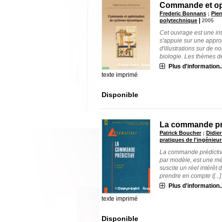
Commande et op
Frederic Bonnans
;
Pie
|
polytechnique
2005
Cet ouvrage est une in
s'appuie sur une app
d'illustrations sur de 
biologie. Les thèmes dé
Plus d'information..
texte imprimé
Disponible
La commande pr
Patrick Boucher
;
Didie
pratiques de l'ingénieur 
La commande prédictive
par modèle, est une mét
suscite un réel intérêt
prendre en compte l[...]
Plus d'information..
texte imprimé
Disponible