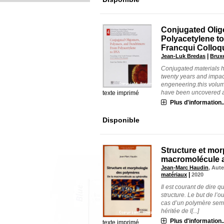
Conjugated Olig
Polyacetylene to
Francqui Colloq
|
Jean-Luk Bredas
Bruxe
Conjugated materials 
twenty years and impac
engeneering.this volume
have been uncovered as 
texte imprimé
Plus d'information..
Disponible
Structure et mor
macromolécule a
Jean-Marc Haudin
, Aut
|
matériaux
2020
Il est courant de dire 
structure. Le but de l’o
cas d’un polymère semi-c
héritée de l[...]
Plus d'information..
texte imprimé