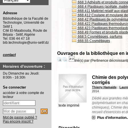
668.3 Adhésifs et produits conn
668.4 Plastiques (acétate, matièr
668.411 Matériel relatif aux plast
Adresse
668.412 Coulage et moulage des
Bibliothèque de la Faculté de
668.42 Plastiques de polymérisa
Technologie, Université de
668.422 Plastiques thermodurci
Sétif 1
668.423 Plastiques thermoplast
Cité El-Maabouda, Route de
668.49 Formes et produits plasti
Béjaia - Sétif, Algérie
668.5 Cosmétiques, parfums
Tel: 036 44 47 18
668.55 Cosmétiques
bib.technologie@univ-setif.dz
Ouvrages de la bibliothèque en i
contact
trié(s) par
(Pertinence décroissant(e
Horaires d'ouverture :
Du Dimanche au Jeudi:
Chimie des poly
8:00h - 16:30h
corrigés
Se connecter
Thierry Hamaide
;
Laure
2014
accéder à votre compte de
lecteur
Dédié aux grandes mét
(polymérisation en chaî
texte imprimé
chimiques), Chimie des
recueil d'exercices et d
Mot de passe oublié ?
Plus d'information..
Pas encore inscrit ?
Disponible