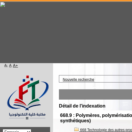
A-
A
A+
Accueil
Nouvelle recherche
Détail de l'indexation
668.9 : Polymères, polymérisati
synthétiques)
668 Technologie des autres pro