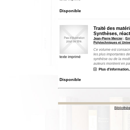
Disponible
Traité des matér
Synthèses, réac
Jean-Pierre Mercier
;
Er
Polytechniques et Univ
Ce volume est consacré
les plus importantes de
texte imprimé
synthèse ou de la modi
auteurs montrent en part
Plus d'information..
Disponible
Bibliothè