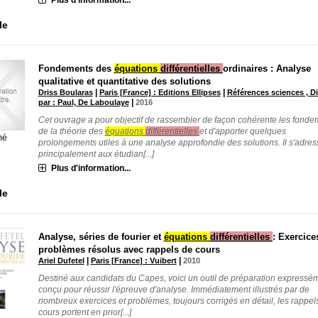
le
Fondements des
équations
différentielles
ordinaires : Analyse
qualitative et quantitative des solutions
|
|
Driss Boularas
Paris [France] : Editions Ellipses
Références sciences , Di
|
par : Paul, De Laboulaye
2016
Cet ouvrage a pour objectif de rassembler de façon cohérente les fonde
de la théorie des
équations
différentielles
et d'apporter quelques
mé
prolongements utiles à une analyse approfondie des solutions. Il s'adres
principalement aux étudian[...]
Plus d'information...
le
Analyse, séries de fourier et
équations
différentielles
: Exercice
problèmes résolus avec rappels de cours
|
|
Ariel Dufetel
Paris [France] : Vuibert
2010
Destiné aux candidats du Capes, voici un outil de préparation expressé
conçu pour réussir l'épreuve d'analyse. Immédiatement illustrés par de
nombreux exercices et problèmes, toujours corrigés en détail, les rappel
cours portent en prior[...]