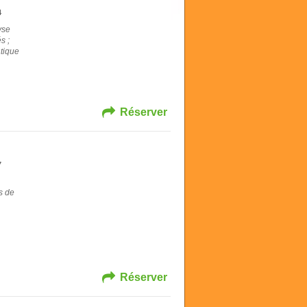
4
yse
s ;
atique
Réserver
7
s de
Réserver