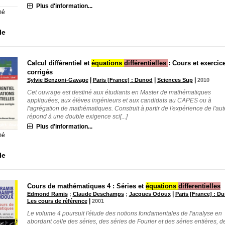
Plus d'information...
mé
le
Calcul différentiel et
équations
différentielles
: Cours et exercic
corrigés
|
|
|
Sylvie Benzoni-Gavage
Paris [France] : Dunod
Sciences Sup
2010
Cet ouvrage est destiné aux étudiants en Master de mathématiques
appliquées, aux élèves ingénieurs et aux candidats au CAPES ou à
l'agrégation de mathématiques. Construit à partir de l'expérience de l'aute
répond à une double exigence sci[...]
Plus d'information...
mé
le
Cours de mathématiques 4 : Séries et
équations
differentielles
|
Edmond Ramis
;
Claude Deschamps
;
Jacques Odoux
Paris [France] : D
|
Les cours de référence
2001
Le volume 4 poursuit l'étude des notions fondamentales de l'analyse en
abordant celle des séries, des séries de Fourier et des séries entières, d