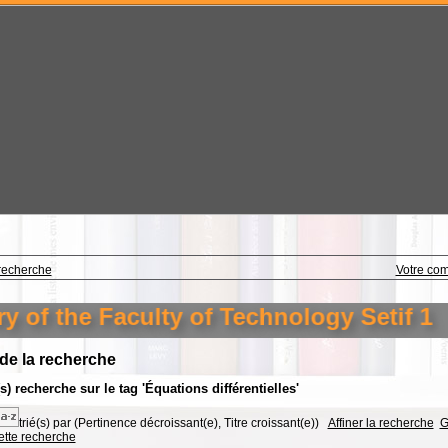
recherche
Votre co
the Faculty of Technology Setif 1
 de la recherche
(s) recherche sur le tag 'Équations différentielles'
trié(s) par
(Pertinence décroissant(e), Titre croissant(e))
Affiner la recherche
G
cette recherche