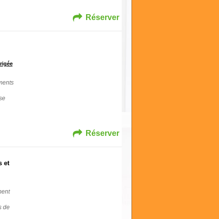
Réserver
rigée
ments
se
Réserver
s et
ment
s de