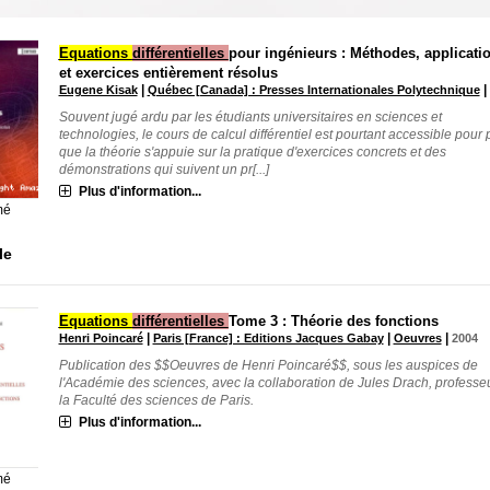
Equations
différentielles
pour ingénieurs : Méthodes, applicati
et exercices entièrement résolus
|
|
Eugene Kisak
Québec [Canada] : Presses Internationales Polytechnique
Souvent jugé ardu par les étudiants universitaires en sciences et
technologies, le cours de calcul différentiel est pourtant accessible pour
que la théorie s'appuie sur la pratique d'exercices concrets et des
démonstrations qui suivent un pr[...]
Plus d'information...
mé
le
Equations
différentielles
Tome 3 : Théorie des fonctions
|
|
|
Henri Poincaré
Paris [France] : Editions Jacques Gabay
Oeuvres
2004
Publication des $$Oeuvres de Henri Poincaré$$, sous les auspices de
l'Académie des sciences, avec la collaboration de Jules Drach, professe
la Faculté des sciences de Paris.
Plus d'information...
mé