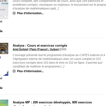
cours complets, des compléments de cours, ainsi que 294 exercices et
problèmes corrigés, classiques ou originaux, le tout portant sur le prog
d'analyse de mathématiques spé[...]
Plus d'information...
mé
le
Analyse : Cours et exercices corrigés
|
|
Ariel Dufetel
Paris [France] : Vuibert
2011
L'ouvrage présente tout le programme d'analyse au CAPES externe et à
l'Agrégation interne de mathématiques avec un cours complet et 315
exercices corrigés dont 163 dans le livre et 152 en ligne. Il permet aux
candidats de maîtriser le programme [...]
Plus d'information...
mé
le
Analyse MP : 200 exercices développés, 800 exercices