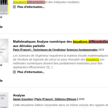
équations
différentielles
et des intégrales multiples.
Plus d'information...
mé
le
Mathématiques
Analyse numérique des
équations
différentiell
aux dérivées partielle
Paris [France] : Techniques de l'ingénieur
Sciences fondamentales
2015
Les sciences de l'ingénieur requièrent la maitrise d'outils mathématiques
de l'écriture de logiciels de calcul ou pour résoudre des
équations
.ces
méthodes numériques doivent être parfaitement maitrisées pour être
mé
appliquées efficacement. D[...]
Plus d'information...
le
Analyse
|
|
Xavier Gourdon
Paris [France] : Editions Ellipses
2008
Cette deuxième édition rassemble dans un même volume des rappels d