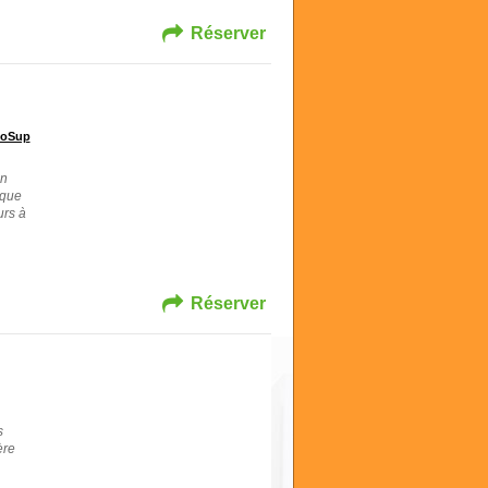
Réserver
noSup
en
ique
urs à
Réserver
s
ère