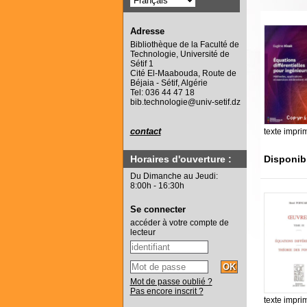
Adresse
Bibliothèque de la Faculté de
Technologie, Université de
Sétif 1
Cité El-Maabouda, Route de
Béjaia - Sétif, Algérie
Tel: 036 44 47 18
bib.technologie@univ-setif.dz
contact
texte impri
Horaires d'ouverture :
Disponib
Du Dimanche au Jeudi:
8:00h - 16:30h
Se connecter
accéder à votre compte de
lecteur
Mot de passe oublié ?
Pas encore inscrit ?
texte impri