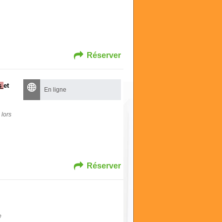
Réserver
es
et
En ligne
 lors
Réserver
e