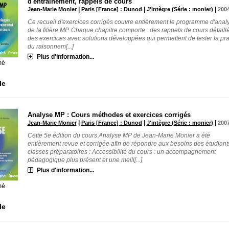
d'entraînement, rappels de cours
|
|
|
Jean-Marie Monier
Paris [France] : Dunod
J'intègre (Série : monier)
200
Ce recueil d'exercices corrigés couvre entièrement le programme d'anal
de la filière MP. Chaque chapitre comporte : des rappels de cours détaillé
des exercices avec solutions développées qui permettent de tester la pr
du raisonnem[...]
Plus d'information...
mé
le
Analyse MP : Cours méthodes et exercices corrigés
|
|
|
Jean-Marie Monier
Paris [France] : Dunod
J'intègre (Série : monier)
200
Cette 5e édition du cours Analyse MP de Jean-Marie Monier a été
entièrement revue et corrigée afin de répondre aux besoins des étudiant
classes préparatoires : Accessibilité du cours : un accompagnement
pédagogique plus présent et une meill[...]
Plus d'information...
mé
le