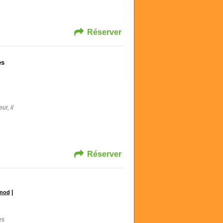
Réserver
es
ur, il
Réserver
|
unod
es