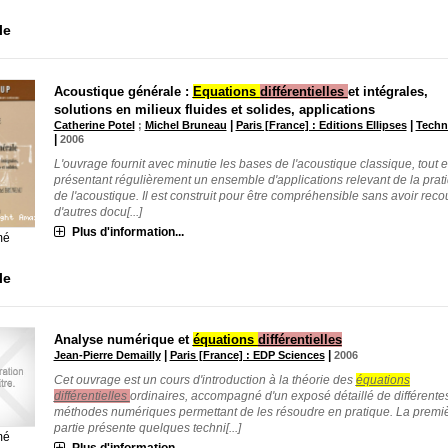
le
Acoustique générale :
Equations
différentielles
et intégrales,
solutions en milieux fluides et solides, applications
|
|
Catherine Potel
;
Michel Bruneau
Paris [France] : Editions Ellipses
Tech
|
2006
L'ouvrage fournit avec minutie les bases de l'acoustique classique, tout 
présentant régulièrement un ensemble d'applications relevant de la prat
de l'acoustique. Il est construit pour être compréhensible sans avoir reco
d'autres docu[...]
Plus d'information...
mé
le
Analyse numérique et
équations
différentielles
|
|
Jean-Pierre Demailly
Paris [France] : EDP Sciences
2006
Cet ouvrage est un cours d'introduction à la théorie des
équations
différentielles
ordinaires, accompagné d'un exposé détaillé de différente
méthodes numériques permettant de les résoudre en pratique. La premi
partie présente quelques techni[...]
mé
Plus d'information...