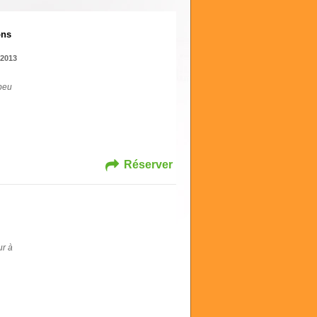
ons
2013
 peu
Réserver
ur à