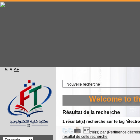
A-
A
A+
Accueil
Nouvelle recherche
Welcome to the 
Résultat de la recherche
1 résultat(s) recherche sur le tag 'électro
trié(s) par
(Pertinence décroiss
résultat de cette recherche