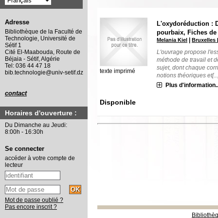
Adresse
L'oxydoréduction :
Bibliothèque de la Faculté de
pourbaix, Fiches de 
Technologie, Université de
|
Melania Kiel
Bruxelles 
Sétif 1
L'ouvrage propose l'ess
Cité El-Maabouda, Route de
Béjaia - Sétif, Algérie
méthode de travail et 
Tel: 036 44 47 18
sujet, dont chaque corri
texte imprimé
bib.technologie@univ-setif.dz
notions théoriques et[...
Plus d'information..
contact
Disponible
Horaires d'ouverture :
Du Dimanche au Jeudi:
8:00h - 16:30h
Se connecter
accéder à votre compte de
lecteur
Mot de passe oublié ?
Pas encore inscrit ?
Bibliothè