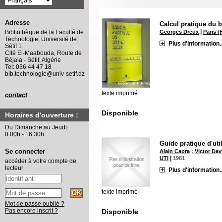
Adresse
Calcul pratique du 
|
Georges Dreux
Paris [
Bibliothèque de la Faculté de
Technologie, Université de
Plus d'information..
Sétif 1
Cité El-Maabouda, Route de
Béjaia - Sétif, Algérie
Tel: 036 44 47 18
bib.technologie@univ-setif.dz
texte imprimé
contact
Disponible
Horaires d'ouverture :
Du Dimanche au Jeudi:
8:00h - 16:30h
Guide pratique d'uti
Se connecter
Alain Capra
;
Victor Dav
|
UTI
1981
accéder à votre compte de
lecteur
Plus d'information..
texte imprimé
Mot de passe oublié ?
Pas encore inscrit ?
Disponible