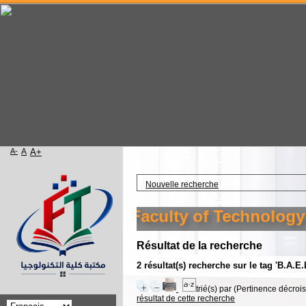
A-
A
A+
Accueil
Nouvelle recherche
 library of the Faculty of Technology Se
Résultat de la recherche
2 résultat(s) recherche sur le tag 'B.A.E
trié(s) par
(Pertinence décroiss
résultat de cette recherche