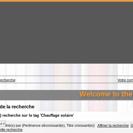
recherche
Votre co
Welcome to the li
 de la recherche
s) recherche sur le tag 'Chauffage solaire'
trié(s) par
(Pertinence décroissant(e), Titre croissant(e))
Affiner la recherche
G
cette recherche