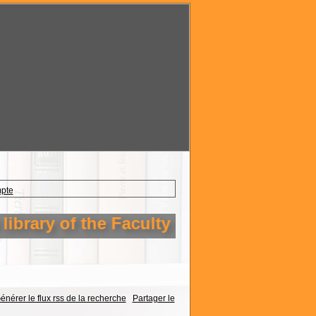
mpte
brary of the Faculty of Technology Seti
énérer le flux rss de la recherche
Partager le