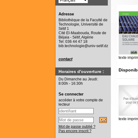
Adresse
Bibliothèque de la Faculté de
Technologie, Université de
Sétif 1
Cité El-Maabouda, Route de
Béjaia - Sétif, Algérie
Tel: 036 44 47 18
bib.technologie@univ-setif.dz
texte impri
contact
Disponib
Horaires d'ouverture :
Du Dimanche au Jeudi:
8:00h - 16:30h
Se connecter
accéder à votre compte de
lecteur
texte impri
Mot de passe oublié ?
Pas encore inscrit ?