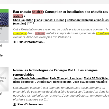
Eau chaude
solaire
: Conception et installation des chauffe-eau
solaire
s
|
|
Chris Laughton
Paris [France] : Dunod
Collection technique et ingénieri
|
(energies)
2012
Outre l'installation des systèmes, ce guide pratique explique comment le
chauffage
d'eau
solaire
peut être intégré dans les systèmes de
chauffag
existants. Avec des exemples d'installations.
Plus d'information...
mé
le
Nouvelles technologies de l'énergie Vol 1 : Les énergies
renouvelables
|
|
Jean-Claude Sabonnadière
Paris [France] : Lavoisier
Traité EGEM (Série 
|
génie électrique) , Dirigée par : Réne le doeuf , Jean-claude sabonnadière
Cet ouvrage consacré aux énergies renouvelables est le premier d'un
ensemble de trois tomes destinés à faire le point sur l'état de l'art dans le
mé
nouvelles technologies de l'énergie. L'ouvrage débute sur un ensemble 
plusieurs chapitres sur l[...]
Plus d'information...