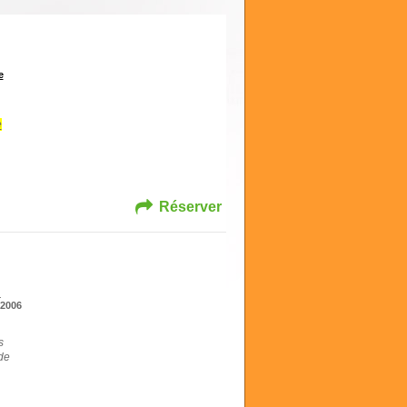
e
e
Réserver
:
2006
s
de