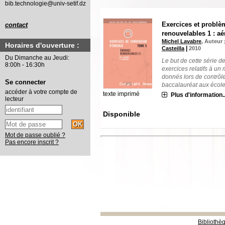
bib.technologie@univ-setif.dz
Exercices et probl
contact
renouvelables 1 : aé
Michel Lavabre
, Auteur 
Horaires d'ouverture :
|
Casteilla
2010
Du Dimanche au Jeudi:
Le but de cette série d
8:00h - 16:30h
exercices relatifs à un
donnés lors de contrô
Se connecter
baccalauréat aux écoles 
accéder à votre compte de
texte imprimé
Plus d'information..
lecteur
Disponible
Mot de passe oublié ?
Pas encore inscrit ?
Bibliothè