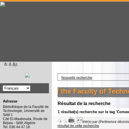
A-
A
A+
Accueil
Nouvelle recherche
o the library of the Faculty of Technol
Adresse
Résultat de la recherche
Bibliothèque de la Faculté de
Technologie, Université de
1 résultat(s) recherche sur le tag 'Conve
Sétif 1
Cité El-Maabouda, Route de
trié(s) par
(Pertinence décroiss
Béjaia - Sétif, Algérie
résultat de cette recherche
Tel: 036 44 47 18