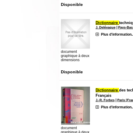
Disponible
Dictionnaire
techniq
|
J. Delévaque
Pays-Bas
Plus d'information..
document
graphique à deux
dimensions
Disponible
Dictionnaire
des tec
Français
|
J.-R. Forbes
Paris [Fr
Plus d'information..
document
graphique à deux