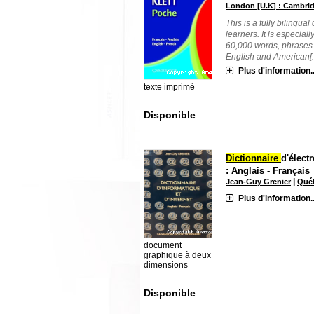
London [U.K] : Cambrid
This is a fully bilingua
learners. It is especial
60,000 words, phrases 
English and American[..
Plus d'information..
texte imprimé
Disponible
Dictionnaire
d'élect
: Anglais - Français
|
Jean-Guy Grenier
Québ
Plus d'information..
document
graphique à deux
dimensions
Disponible