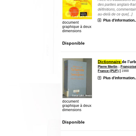
des parties anglais-fra
définitions, commentai
au-delà de ce que[...]
Plus d'information..
document
graphique à deux
dimensions
Disponible
Dictionnaire
de l'ur
Pierre Merlin
;
François
|
France (PUF)
1988
Plus d'information..
document
graphique à deux
dimensions
Disponible