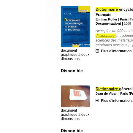
Dictionnaire
encyclo
Français
|
Emilian Koller
Paris [F
|
Documentation)
2008
Avec plus de 900 entré
dictionnaire
encyclopéd
sciences des matériaux 
générales ainsi que [...
document
Plus d'information..
graphique à deux
dimensions
Disponible
Dictionnaire
général
|
Jean de Vigan
Paris [F
Plus d'information..
document
graphique à deux
dimensions
Disponible