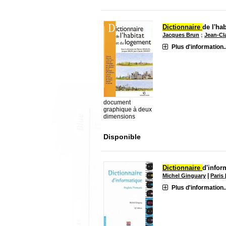
Dictionnaire
de l'ha
Jacques Brun
;
Jean-Cl
Plus d'information..
document
graphique à deux
dimensions
Disponible
Dictionnaire
d'infor
|
Michel Ginguary
Paris
Plus d'information..