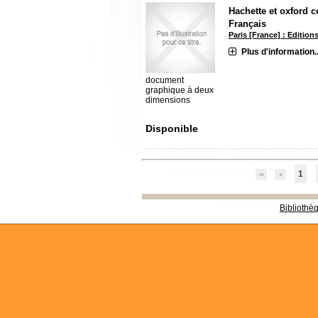
Hachette et oxford c
Français
Paris [France] : Edition
Plus d'information..
document
graphique à deux
dimensions
Disponible
1
Bibliothè