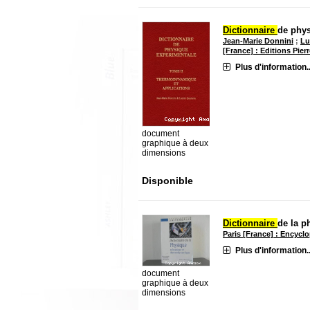
Dictionnaire
de phys
Jean-Marie Donnini
;
Lu
[France] : Editions Pier
Plus d'information..
document
graphique à deux
dimensions
Disponible
Dictionnaire
de la p
Paris [France] : Encycl
Plus d'information..
document
graphique à deux
dimensions