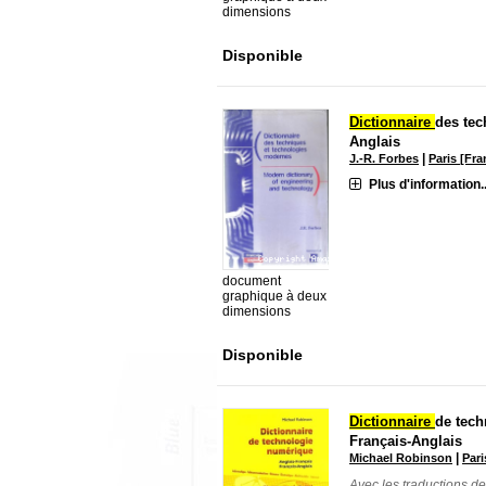
dimensions
Disponible
Dictionnaire
des tec
Anglais
|
J.-R. Forbes
Paris [Fr
Plus d'information..
document
graphique à deux
dimensions
Disponible
Dictionnaire
de tech
Français-Anglais
|
Michael Robinson
Pari
Avec les traductions d