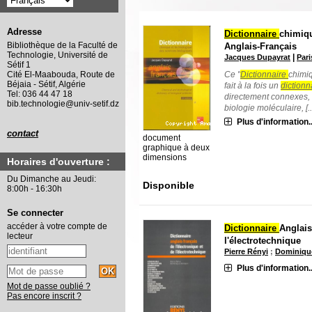
Adresse
Dictionnaire
chimiqu
Bibliothèque de la Faculté de
Anglais-Français
Technologie, Université de
|
Jacques Dupayrat
Pari
Sétif 1
Ce "
Dictionnaire
chimiq
Cité El-Maabouda, Route de
Béjaia - Sétif, Algérie
fait à la fois un
dictionn
Tel: 036 44 47 18
directement connexes, 
bib.technologie@univ-setif.dz
biologie moléculaire, [..
Plus d'information..
contact
document
graphique à deux
dimensions
Horaires d'ouverture :
Du Dimanche au Jeudi:
Disponible
8:00h - 16:30h
Se connecter
accéder à votre compte de
Dictionnaire
Anglais
lecteur
l'électrotechnique
Pierre Rényi
;
Dominiqu
Plus d'information..
Mot de passe oublié ?
Pas encore inscrit ?