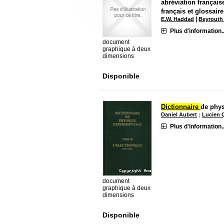
abréviation français
français et glossaire
|
E.W. Haddad
Beyrouth 
Plus d'information..
document
graphique à deux
dimensions
Disponible
Dictionnaire
de phys
Daniel Aubert
;
Lucien 
Plus d'information..
document
graphique à deux
dimensions
Disponible