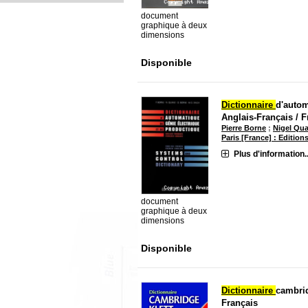
document
graphique à deux
dimensions
Disponible
Dictionnaire
d'autom
Anglais-Français / F
Pierre Borne
;
Nigel Qua
Paris [France] : Edition
Plus d'information..
document
graphique à deux
dimensions
Disponible
Dictionnaire
cambrid
Français