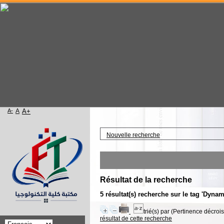
A-
A
A+
Accueil
Nouvelle recherche
Résultat de la recherche
5 résultat(s) recherche sur le tag 'Dyna
trié(s) par
(Pertinence décroiss
résultat de cette recherche