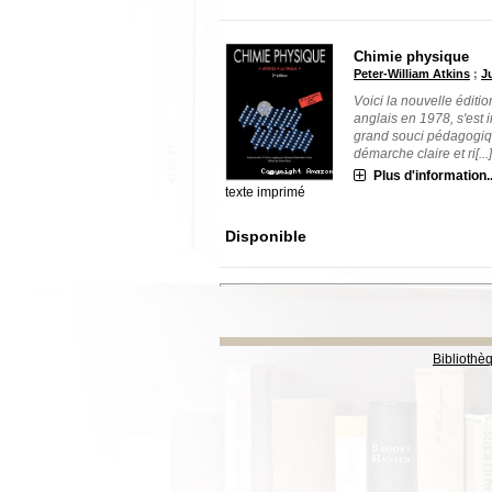
Chimie physique
Peter-William Atkins
;
J
Voici la nouvelle éditi
anglais en 1978, s'est
grand souci pédagogiqu
démarche claire et ri[...
Plus d'information..
texte imprimé
Disponible
Bibliothè