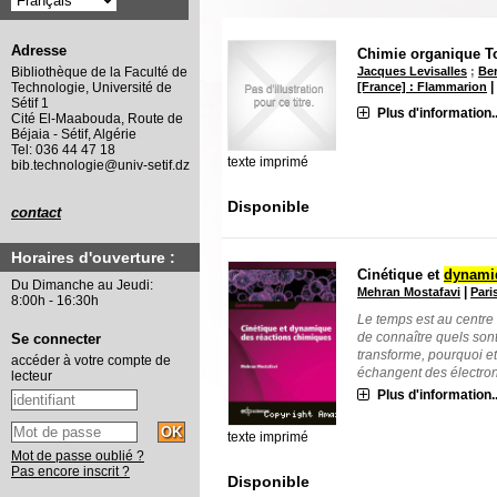
Adresse
Chimie organique T
Jacques Levisalles
;
Ber
Bibliothèque de la Faculté de
[France] : Flammarion
Technologie, Université de
Sétif 1
Plus d'information..
Cité El-Maabouda, Route de
Béjaia - Sétif, Algérie
Tel: 036 44 47 18
texte imprimé
bib.technologie@univ-setif.dz
Disponible
contact
Horaires d'ouverture :
Cinétique et
dynam
Du Dimanche au Jeudi:
|
Mehran Mostafavi
Pari
8:00h - 16:30h
Le temps est au centre
de connaître quels sont
Se connecter
transforme, pourquoi e
accéder à votre compte de
échangent des électrons
lecteur
Plus d'information..
texte imprimé
Mot de passe oublié ?
Pas encore inscrit ?
Disponible