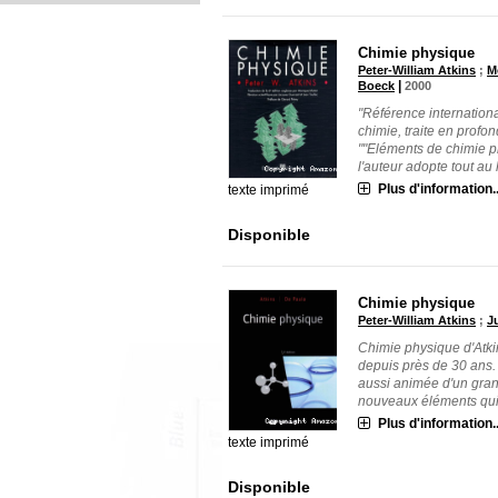
Chimie physique
Peter-William Atkins
;
M
|
Boeck
2000
"Référence internationa
chimie, traite en profo
""Eléments de chimie p
l'auteur adopte tout au l
Plus d'information..
texte imprimé
Disponible
Chimie physique
Peter-William Atkins
;
J
Chimie physique d'Atkin
depuis près de 30 ans. 
aussi animée d'un gra
nouveaux éléments qui a
Plus d'information..
texte imprimé
Disponible