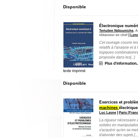
Disponible
Électronique numér
Tertulien Ndjountche
, 
|
rédacteur en chef
Lond
Cet ouvrage couvre les
relatifs à l'analyse et à
logiques combinatoires 
proposée dans les[...]
Plus d'information..
texte imprimé
Disponible
Exercices et problèm
machines
électrique
|
Luc Lasne
Paris [Fran
La rigueur nécessaire à
solides en manipulation
s'acquérir qu'en se met
d'aborder des sujets [...