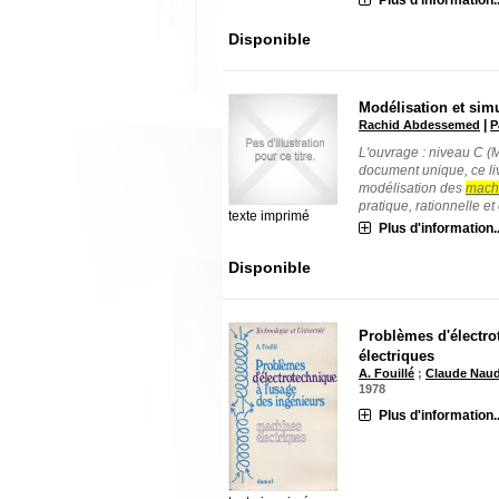
Disponible
Modélisation et sim
|
Rachid Abdessemed
P
L'ouvrage : niveau C (
document unique, ce liv
modélisation des
mach
pratique, rationnelle et c
texte imprimé
Plus d'information..
Disponible
Problèmes d'électro
électriques
A. Fouillé
;
Claude Nau
1978
Plus d'information..