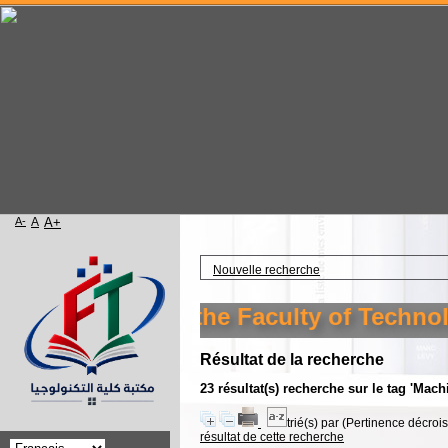
A-
A
A+
Accueil
Nouvelle recherche
e library of the Faculty of Technology S
Résultat de la recherche
23 résultat(s) recherche sur le tag 'Mac
trié(s) par
(Pertinence décroiss
résultat de cette recherche