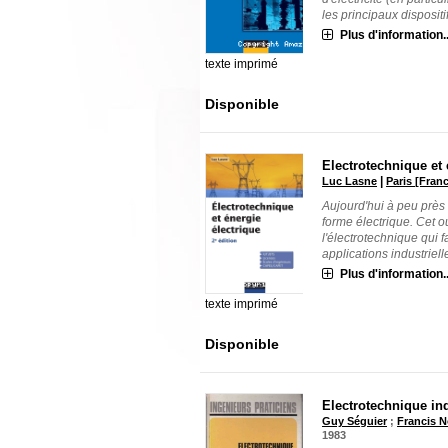
les principaux dispositif[
Plus d'information..
texte imprimé
Disponible
Electrotechnique et 
|
Luc Lasne
Paris [Fran
Aujourd'hui à peu près
forme électrique. Cet ou
l'électrotechnique qui fa
applications industrielle[
Plus d'information..
texte imprimé
Disponible
Electrotechnique ind
Guy Séguier
;
Francis N
1983