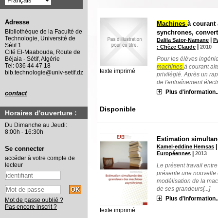
Adresse
Machines
à courant 
Bibliothèque de la Faculté de
synchrones, conver
Technologie, Université de
|
Dalila Sator-Namane
P
Sétif 1
|
: Chèze Claude
2010
Cité El-Maabouda, Route de
Pour les élèves ingéni
Béjaia - Sétif, Algérie
Tel: 036 44 47 18
machines
à courant alt
texte imprimé
bib.technologie@univ-setif.dz
privilégié. Après un ra
de l'entraînement électr[
Plus d'information..
contact
Disponible
Horaires d'ouverture :
Du Dimanche au Jeudi:
8:00h - 16:30h
Estimation simulta
Kamel-eddine Hemsas
Se connecter
|
Européennes
2013
accéder à votre compte de
lecteur
Le présent travail entre
présente une nouvelle c
modélisation de la mac
de ses grandeurs[...]
Plus d'information..
Mot de passe oublié ?
Pas encore inscrit ?
texte imprimé