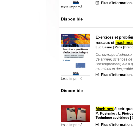
Plus d'information..
texte imprimé
Disponible
Exercices et problè
réseaux et
machine
|
Luc Lasne
Paris [Fran
Cet ouvrage s'adresse a
3e année) sciences de
l'enseignement) ainsi q
exercices et des problèm
Plus d'information..
texte imprimé
Disponible
Machines
électriqu
M. Kostenko
;
L. Piotro
|
Technique soviétique
Plus d'information..
texte imprimé