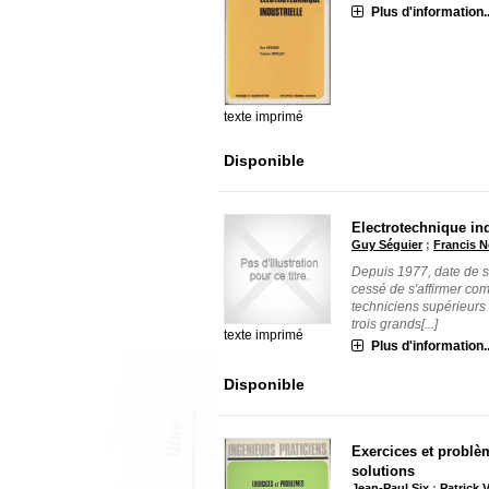
Plus d'information..
texte imprimé
Disponible
Electrotechnique ind
Guy Séguier
;
Francis N
Depuis 1977, date de sa
cessé de s'affirmer com
techniciens supérieurs 
trois grands[...]
texte imprimé
Plus d'information..
Disponible
Exercices et problèm
solutions
Jean-Paul Six
;
Patrick