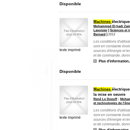
Disponible
Machines
électrique
Mohammed El-hadi Zai
|
Lavoisier
Sciences et t
|
Bernard
2012
Les conditions d'utilis
sont en constante évolu
texte imprimé
sources d'énergie et le
et de commande, donnan
Plus d'information..
Disponible
Machines
électrique
la mise en oeuvre
René Le Doeuff
;
Moham
et technologies de l'éne
Les conditions d'utilis
sont en constante évolu
texte imprimé
sources d'énergie et le
et de commande, donna[
Plus d'information..