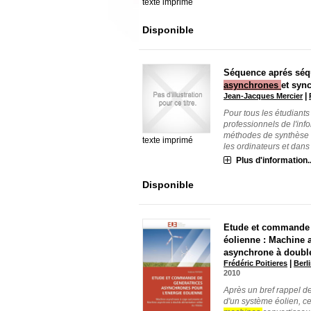
texte imprimé
Disponible
Séquence aprés séqu
asynchrones
et syn
|
Jean-Jacques Mercier
Pour tous les étudiant
professionnels de l'inf
méthodes de synthèse
texte imprimé
les ordinateurs et dans l
Plus d'information..
Disponible
Etude et commande 
éolienne : Machine
asynchrone à double
|
Frédéric Poitieres
Berl
2010
Après un bref rappel d
d'un système éolien, c