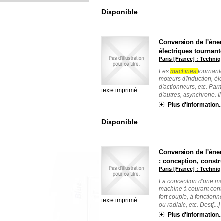
Disponible
Conversion de l'éner
électriques tournant
Paris [France] : Techniq
Les
machines
tournant
moteurs d'induction, él
d'actionneurs, etc. Par
texte imprimé
d'autres, asynchrone. Il s
Plus d'information..
Disponible
Conversion de l'éner
: conception, const
Paris [France] : Techniq
La conception d'une mac
machine à courant cont
fort couple, à fonction
texte imprimé
ou radiale, etc. Dest[...]
Plus d'information..