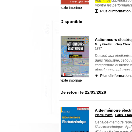
machines
convertisseu
montre les performance[
texte imprimé
Plus d'information..
Disponible
Actionneurs électri
Guy Grellet
;
Guy Clerc
1997
Destiné aux étudiants 
dans l'industrie, cet 
comprendre et mettre 
électriques modernes. Il t
Plus d'information..
texte imprimé
De retour le 22/03/2026
Aide-mémoire élect
|
Pierre Mayé
Paris [Fra
Cet aide-mémoire regr
l'électrotechnique. Ap
d'électricité (en particu