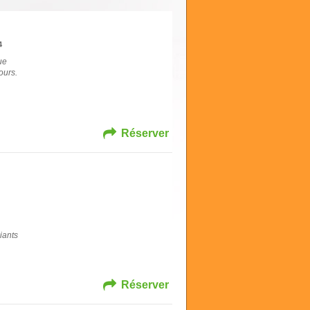
4
ue
ours.
Réserver
iants
Réserver