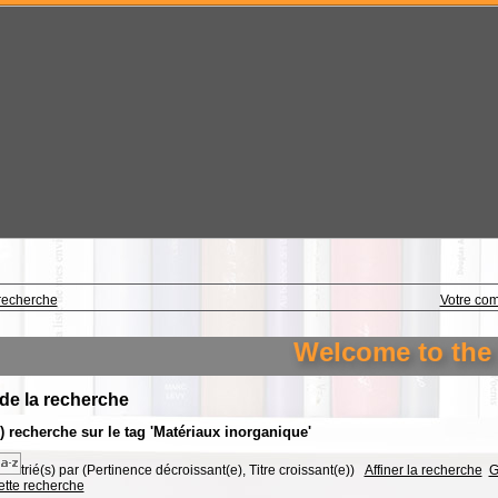
recherche
Votre co
Welcome to the li
 de la recherche
s) recherche sur le tag 'Matériaux inorganique'
trié(s) par
(Pertinence décroissant(e), Titre croissant(e))
Affiner la recherche
G
cette recherche