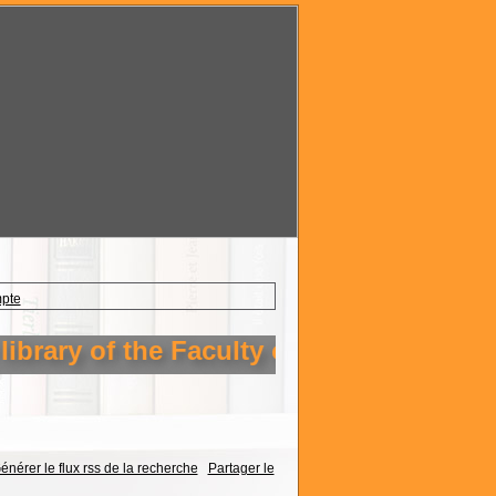
mpte
brary of the Faculty of Technology Setif
énérer le flux rss de la recherche
Partager le