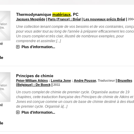
Thermodynamique
matériaux
, PC
|
|
|
Jacques Mesplède
Paris [France] : Bréal
Les nouveaux précis Bréal
200
Une collection tenant compte de vos besoins et de vos contraintes, conç
pour vous aider tout au long de l'année à préparer efficacement les conc
Un cours complet et très clair, illustré de nombreux exemples, pour
comprendre et assimiler.[...]
mé
Plus d'information...
le
Principes de chimie
|
Peter-William Atkins
;
Loretta Jone
;
Andre Pousse
, Traducteur
Bruxelles
|
[Belgique] : De Boeck
2011
Un cours complet de chimie de premier cycle. Organisée autour de 19
chapitres, cette traduction française des Principes de chimie de Atkins et
Jones est conçue comme un cours de base de chimie destiné à des étud
mé
de premier cycle. Organisé à[...]
Plus d'information...
le