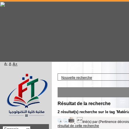
A-
A
A+
Accueil
Nouvelle recherche
Résultat de la recherche
2 résultat(s) recherche sur le tag 'Matéri
trié(s) par
(Pertinence décroiss
résultat de cette recherche