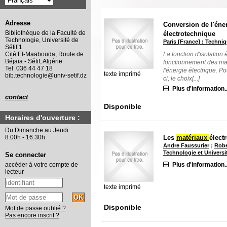
Adresse
Conversion de l'éner
Bibliothèque de la Faculté de
électrotechnique
Technologie, Université de
Paris [France] : Techniq
Sétif 1
La fonction d'isolation
Cité El-Maabouda, Route de
Béjaia - Sétif, Algérie
fonctionnement des maté
Tel: 036 44 47 18
l'énergie électrique. Po
texte imprimé
bib.technologie@univ-setif.dz
ci, le choix[...]
Plus d'information..
contact
Disponible
Horaires d'ouverture :
Du Dimanche au Jeudi:
Les
matériaux
élect
8:00h - 16:30h
Andre Faussurier
;
Robe
Technologie et Universi
Se connecter
Plus d'information..
accéder à votre compte de
lecteur
texte imprimé
Disponible
Mot de passe oublié ?
Pas encore inscrit ?