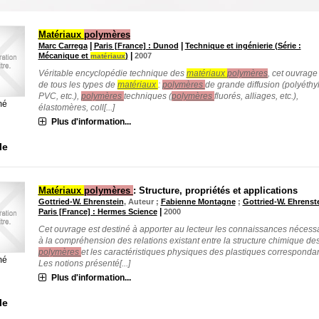
Matériaux
polymères
|
|
Marc Carrega
Paris [France] : Dunod
Technique et ingénierie (Série :
|
Mécanique et
)
2007
matériaux
Véritable encyclopédie technique des
matériaux
polymères
, cet ouvrage 
de tous les types de
matériaux
:
polymères
de grande diffusion (polyéthy
PVC, etc.),
polymères
techniques (
polymères
fluorés, alliages, etc.),
mé
élastomères, coll[...]
Plus d'information...
le
Matériaux
polymères
: Structure, propriétés et applications
Gottried-W. Ehrenstein
, Auteur ;
Fabienne Montagne
;
Gottried-W. Ehrenst
|
Paris [France] : Hermes Science
2000
Cet ouvrage est destiné à apporter au lecteur les connaissances nécess
à la compréhension des relations existant entre la structure chimique de
polymères
et les caractéristiques physiques des plastiques correspondan
mé
Les notions présenté[...]
Plus d'information...
le