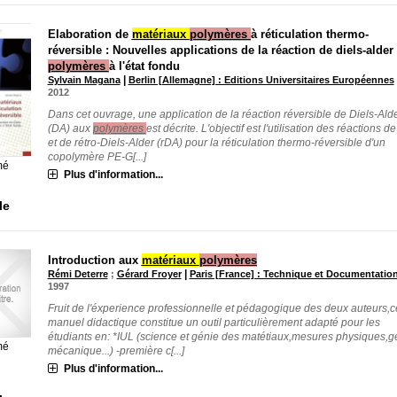
Elaboration de
matériaux
polymères
à réticulation thermo-
réversible : Nouvelles applications de la réaction de diels-alder
polymères
à l'état fondu
|
Sylvain Magana
Berlin [Allemagne] : Editions Universitaires Européennes
2012
Dans cet ouvrage, une application de la réaction réversible de Diels-Ald
(DA) aux
polymères
est décrite. L'objectif est l'utilisation des réactions d
et de rétro-Diels-Alder (rDA) pour la réticulation thermo-réversible d'un
copolymère PE-G[...]
mé
Plus d'information...
le
Introduction aux
matériaux
polymères
|
Rémi Deterre
;
Gérard Froyer
Paris [France] : Technique et Documentatio
1997
Fruit de l'éxperience professionnelle et pédagogique des deux auteurs,c
manuel didactique constitue un outil particulièrement adapté pour les
étudiants en: *IUL (science et génie des matétiaux,mesures physiques,g
mé
mécanique...) -première c[...]
Plus d'information...