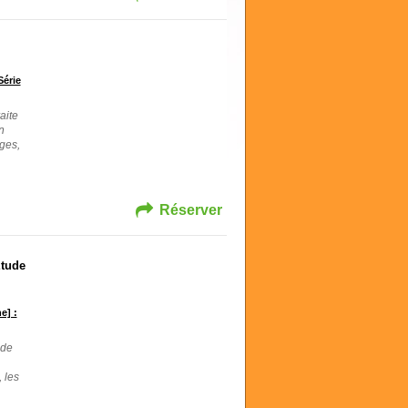
Série
aite
n
ages,
Réserver
Etude
e] :
ude
 les