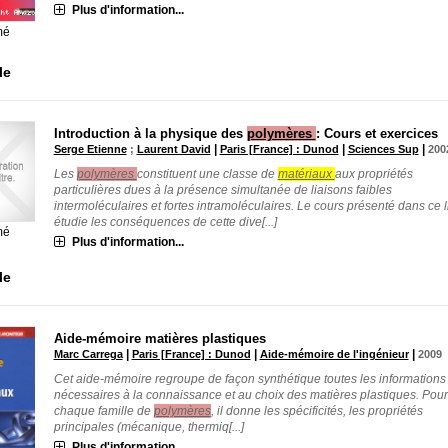
Plus d'information...
mé
le
Introduction à la physique des
polymères
: Cours et exercices
|
|
|
Serge Etienne
;
Laurent David
Paris [France] : Dunod
Sciences Sup
200
Les
polymères
constituent une classe de
matériaux
aux propriétés
particulières dues à la présence simultanée de liaisons faibles
intermoléculaires et fortes intramoléculaires. Le cours présenté dans ce l
étudie les conséquences de cette dive[...]
mé
Plus d'information...
le
Aide-mémoire matières plastiques
|
|
|
Marc Carrega
Paris [France] : Dunod
Aide-mémoire de l'ingénieur
2009
Cet aide-mémoire regroupe de façon synthétique toutes les informations
nécessaires à la connaissance et au choix des matières plastiques. Pour
chaque famille de
polymères
, il donne les spécificités, les propriétés
principales (mécanique, thermiq[...]
Plus d'information...