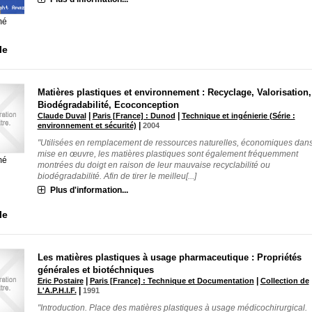
mé
le
Matières plastiques et environnement : Recyclage, Valorisation,
Biodégradabilité, Ecoconception
|
|
Claude Duval
Paris [France] : Dunod
Technique et ingénierie (Série :
|
environnement et sécurité)
2004
"Utilisées en remplacement de ressources naturelles, économiques dans
mise en œuvre, les matières plastiques sont également fréquemment
mé
montrées du doigt en raison de leur mauvaise recyclabilité ou
biodégradabilité. Afin de tirer le meilleu[...]
Plus d'information...
le
Les matières plastiques à usage pharmaceutique : Propriétés
générales et biotéchniques
|
|
Eric Postaire
Paris [France] : Technique et Documentation
Collection de
|
L'A.P.H.I.F.
1991
"Introduction. Place des matières plastiques à usage médicochirurgical.