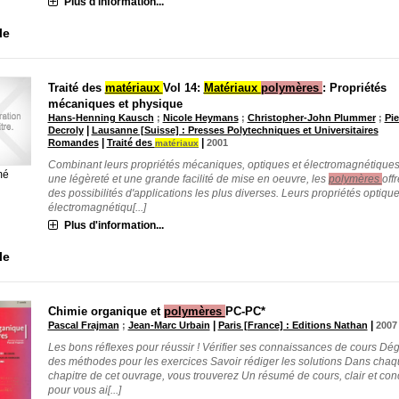
Plus d'information...
le
Traité des
matériaux
Vol 14:
Matériaux
polymères
: Propriétés
mécaniques et physique
Hans-Henning Kausch
;
Nicole Heymans
;
Christopher-John Plummer
;
Pie
|
Decroly
Lausanne [Suisse] : Presses Polytechniques et Universitaires
|
|
Romandes
Traité des
2001
matériaux
Combinant leurs propriétés mécaniques, optiques et électromagnétiques
mé
une légèreté et une grande facilité de mise en oeuvre, les
polymères
offr
des possibilités d'applications les plus diverses. Leurs propriétés optique
électromagnétiqu[...]
Plus d'information...
le
Chimie organique et
polymères
PC-PC*
|
|
Pascal Frajman
;
Jean-Marc Urbain
Paris [France] : Editions Nathan
2007
Les bons réflexes pour réussir ! Vérifier ses connaissances de cours Dé
des méthodes pour les exercices Savoir rédiger les solutions Dans cha
chapitre de cet ouvrage, vous trouverez Un résumé de cours, clair et conc
pour vous ai[...]