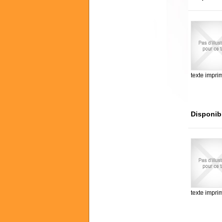
texte impri
Disponib
texte impri