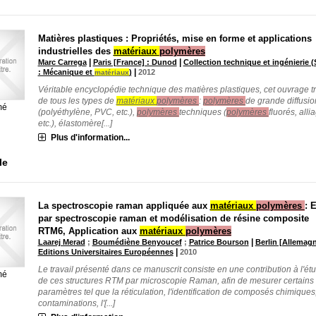
Matières plastiques : Propriétés, mise en forme et applications
industrielles des
matériaux
polymères
|
|
Marc Carrega
Paris [France] : Dunod
Collection technique et ingénierie (
|
: Mécanique et
)
2012
matériaux
Véritable encyclopédie technique des matières plastiques, cet ouvrage tr
de tous les types de
matériaux
polymères
:
polymères
de grande diffusio
mé
(polyéthylène, PVC, etc.),
polymères
techniques (
polymères
fluorés, alli
etc.), élastomère[...]
Plus d'information...
le
La spectroscopie raman appliquée aux
matériaux
polymères
: 
par spectroscopie raman et modélisation de résine composite
RTM6, Application aux
matériaux
polymères
|
Laarej Merad
;
Boumédiène Benyoucef
;
Patrice Bourson
Berlin [Allemagn
|
Editions Universitaires Européennes
2010
Le travail présenté dans ce manuscrit consiste en une contribution à l'ét
mé
de ces structures RTM par microscopie Raman, afin de mesurer certains
paramètres tel que la réticulation, l'identification de composés chimiques,
contaminations, l'[...]