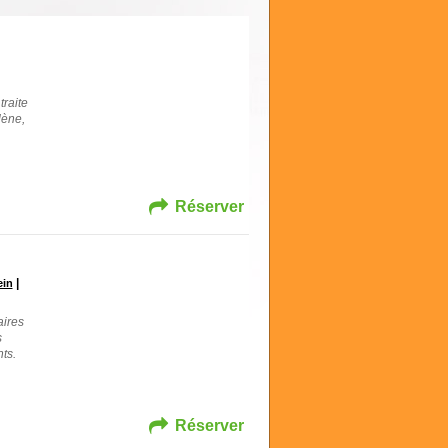
traite
lène,
Réserver
|
ein
aires
s
ts.
Réserver