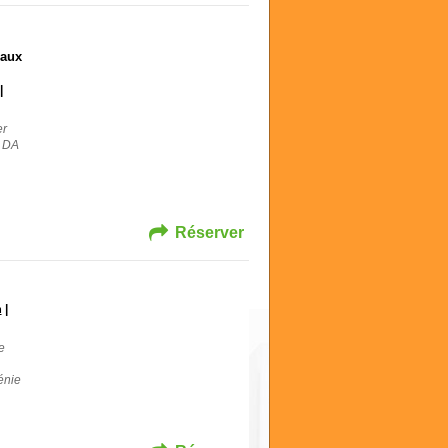
 aux
|
er
e DA
Réserver
|
n
e
énie