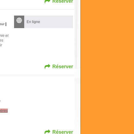
Réserver
En ligne
|
teur
mie et
es
ir
Réserver
e
mères
Réserver