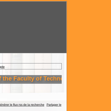
mpte
Faculty of Technology Setif 1
énérer le flux rss de la recherche
Partager le