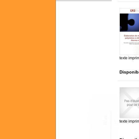
texte impri
Disponib
texte impri