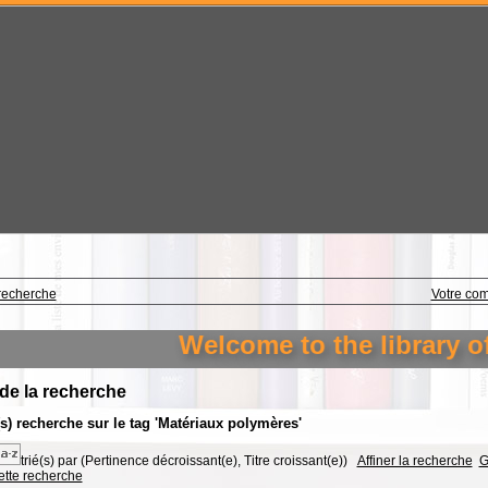
recherche
Votre co
Welcome to the library of the 
 de la recherche
(s) recherche sur le tag 'Matériaux polymères'
trié(s) par
(Pertinence décroissant(e), Titre croissant(e))
Affiner la recherche
G
cette recherche