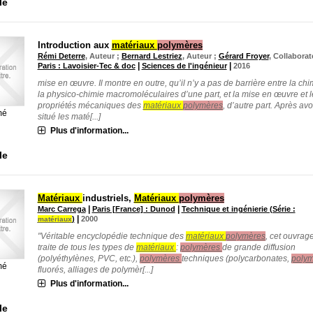
le
Introduction aux
matériaux
polymères
Rémi Deterre
, Auteur ;
Bernard Lestriez
, Auteur ;
Gérard Froyer
, Collabora
|
|
Paris : Lavoisier-Tec & doc
Sciences de l'ingénieur
2016
mise en œuvre. Il montre en outre, qu’il n’y a pas de barrière entre la chi
la physico-chimie macromoléculaires d’une part, et la mise en œuvre et l
propriétés mécaniques des
matériaux
polymères
, d’autre part. Après avo
mé
situé les maté[...]
Plus d'information...
le
Matériaux
industriels,
Matériaux
polymères
|
|
Marc Carrega
Paris [France] : Dunod
Technique et ingénierie (Série :
|
)
2000
matériaux
"Véritable encyclopédie technique des
matériaux
polymères
, cet ouvrag
traite de tous les types de
matériaux
:
polymères
de grande diffusion
(polyéthylènes, PVC, etc.),
polymères
techniques (polycarbonates,
poly
mé
fluorés, alliages de polymèr[...]
Plus d'information...
le