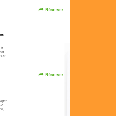
Réserver
rre
 à
ent
s et
Réserver
gager
que
is,