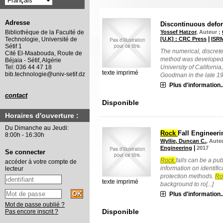
Adresse
Discontinuous defor
Yossef Hatzor
, Auteur ;
Bibliothèque de la Faculté de
|
[U.K] : CRC Press
ISRM
Technologie, Université de
Sétif 1
The numerical, discret
Cité El-Maabouda, Route de
method was developed 
Béjaia - Sétif, Algérie
University of California
Tel: 036 44 47 18
texte imprimé
bib.technologie@univ-setif.dz
Goodman in the late 198
Plus d'information..
contact
Disponible
Horaires d'ouverture :
Du Dimanche au Jeudi:
Rock
Fall Engineeri
8:00h - 16:30h
Wyllie, Duncan C.
, Aute
|
Engineering
2017
Se connecter
Rock
falls can be a pu
accéder à votre compte de
information on identifi
lecteur
protection methods.
Ro
texte imprimé
background to ro[...]
Plus d'information..
Mot de passe oublié ?
Disponible
Pas encore inscrit ?