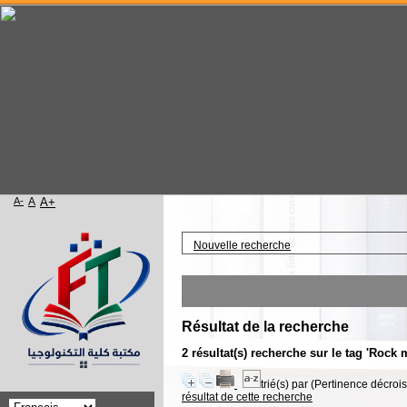
A-
A
A+
Accueil
Nouvelle recherche
Résultat de la recherche
2 résultat(s) recherche sur le tag 'Rock
trié(s) par
(Pertinence décroiss
résultat de cette recherche