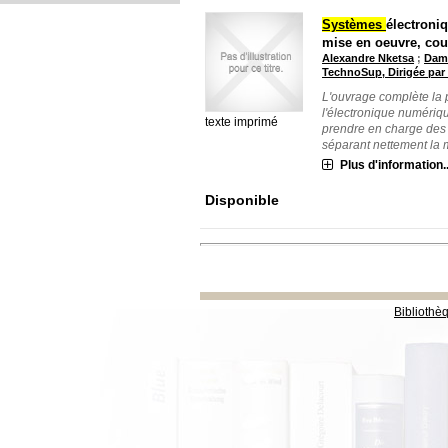
Systèmes
électron
mise en oeuvre, cour
Alexandre Nketsa
;
Dam
TechnoSup, Dirigée par
L'ouvrage complète la 
l'électronique numériq
texte imprimé
prendre en charge des
séparant nettement la m
Plus d'information..
Disponible
Bibliothè