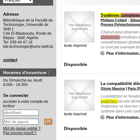
Adresse
Systèmes
complex
Philippe Collard
;
Sébas
Bibliothèque de la Faculté de
Presses Polytechniques
Technologie, Université de
Sétif 1
Chacun peut observer 
Cité El-Maabouda, Route de
complexes
constitués 
Béjaia - Sétif, Algérie
caractéristiques globa
Tel: 036 44 47 18
texte imprimé
bib.technologie@univ-setif.dz
ce sont par exemple les 
Plus d'information..
contact
Disponible
Horaires d'ouverture :
Du Dimanche au Jeudi:
La compatibilité él
8:00h - 16:30h
|
Olivier Maurice
Paris [
Se connecter
La prédiction et l'ana
systèmes
est une tâche
accéder à votre compte de
lecteur
l'ingénieur se doit no
système dans une config
texte imprimé
Plus d'information..
Disponible
Mot de passe oublié ?
Pas encore inscrit ?