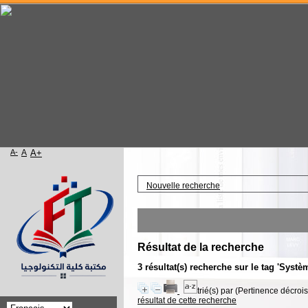
A-
A
A+
Accueil
Nouvelle recherche
Résultat de la recherche
3 résultat(s) recherche sur le tag 'Syst
trié(s) par
(Pertinence décroiss
résultat de cette recherche