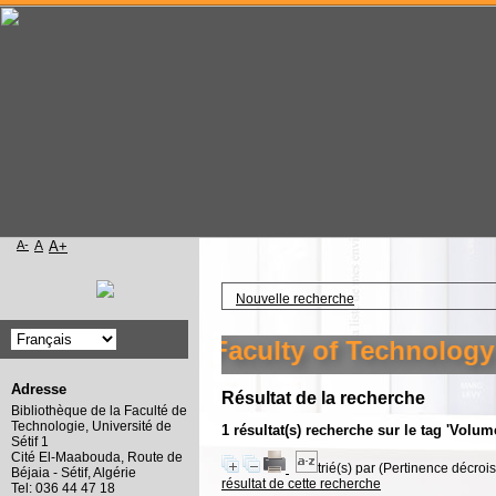
A-
A
A+
Accueil
Nouvelle recherche
 library of the Faculty of Technology S
Adresse
Résultat de la recherche
Bibliothèque de la Faculté de
Technologie, Université de
1 résultat(s) recherche sur le tag 'Volum
Sétif 1
Cité El-Maabouda, Route de
trié(s) par
(Pertinence décroiss
Béjaia - Sétif, Algérie
résultat de cette recherche
Tel: 036 44 47 18