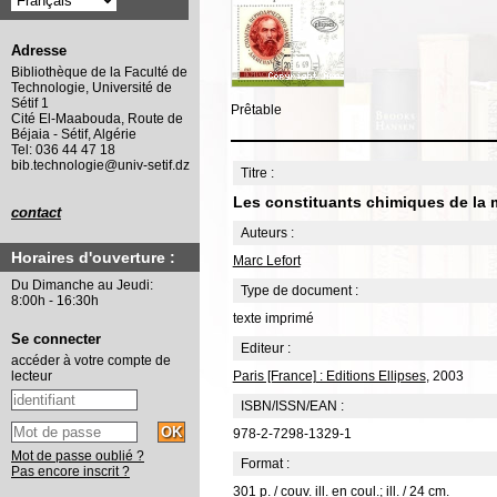
Adresse
Bibliothèque de la Faculté de
Technologie, Université de
Sétif 1
Prêtable
Cité El-Maabouda, Route de
Béjaia - Sétif, Algérie
Tel: 036 44 47 18
bib.technologie@univ-setif.dz
Titre :
Les constituants chimiques de la m
contact
Auteurs :
Horaires d'ouverture :
Marc Lefort
Du Dimanche au Jeudi:
Type de document :
8:00h - 16:30h
texte imprimé
Se connecter
Editeur :
accéder à votre compte de
Paris [France] : Editions Ellipses
, 2003
lecteur
ISBN/ISSN/EAN :
978-2-7298-1329-1
Mot de passe oublié ?
Format :
Pas encore inscrit ?
301 p. / couv. ill. en coul.; ill. / 24 cm.