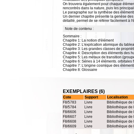
On trouvera également pour chaque élément 
rencontrés dans la nature, puis les principale
Le paragraphe sur la synthèse des éléments
Un dernier chapitre présente la genèse des é
détaillé, permet de se référer facilement à l
Note de contenu :
Sommaire :
Chapitre 1: La notion d'élément
Chapitre 2: L'expilcation atomique du table
Chapitre 3: Les grandes classes de propriét
Chapitre 4: Description des éléments des hu
Chapitre 5: Les métaux de transition (grou
Chapitre 6: Séries à 14 éléments. orbitales f
Chapitre 7: L'origine cosmique des élément
Chapitre 8: Glossaire
EXEMPLAIRES (6)
Cote
Support
Localisation
F8/5783
Livre
Bibliothèque de 
F8/5784
Livre
Bibliothèque de 
F8/6606
Livre
Bibliothèque de 
F8/6607
Livre
Bibliothèque de 
F8/6608
Livre
Bibliothèque de 
F8/6609
Livre
Bibliothèque de 