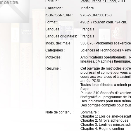
Editeur :
Paris [France] : Dunod
, 2011
Collection :
J'intègre
ISBN/ISSN/EAN :
978-2-10-056015-8
Format :
490 p. / couv.en coul. / 24 cm.
Langues:
Français
Langues originales:
Français
Index. décimale :
530.076 (Problèmes et exercice
Catégories :
Sciences et Technologies > Ph
Mots-clés:
Amplificateurs opérationnels.
;
linéaires.
;
Machines thermique
Résumé :
Cet ouvrage de méthodes et d'
progressif et complet qui vous a
cours aux exercices et à assim
année PCSI.
Toutes les méthodes à retenir p
étape.
Plus de 210 énoncés d'exercices,
l'intégralité du programme de P
Des indications pour bien démar
Des corrigés complets pour tous
Note de contenu :
Sommaire :
Chapitre 1: Lois de snel-descarte
Chapitre 2: Miroirs spheriques
Chapitre 3: Lentilles minces sp
Chapitre 4: Regime continu