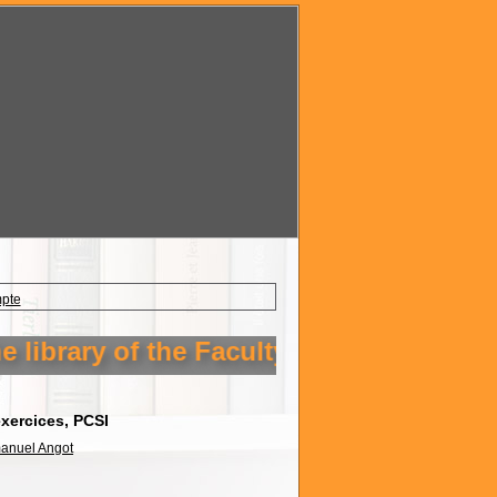
mpte
ibrary of the Faculty of Technology Set
xercices, PCSI
nuel Angot