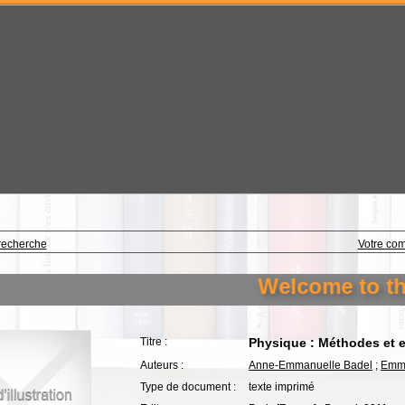
recherche
Votre co
Welcome to the l
Titre :
Physique : Méthodes et e
Auteurs :
Anne-Emmanuelle Badel
;
Emma
Type de document :
texte imprimé