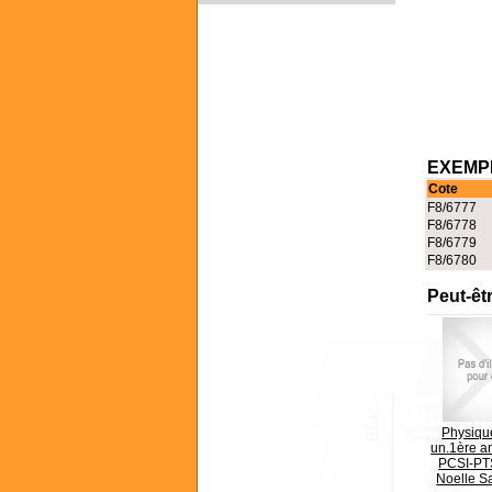
EXEMPL
Cote
F8/6777
F8/6778
F8/6779
F8/6780
Peut-êt
Physique
un.1ère a
PCSI-PT
Noelle S