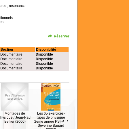
orce ; resonance
ationnels
res
Réserver
Section
Disponibilité
Documentaire
Disponible
Documentaire
Disponible
Documentaire
Disponible
Documentaire
Disponible
Montages de
Les 65 exercices-
physique
/
Jean-Paul
types de physique
Bellier
(2000)
2ème année PSI-PT
/
Séverine Bagard