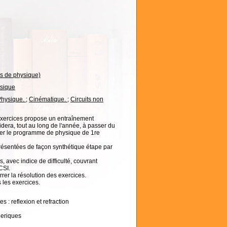
s de physique)
ysique
Physique.
;
Cinématique.
;
Circuits non
.
exercices propose un entraînement
idera, tout au long de l'année, à passer du
iler le programme de physique de 1re
résentées de façon synthétique étape par
 avec indice de difficulté, couvrant
CSI.
rer la résolution des exercices.
 les exercices.
s : reflexion et refraction
heriques