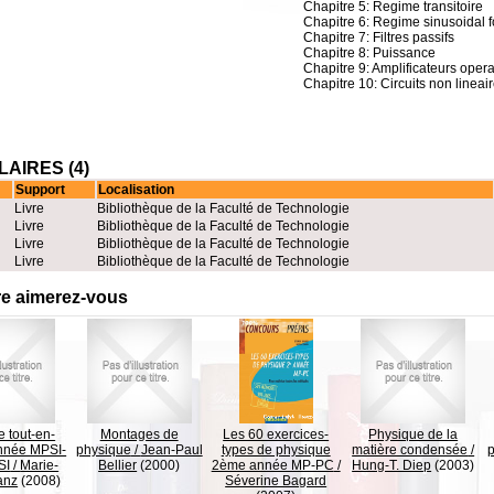
Chapitre 5: Regime transitoire
Chapitre 6: Regime sinusoidal f
Chapitre 7: Filtres passifs
Chapitre 8: Puissance
Chapitre 9: Amplificateurs oper
Chapitre 10: Circuits non lineai
AIRES (4)
Support
Localisation
Livre
Bibliothèque de la Faculté de Technologie
Livre
Bibliothèque de la Faculté de Technologie
Livre
Bibliothèque de la Faculté de Technologie
Livre
Bibliothèque de la Faculté de Technologie
re aimerez-vous
 tout-en-
Montages de
Les 60 exercices-
Physique de la
nnée MPSI-
physique
/
Jean-Paul
types de physique
matière condensée
/
SI
/
Marie-
Bellier
(2000)
2ème année MP-PC
/
Hung-T. Diep
(2003)
anz
(2008)
Séverine Bagard