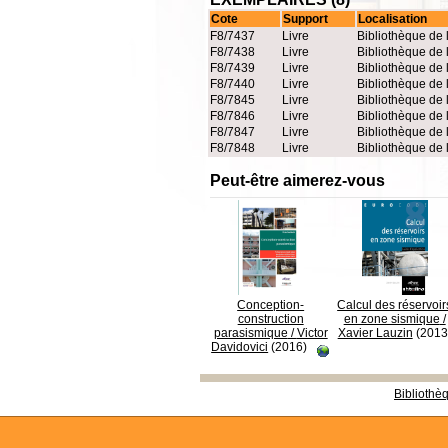
Cote
Support
Localisation
F8/7437
Livre
Bibliothèque de 
F8/7438
Livre
Bibliothèque de 
F8/7439
Livre
Bibliothèque de 
F8/7440
Livre
Bibliothèque de 
F8/7845
Livre
Bibliothèque de 
F8/7846
Livre
Bibliothèque de 
F8/7847
Livre
Bibliothèque de 
F8/7848
Livre
Bibliothèque de 
Peut-être aimerez-vous
Conception-
Calcul des réservoir
construction
en zone sismique
/
parasismique
/
Victor
Xavier Lauzin
(2013
Davidovici
(2016)
Bibliothè