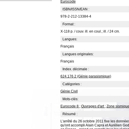
Eurocode
ISBN/ISSN/EAN :
978-2-212-13384-4
Format :
X-118 p. / couv. ill. en coul.; ill. / 24 cm.
Langues:
Français
Langues originales:
Français
Index. décimale :
624.176 2 (Génie parasismique)
Catégories :
Génie Civil
Mots-clés:
Eurocode 8
;
Ouvrages d'art
;
Zone sismiqu
Résumé :
L'arrêté du 26 octobre 2011 fixe les données
qu'ont accompli Alain Capra et Aurélien Godr