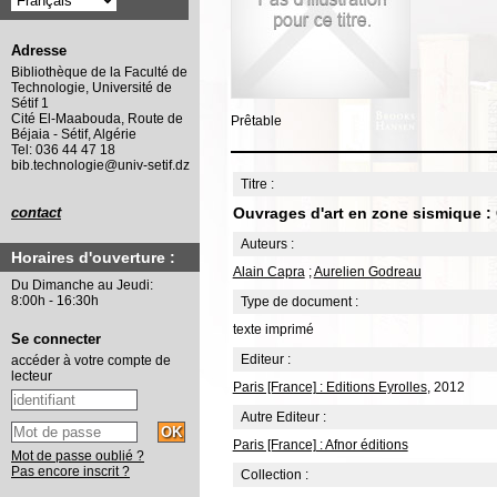
Adresse
Bibliothèque de la Faculté de
Technologie, Université de
Sétif 1
Cité El-Maabouda, Route de
Prêtable
Béjaia - Sétif, Algérie
Tel: 036 44 47 18
bib.technologie@univ-setif.dz
Titre :
Ouvrages d'art en zone sismique : 
contact
Auteurs :
Horaires d'ouverture :
Alain Capra
;
Aurelien Godreau
Du Dimanche au Jeudi:
8:00h - 16:30h
Type de document :
texte imprimé
Se connecter
Editeur :
accéder à votre compte de
lecteur
Paris [France] : Editions Eyrolles
, 2012
Autre Editeur :
Paris [France] : Afnor éditions
Mot de passe oublié ?
Pas encore inscrit ?
Collection :