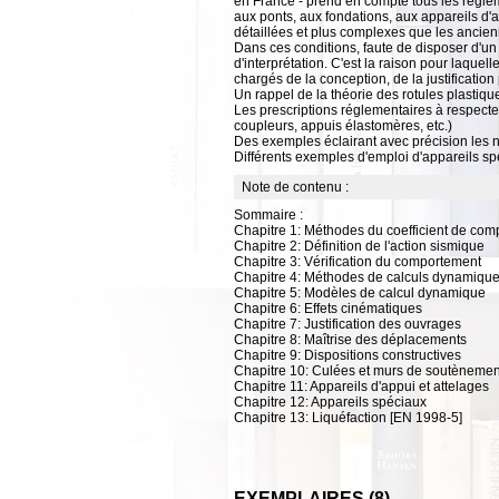
en France - prend en compte tous les règleme
aux ponts, aux fondations, aux appareils d'a
détaillées et plus complexes que les ancie
Dans ces conditions, faute de disposer d'un g
d'interprétation. C'est la raison pour laque
chargés de la conception, de la justification
Un rappel de la théorie des rotules plastiqu
Les prescriptions réglementaires à respecter
coupleurs, appuis élastomères, etc.)
Des exemples éclairant avec précision les 
Différents exemples d'emploi d'appareils sp
Note de contenu :
Sommaire :
Chapitre 1: Méthodes du coefficient de co
Chapitre 2: Définition de l'action sismique
Chapitre 3: Vérification du comportement
Chapitre 4: Méthodes de calculs dynamiqu
Chapitre 5: Modèles de calcul dynamique
Chapitre 6: Effets cinématiques
Chapitre 7: Justification des ouvrages
Chapitre 8: Maîtrise des déplacements
Chapitre 9: Dispositions constructives
Chapitre 10: Culées et murs de soutènemen
Chapitre 11: Appareils d'appui et attelages
Chapitre 12: Appareils spéciaux
Chapitre 13: Liquéfaction [EN 1998-5]
EXEMPLAIRES (8)