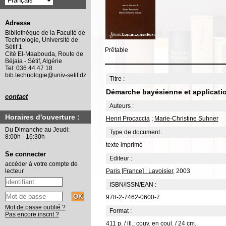
Adresse
Bibliothèque de la Faculté de
Technologie, Université de
Sétif 1
Prêtable
Cité El-Maabouda, Route de
Béjaia - Sétif, Algérie
Tel: 036 44 47 18
bib.technologie@univ-setif.dz
Titre :
Démarche bayésienne et applicatio
contact
Auteurs :
Horaires d'ouverture :
Henri Procaccia
;
Marie-Christine Suhner
Du Dimanche au Jeudi:
Type de document :
8:00h - 16:30h
texte imprimé
Se connecter
Editeur :
accéder à votre compte de
Paris [France] : Lavoisier
, 2003
lecteur
ISBN/ISSN/EAN :
978-2-7462-0600-7
Mot de passe oublié ?
Format :
Pas encore inscrit ?
411 p. / ill.; couv. en coul. / 24 cm.