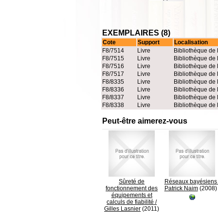
EXEMPLAIRES (8)
Cote
Support
Localisation
F8/7514
Livre
Bibliothèque de 
F8/7515
Livre
Bibliothèque de 
F8/7516
Livre
Bibliothèque de 
F8/7517
Livre
Bibliothèque de 
F8/8335
Livre
Bibliothèque de 
F8/8336
Livre
Bibliothèque de 
F8/8337
Livre
Bibliothèque de 
F8/8338
Livre
Bibliothèque de 
Peut-être aimerez-vous
Sûreté de
Réseaux bayésiens
fonctionnement des
Patrick Naim
(2008)
équipements et
calculs de fiabilité
/
Gilles Lasnier
(2011)