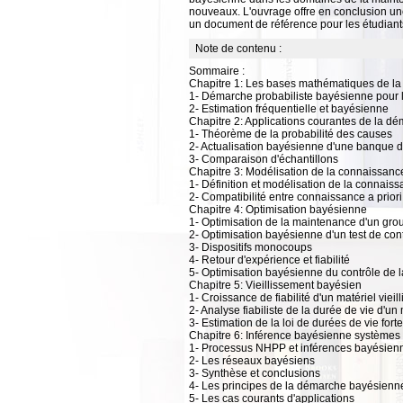
nouveaux. L'ouvrage offre en conclusion un
un document de référence pour les étudiant
Note de contenu :
Sommaire :
Chapitre 1: Les bases mathématiques de la
1- Démarche probabiliste bayésienne pour 
2- Estimation fréquentielle et bayésienne
Chapitre 2: Applications courantes de la 
1- Théorème de la probabilité des causes
2- Actualisation bayésienne d'une banque d
3- Comparaison d'échantillons
Chapitre 3: Modélisation de la connaissance 
1- Définition et modélisation de la connaiss
2- Compatibilité entre connaissance a prior
Chapitre 4: Optimisation bayésienne
1- Optimisation de la maintenance d'un gro
2- Optimisation bayésienne d'un test de cont
3- Dispositifs monocoups
4- Retour d'expérience et fiabilité
5- Optimisation bayésienne du contrôle de la 
Chapitre 5: Vieillissement bayésien
1- Croissance de fiabilité d'un matériel vieill
2- Analyse fiabiliste de la durée de vie d'
3- Estimation de la loi de durées de vie for
Chapitre 6: Inférence bayésienne systèmes
1- Processus NHPP et inférences bayésien
2- Les réseaux bayésiens
3- Synthèse et conclusions
4- Les principes de la démarche bayésienn
5- Les cas courants d'applications