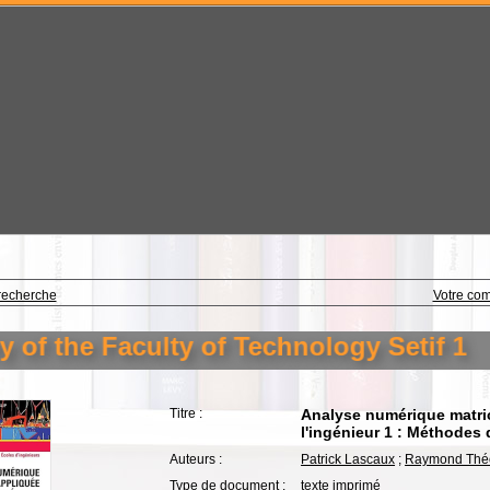
recherche
Votre co
of the Faculty of Technology Setif 1
Titre :
Analyse numérique matrici
l'ingénieur 1 : Méthodes 
Auteurs :
Patrick Lascaux
;
Raymond Thé
Type de document :
texte imprimé