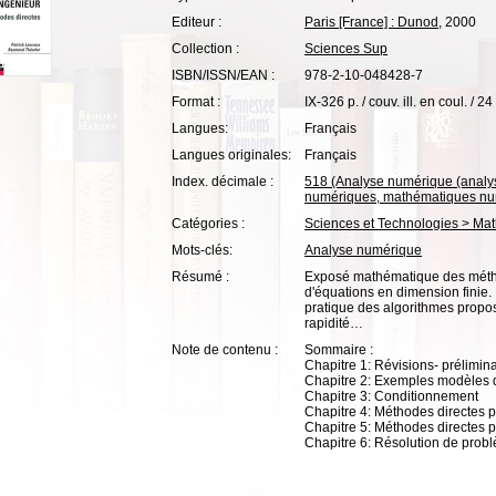
Editeur :
Paris [France] : Dunod
, 2000
Collection :
Sciences Sup
ISBN/ISSN/EAN :
978-2-10-048428-7
Format :
IX-326 p. / couv. ill. en coul. / 24
Langues:
Français
Langues originales:
Français
Index. décimale :
518 (Analyse numérique (analy
numériques, mathématiques nu
Catégories :
Sciences et Technologies > Ma
Mots-clés:
Analyse numérique
Résumé :
Exposé mathématique des métho
d'équations en dimension finie.
pratique des algorithmes propos
rapidité…
Note de contenu :
Sommaire :
Chapitre 1: Révisions- prélimin
Chapitre 2: Exemples modèles
Chapitre 3: Conditionnement
Chapitre 4: Méthodes directes p
Chapitre 5: Méthodes directes p
Chapitre 6: Résolution de prob