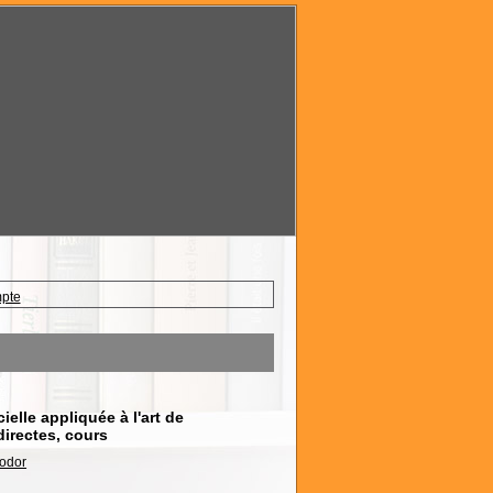
mpte
elle appliquée à l'art de
directes, cours
odor