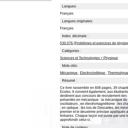
Langues:
Français
Langues originales:
Français
Index. décimale :
530.076 (Problèmes et exercices de physiq
Catégories :
Sciences et Technologies > Physique
Mots-clés:
Mécanique
;
Electrocinétique
;
Thermodyna
Résumé :
Ce livre rassemble en 608 pages, 39 chapit
Ecoles. Il convient également, aux étudiant
destinent aux concours de recrutement des p
présentés en mécanique : la mécanique du po
oscillateurs ; en électromagnétisme : les c
; en optique : les lois de Descartes, les mi
premier et le deuxième principe appliqués a
linéaires. Chaque leçon est suivie par une lo
approfondir celui-ci.
Note de contenu :