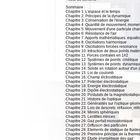
Sommaire :
Chapitre 1: L'espace et le temps
Chapitre 2: Principes de la dynamique
Chapitre 3: Conservation de l'énergie
Chapitre 4: Quantité de mouvement. moment
Chapitre 5: Mouvement d'une particule ch
Chapitre 6: Résistance de l'air
Chapitre 7: Apports mathématiques. equations
Chapitre 8: Oscillations harmonique
Chapitre 9: Oscillations forcées resonance
Chapitre 10: Intraction de deux points matér
Chapitre 11: Forces contrales en 1/r2
Chapitre 12: Systèmes de points: cinétique
Chapitre 13: Systèmes de points: dynamiqu
Chapitre 14: Solide en rotation autour d'un a
Chapitre 15: Loi de coulomb
Chapitre 16: Champ élctrostitique
Chapitre 17: Potentiel électrostatique
Chapitre 18: Energie électrostatique
Chapitre 19: Dipôle électrostatique
Chapitre 20: Postulats de la magnétostatiq
Chapitre 21: Histoire de l'optique
Chapitre 22: Généralités sur l'optique géom
Chapitre 23: Lois de descrets: réflaxion, réfr
Chapitre 24: Miroirs sphériques
Chapitre 25: Lentilles minces
Chapitre 26: Gaz perfait monoatomique
Chapitre 27: Diffusion des particules
Chapitre 28: Elements de statique de fluide
Chapitre 29: Première principe de la therm
Chapitre 30: Etude énergétique des gaz