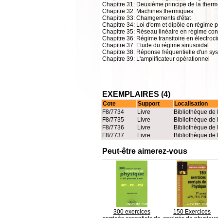
Chapitre 31: Deuxième principe de la the
Chapitre 32: Machines thermiques
Chapitre 33: Chamgements d'état
Chapitre 34: Loi d'orm et dipôle en régime
Chapitre 35: Réseau linéaire en régime con
Chapitre 36: Régime transitoire en électroc
Chapitre 37: Etude du régime sinusoidal
Chapitre 38: Réponse fréquentielle d'un sys
Chapitre 39: L'amplificateur opérationnel
EXEMPLAIRES (4)
Cote
Support
Localisation
F8/7734
Livre
Bibliothèque de 
F8/7735
Livre
Bibliothèque de 
F8/7736
Livre
Bibliothèque de 
F8/7737
Livre
Bibliothèque de 
Peut-être aimerez-vous
300 exercices
150 Exercices