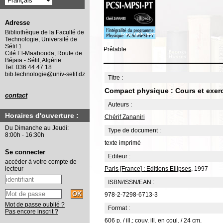
Adresse
Bibliothèque de la Faculté de
Technologie, Université de
Sétif 1
Prêtable
Cité El-Maabouda, Route de
Béjaia - Sétif, Algérie
Tel: 036 44 47 18
bib.technologie@univ-setif.dz
Titre :
Compact physique : Cours et exerci
contact
Auteurs :
Horaires d'ouverture :
Chérif Zananiri
Du Dimanche au Jeudi:
Type de document :
8:00h - 16:30h
texte imprimé
Se connecter
Editeur :
accéder à votre compte de
Paris [France] : Editions Ellipses
, 1997
lecteur
ISBN/ISSN/EAN :
978-2-7298-6713-3
Mot de passe oublié ?
Format :
Pas encore inscrit ?
606 p. / ill.; couv. ill. en coul. / 24 cm.