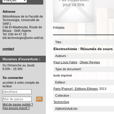
Adresse
Bibliothèque de la Faculté de
Technologie, Université de
Sétif 1
Cité El-Maabouda, Route de
Prêtable
Béjaia - Sétif, Algérie
Tel: 036 44 47 18
bib.technologie@univ-setif.dz
Titre :
Electrochimie : Résumés de cours 
contact
Auteurs :
Horaires d'ouverture :
Paul-Louis Fabre
;
Olivier Reynes
Du Dimanche au Jeudi:
8:00h - 16:30h
Type de document :
texte imprimé
Se connecter
Editeur :
accéder à votre compte de
lecteur
Paris [France] : Editions Ellipses
, 2013
Collection :
TechnoSup
Mot de passe oublié ?
Pas encore inscrit ?
ISBN/ISSN/EAN :