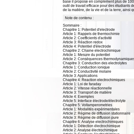
base il propose en complément plus de 100 e
outil de travail efficace pour des étudiants
de la matière, de la vie et de la terre, ainsi
Note de contenu :
Sommaire :
Chapitre 1: Potentiel d'electrode
Article 1: Rappels de thermochimie
Article 2: Coefficients d'activité
Article 3: Réaction redox
Article 4: Potentiel d'électrode
Chapitre 2: Chaine electrochimique
Article 1: Mesure du potentiel
Article 2: Conséquences thermodynamique
Chapitre 3: Conduction des electrolytes
Article 1: Conduction ionique
Article 2: Conductivité molaire
Article 3: Applications
Chapitre 4: Reaction electrochimiques
Article 1: Loi de faraday
Article 2: Vitesse réactionnelle
Article 3: Transport de matière
Article 4: Exemples
Article 5: Interface électrode/électrolyte
Chapitre 5: Voltamperometries
Article 1: Modalités expérimentales
Article 2: Régime de diffusion stationnaire
Article 3: Régime de diffusion pure
Chapitre 6: Analyse electrochimiques
Article 1: Détection électrochimique
Article 2: Analyse électrochimique