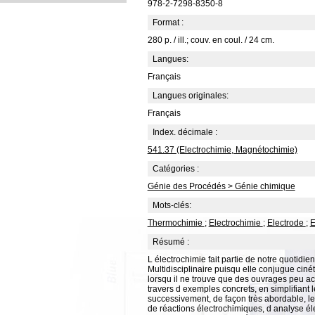
978-2-7298-8350-8
Format :
280 p. / ill.; couv. en coul. / 24 cm.
Langues:
Français
Langues originales:
Français
Index. décimale :
541.37 (Electrochimie, Magnétochimie)
Catégories :
Génie des Procédés > Génie chimique
Mots-clés:
Thermochimie
;
Electrochimie
;
Electrode
;
E
Résumé :
L électrochimie fait partie de notre quotidie
Multidisciplinaire puisqu elle conjugue ciné
lorsqu il ne trouve que des ouvrages peu ac
travers d exemples concrets, en simplifiant l
successivement, de façon très abordable, les
de réactions électrochimiques, d analyse élec