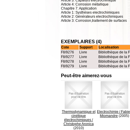
Article 3: Capteurs électrochimique
Article 4: Corrosion métallique
Chapitre 7: Application
Article 1: Systhèses electrochimiques
Article 2: Générateurs electrochimiques
Article 3: Corrosion,traitement de surfaces
EXEMPLAIRES (4)
Cote
Support
Localisation
F8/9276
Livre
Bibliothèque de la 
F8/9277
Livre
Bibliothèque de la 
F8/9278
Livre
Bibliothèque de la 
F8/9279
Livre
Bibliothèque de la 
Peut-être aimerez-vous
Thermodynamique et
Electrochimie
/
Fabi
cinétique
Miomandre
(2005)
électrochimiques
/
Christophe Aronica
(2010)