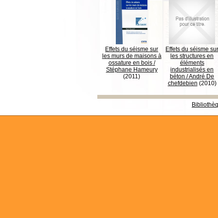
Effets du séisme sur
Effets du séisme su
les murs de maisons à
les structures en
ossature en bois
/
éléments
Stéphane Hameury
industrialisés en
(2011)
béton
/
André De
chefdebien
(2010)
Bibliothè