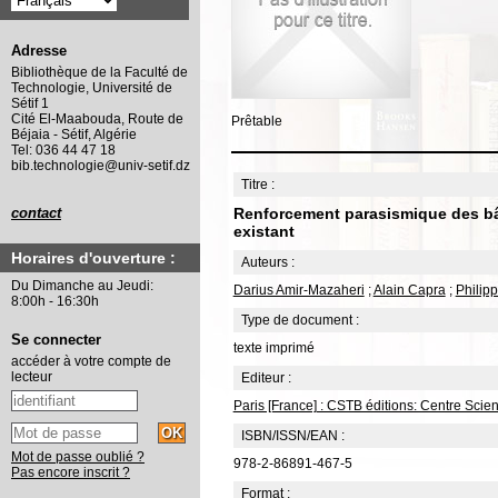
Adresse
Bibliothèque de la Faculté de
Technologie, Université de
Sétif 1
Cité El-Maabouda, Route de
Prêtable
Béjaia - Sétif, Algérie
Tel: 036 44 47 18
bib.technologie@univ-setif.dz
Titre :
Renforcement parasismique des bât
contact
existant
Horaires d'ouverture :
Auteurs :
Du Dimanche au Jeudi:
Darius Amir-Mazaheri
;
Alain Capra
;
Philip
8:00h - 16:30h
Type de document :
Se connecter
texte imprimé
accéder à votre compte de
lecteur
Editeur :
Paris [France] : CSTB éditions: Centre Scie
ISBN/ISSN/EAN :
Mot de passe oublié ?
978-2-86891-467-5
Pas encore inscrit ?
Format :