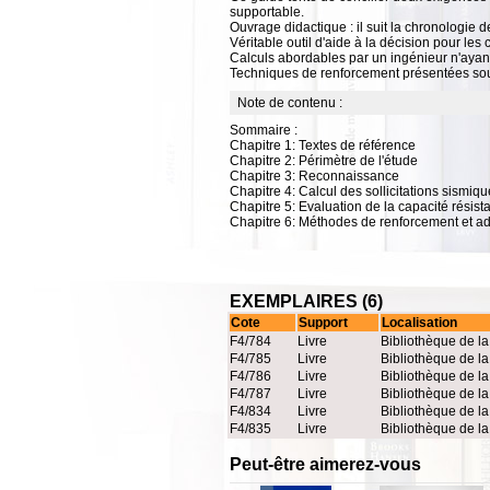
supportable.
Ouvrage didactique : il suit la chronologie
Véritable outil d'aide à la décision pour les
Calculs abordables par un ingénieur n'ayan
Techniques de renforcement présentées sous f
Note de contenu :
Sommaire :
Chapitre 1: Textes de référence
Chapitre 2: Périmètre de l'étude
Chapitre 3: Reconnaissance
Chapitre 4: Calcul des sollicitations sismiq
Chapitre 5: Evaluation de la capacité résista
Chapitre 6: Méthodes de renforcement et ad
EXEMPLAIRES (6)
Cote
Support
Localisation
F4/784
Livre
Bibliothèque de l
F4/785
Livre
Bibliothèque de l
F4/786
Livre
Bibliothèque de l
F4/787
Livre
Bibliothèque de l
F4/834
Livre
Bibliothèque de l
F4/835
Livre
Bibliothèque de l
Peut-être aimerez-vous