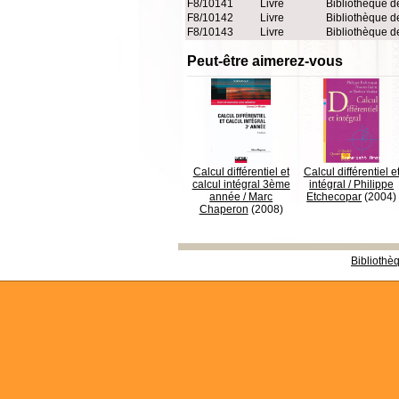
F8/10141
Livre
Bibliothèque d
F8/10142
Livre
Bibliothèque d
F8/10143
Livre
Bibliothèque d
Peut-être aimerez-vous
Calcul différentiel et
Calcul différentiel e
calcul intégral 3ème
intégral
/
Philippe
année
/
Marc
Etchecopar
(2004)
Chaperon
(2008)
Bibliothè