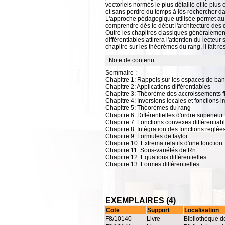
vectoriels normés le plus détaillé et le plus 
et sans perdre du temps à les rechercher dan
L'approche pédagogique utilisée permet au 
comprendre dès le début l'architecture des
Outre les chapitres classiques généralement t
différentiables attirera l'attention du lecte
chapitre sur les théorèmes du rang, il fait re
Note de contenu :
Sommaire :
Chapitre 1: Rappels sur les espaces de ba
Chapitre 2: Applications différentiables
Chapitre 3: Théorème des accroissements fi
Chapitre 4: Inversions locales et fonctions i
Chapitre 5: Théorèmes du rang
Chapitre 6: Différentielles d'ordre superieur
Chapitre 7: Fonctions convexes différentiab
Chapitre 8: Intégration des fonctions reglée
Chapitre 9: Formules de taylor
Chapitre 10: Extrema relatifs d'une fonction
Chapitre 11: Sous-variétés de Rn
Chapitre 12: Equations différentielles
Chapitre 13: Formes différentielles
EXEMPLAIRES (4)
Cote
Support
Localisation
F8/10140
Livre
Bibliothèque d