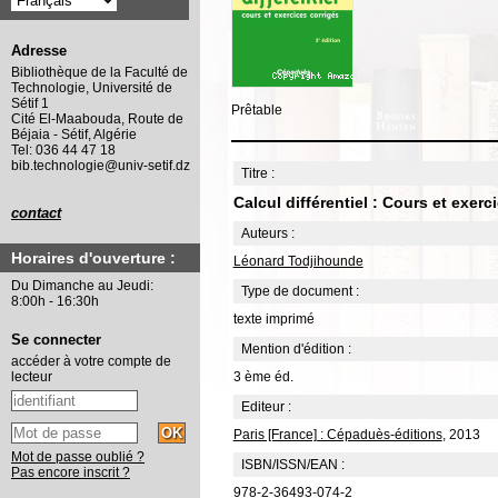
Adresse
Bibliothèque de la Faculté de
Technologie, Université de
Sétif 1
Prêtable
Cité El-Maabouda, Route de
Béjaia - Sétif, Algérie
Tel: 036 44 47 18
bib.technologie@univ-setif.dz
Titre :
Calcul différentiel : Cours et exerc
contact
Auteurs :
Horaires d'ouverture :
Léonard Todjihounde
Du Dimanche au Jeudi:
Type de document :
8:00h - 16:30h
texte imprimé
Se connecter
Mention d'édition :
accéder à votre compte de
3 ème éd.
lecteur
Editeur :
Paris [France] : Cépaduès-éditions
, 2013
Mot de passe oublié ?
ISBN/ISSN/EAN :
Pas encore inscrit ?
978-2-36493-074-2