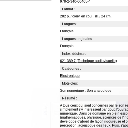
978-2-340-00405-4
Format :
282 p. / couv. en coul.; ill. / 24 cm.
Langues:
Français
Langues originales:
Français
Index. décimale :
621.389 7 (Technique audiovisuelle)
Catégories :
Electronique
Mots-clés:
Son numérique
;
Son analogique
Résumé :
A tous ceux qui sont concernés par le son (
simplement s'y intéressent par goût, l'ouvr
numérique. Dans ce domaine en plein essor et 
(mathématiques, physique, sciences de l'ingé
développe d'abord de façon rigoureuse et co
perception, acoustique des lieux. Puis, s'ap