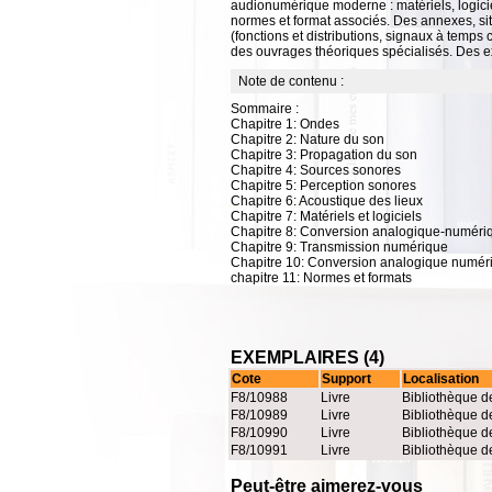
audionumérique moderne : matériels, logic
normes et format associés. Des annexes, si
(fonctions et distributions, signaux à temps 
des ouvrages théoriques spécialisés. Des exe
Note de contenu :
Sommaire :
Chapitre 1: Ondes
Chapitre 2: Nature du son
Chapitre 3: Propagation du son
Chapitre 4: Sources sonores
Chapitre 5: Perception sonores
Chapitre 6: Acoustique des lieux
Chapitre 7: Matériels et logiciels
Chapitre 8: Conversion analogique-numéri
Chapitre 9: Transmission numérique
Chapitre 10: Conversion analogique numér
chapitre 11: Normes et formats
EXEMPLAIRES (4)
Cote
Support
Localisation
F8/10988
Livre
Bibliothèque d
F8/10989
Livre
Bibliothèque d
F8/10990
Livre
Bibliothèque d
F8/10991
Livre
Bibliothèque d
Peut-être aimerez-vous