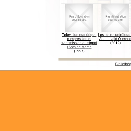
Télévision numérique
Les microcontrôleur
compression et
Abdelmajid Oumna
transmission du signal
(2012)
/
Antoine Martin
(1997)
Bibliothè