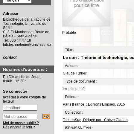
Adresse
Bibliothèque de la Faculté de
Technologie, Université de
Sétif 1
Cité El-Maabouda, Route de
Prêtable
Béjaia - Sétif, Algérie
Tel: 036 44 47 18
bib.technologie@univ-setif.dz
Titre :
Le son : Théorie et technologie, co
contact
Auteurs :
Horaires d'ouverture :
Claude Turrier
Du Dimanche au Jeudi:
8:00h - 16:30h
Type de document :
texte imprimé
Se connecter
Editeur :
accéder à votre compte de
lecteur
Paris [France] : Editions Ellipses
, 2015
Collection :
TechnoSup, Dirigée par : Chèze Claude
Mot de passe oublié ?
Pas encore inscrit ?
ISBN/ISSN/EAN :