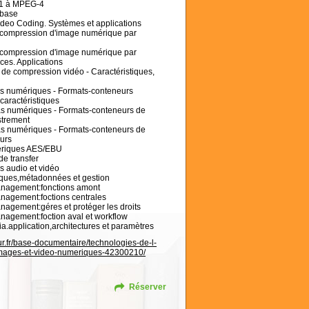
-1 à MPEG-4
 base
ideo Coding. Systèmes et applications
e compression d'image numérique par
e compression d'image numérique par
ces. Applications
 de compression vidéo - Caractéristiques,
as numériques - Formats-conteneurs
caractéristiques
as numériques - Formats-conteneurs de
istrement
as numériques - Formats-conteneurs de
urs
mériques AES/EBU
 de transfer
s audio et vidéo
ques,métadonnées et gestion
 management:fonctions amont
management:foctions centrales
anagement:géres et protéger les droits
management:foction aval et workflow
ia.application,architectures et paramètres
r.fr/base-documentaire/technologies-de-l-
-images-et-video-numeriques-42300210/
Réserver