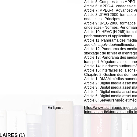
Article 5: Compressions MPEG
Article 6: MPEG-4 : codages de
Article 7: MPEG-4 : Advanced V
Article 8: JPEG 2000, format d
ondelettes - Principes
Article 9: JPEG 2000, format d
ondelettes - Normes. Performan
Article 10: HEVC (H.265) format
performances et applications
Article 11: Panorama des médi
audio/image/vidéo/multimédia : 
Article 12: Panorama des médi
stockage : de fichier et d’enreg
Article 13: Panorama des médi
transport. Mégaformats-contene
Article 14: Interfaces audionu
Article 15: Interfaces et liaisons
Chapitre 2: Géstion des donnée
Article 1: DMAM:médias numéri
Article 2: Digital media asset
Article 3: Digital media asset 
Article 4: Digital media asset m
Article 5: Digital media asset 
Article 6: Serveurs vidéo et méd
En ligne :
https://www.techniques-ingenieu
information-th9/formats-audio
AIRES (1)