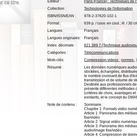
Editeur :
Paris [France] : Techniques de l
Collection :
Technologies de l'information
ISBN/ISSN/EAN :
978-2-37620-102-1
Format :
639 p. / couv. en coul.; ill. / 30 c
Langues:
Français
Langues originales:
Français
Index. décimale :
621.389 7 (Technique audiovisu
Catégories :
Télécommunications
Mots-clés:
Compression videos
;
normes
;
Résumé :
Les données numériques audio-
stockées, échangées, distribuée
le nombre croissant de flux d'
transmission et de volume de st
Destinée aux professionnels de 
présente différentes méthodes
(critères de choix, avantages et
existants, et le concept du DMA
Note de contenu :
Sommaire :
Chapitre 1: Formats vidéo num
Article 1: Panorama des médias
fixe/vidéo
Article 2: Signal vidéo numériq
Article 3: Panorama des média
audio/image fixe/vidéo
Article 4: Compression de don