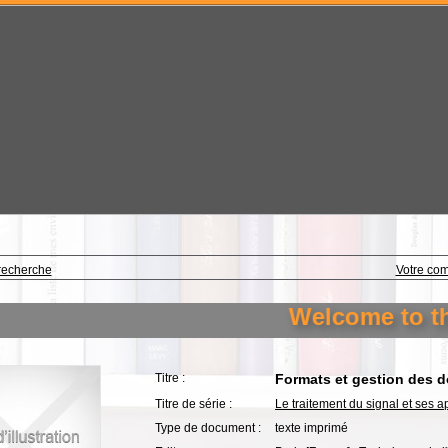
recherche
Votre co
Welcome to the l
Titre :
Formats et gestion des d
Titre de série :
Le traitement du signal et ses a
Type de document :
texte imprimé