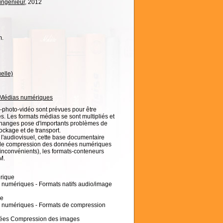
'ingénieur
, 2012
m.
elle)
Médias numériques
photo-vidéo sont prévues pour être
s. Les formats médias se sont multipliés et
échanges pose d'importants problèmes de
ockage et de transport.
l'audiovisuel, cette base documentaire
 de compression des données numériques
 inconvénients), les formats-conteneurs
M.
érique
 numériques - Formats natifs audio/image
ue
s numériques - Formats de compression
nées Compression des images