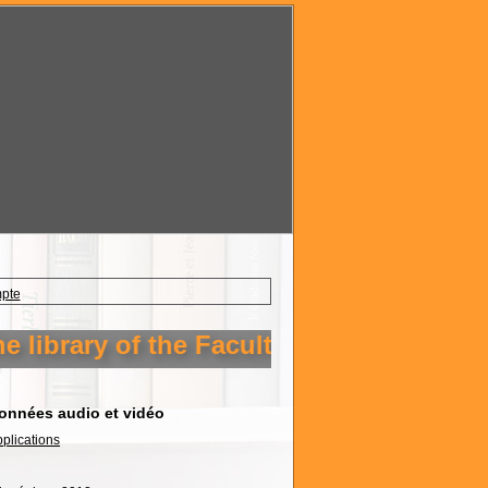
mpte
ibrary of the Faculty of Technology Set
onnées audio et vidéo
pplications