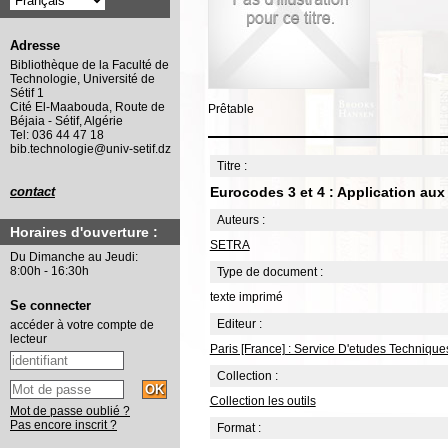
Adresse
Bibliothèque de la Faculté de
Technologie, Université de
Sétif 1
Cité El-Maabouda, Route de
Prêtable
Béjaia - Sétif, Algérie
Tel: 036 44 47 18
bib.technologie@univ-setif.dz
Titre :
Eurocodes 3 et 4 : Application au
contact
Auteurs :
Horaires d'ouverture :
SETRA
Du Dimanche au Jeudi:
8:00h - 16:30h
Type de document :
texte imprimé
Se connecter
Editeur :
accéder à votre compte de
lecteur
Paris [France] : Service D'etudes Techniqu
Collection :
Collection les outils
Mot de passe oublié ?
Pas encore inscrit ?
Format :