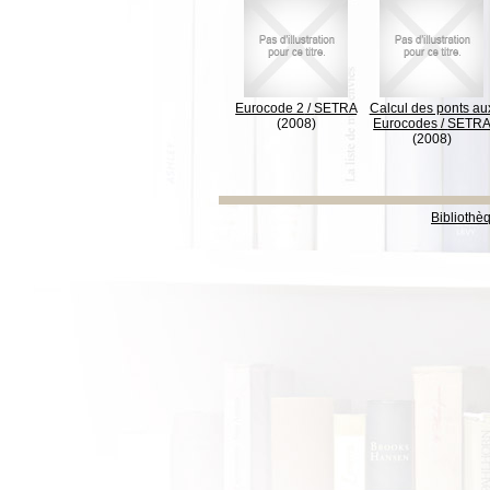
Eurocode 2
/
SETRA
Calcul des ponts au
(2008)
Eurocodes
/
SETR
(2008)
Bibliothè