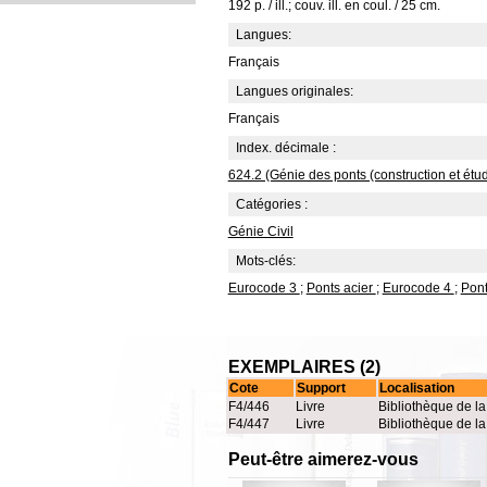
192 p. / ill.; couv. ill. en coul. / 25 cm.
Langues:
Français
Langues originales:
Français
Index. décimale :
624.2 (Génie des ponts (construction et étu
Catégories :
Génie Civil
Mots-clés:
Eurocode 3
;
Ponts acier
;
Eurocode 4
;
Pon
EXEMPLAIRES (2)
Cote
Support
Localisation
F4/446
Livre
Bibliothèque de l
F4/447
Livre
Bibliothèque de l
Peut-être aimerez-vous