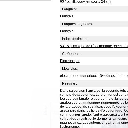
637 p. / ill.; couv. en coul. / 24 cm.
Langues:
Français
Langues originales:
Français
Index. décimale :
537.5 (Physique de l'électronique (électron
Catégories :
Electronique
Mots-clés:
électronique numérique
;
Systèmes analogi
Résumé :
Dans sa version française, la seconde éditio
compte deux volumes. Le premier est consa
logique combinatoire booléenne et la logiq
analogique et analogique-numérique, les bou
de la pratique, de ses aléas et de l'expérien
assez rare dans les livres d'électronique. Q
commutation rapide, l'autre aux circuits à 
coffret des circuits, et le dernier à la mesur
magnétisme... Les auteurs entraînent même le
l'astronomie.