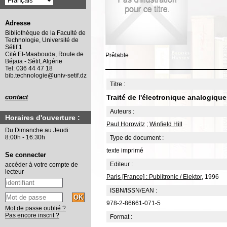
Adresse
Bibliothèque de la Faculté de
Technologie, Université de
Sétif 1
Cité El-Maabouda, Route de
Prêtable
Béjaia - Sétif, Algérie
Tel: 036 44 47 18
bib.technologie@univ-setif.dz
Titre :
Traité de l'électronique analogiq
contact
Auteurs :
Horaires d'ouverture :
Paul Horowitz
;
Winfield Hill
Du Dimanche au Jeudi:
8:00h - 16:30h
Type de document :
texte imprimé
Se connecter
Editeur :
accéder à votre compte de
lecteur
Paris [France] : Publitronic / Elektor
, 1996
ISBN/ISSN/EAN :
978-2-86661-071-5
Mot de passe oublié ?
Pas encore inscrit ?
Format :