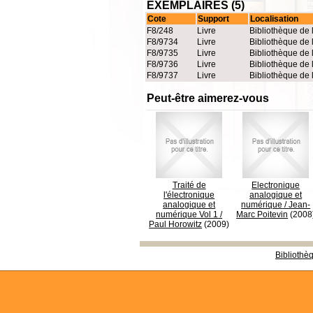
EXEMPLAIRES (5)
Cote
Support
Localisation
F8/248
Livre
Bibliothèque de 
F8/9734
Livre
Bibliothèque de 
F8/9735
Livre
Bibliothèque de 
F8/9736
Livre
Bibliothèque de 
F8/9737
Livre
Bibliothèque de 
Peut-être aimerez-vous
Traité de
Electronique
l'électronique
analogique et
analogique et
numérique
/
Jean-
numérique Vol 1
/
Marc Poitevin
(2008
Paul Horowitz
(2009)
Bibliothè