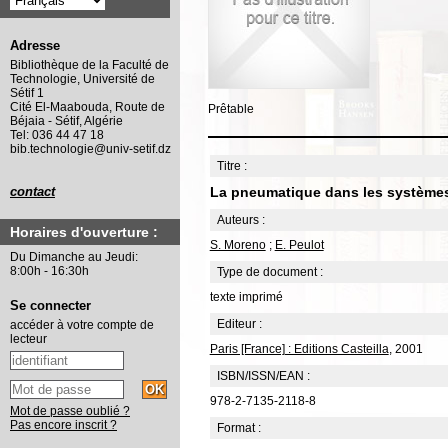
Adresse
Bibliothèque de la Faculté de
Technologie, Université de
Sétif 1
Cité El-Maabouda, Route de
Prêtable
Béjaia - Sétif, Algérie
Tel: 036 44 47 18
bib.technologie@univ-setif.dz
Titre :
La pneumatique dans les systèmes
contact
Auteurs :
Horaires d'ouverture :
S. Moreno
;
E. Peulot
Du Dimanche au Jeudi:
8:00h - 16:30h
Type de document :
texte imprimé
Se connecter
Editeur :
accéder à votre compte de
lecteur
Paris [France] : Editions Casteilla
, 2001
ISBN/ISSN/EAN :
978-2-7135-2118-8
Mot de passe oublié ?
Pas encore inscrit ?
Format :