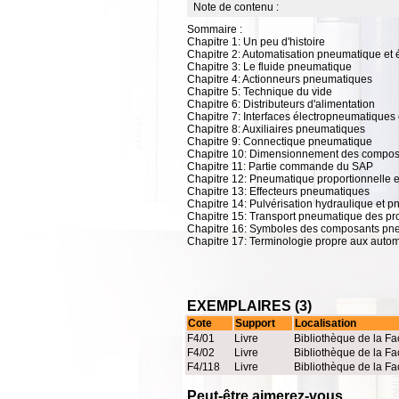
Note de contenu :
Sommaire :
Chapitre 1: Un peu d'histoire
Chapitre 2: Automatisation pneumatique et
Chapitre 3: Le fluide pneumatique
Chapitre 4: Actionneurs pneumatiques
Chapitre 5: Technique du vide
Chapitre 6: Distributeurs d'alimentation
Chapitre 7: Interfaces électropneumatiques
Chapitre 8: Auxiliaires pneumatiques
Chapitre 9: Connectique pneumatique
Chapitre 10: Dimensionnement des composa
Chapitre 11: Partie commande du SAP
Chapitre 12: Pneumatique proportionnelle 
Chapitre 13: Effecteurs pneumatiques
Chapitre 14: Pulvérisation hydraulique et 
Chapitre 15: Transport pneumatique des prod
Chapitre 16: Symboles des composants pn
Chapitre 17: Terminologie propre aux aut
EXEMPLAIRES (3)
Cote
Support
Localisation
F4/01
Livre
Bibliothèque de la Fa
F4/02
Livre
Bibliothèque de la Fa
F4/118
Livre
Bibliothèque de la Fa
Peut-être aimerez-vous