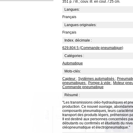
351 p. / ill.; couv. ill. en coul. / 25 cm.
Langues:
Français
Langues originales:
Français
Index. décimale :
629.804 5 (Commande pneumatique)
Catégories :
Automatique
Mots-clés:
Capteur
;
Systèmes automatisés
;
Pneumat
pneumatiques
;
Pompe à vide
;
Moteur pne
Commande pneumatique
Résumé :
"Les transmissions oléo-hydrauliques et pn
production. Ce nouvel ouvrage, abondamment
composants pneumatiques, leurs caractéristi
transport des produits légers, préhension par 
Il est destiné aux personnes concernées pa
débutants ou confirmés et étudiants du niv
oléopneumatique et électropneumatique."