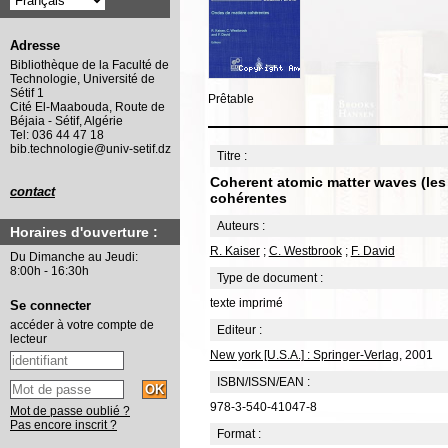
Adresse
Bibliothèque de la Faculté de
Technologie, Université de
Sétif 1
Prêtable
Cité El-Maabouda, Route de
Béjaia - Sétif, Algérie
Tel: 036 44 47 18
bib.technologie@univ-setif.dz
Titre :
Coherent atomic matter waves (les
contact
cohérentes
Auteurs :
Horaires d'ouverture :
R. Kaiser
;
C. Westbrook
;
F. David
Du Dimanche au Jeudi:
8:00h - 16:30h
Type de document :
texte imprimé
Se connecter
accéder à votre compte de
Editeur :
lecteur
New york [U.S.A.] : Springer-Verlag
, 2001
ISBN/ISSN/EAN :
978-3-540-41047-8
Mot de passe oublié ?
Pas encore inscrit ?
Format :