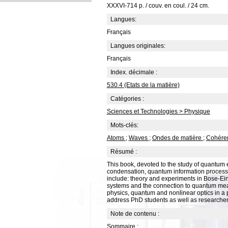
XXXVI-714 p. / couv. en coul. / 24 cm.
Langues:
Français
Langues originales:
Français
Index. décimale :
530.4 (Etats de la matière)
Catégories :
Sciences et Technologies > Physique
Mots-clés:
Atoms
;
Waves
;
Ondes de matière
;
Cohéren
Résumé :
This book, devoted to the study of quantum ef
condensation, quantum information processi
include: theory and experiments in Bose-E
systems and the connection to quantum meas
physics, quantum and nonlinear optics in a 
address PhD students as well as researcher
Note de contenu :
Sommaire :