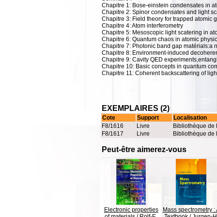
Chapitre 1: Bose-einstein condensates in at
Chapitre 2: Spinor condensates and light s
Chapitre 3: Field theory for trapped atomic 
Chapitre 4: Atom interferometry
Chapitre 5: Mesoscopic light scatering in at
Chapitre 6: Quantum chaos in atomic physi
Chapitre 7: Photonic band gap matérials:a n
Chapitre 8: Environment-induced decoherenc
Chapitre 9: Cavity QED experiments,enta
Chapitre 10: Basic concepts in quantum co
Chapitre 11: Coherent backscattering of ligh
EXEMPLAIRES (2)
Cote
Support
Localisation
F8/1616
Livre
Bibliothèque de 
F8/1617
Livre
Bibliothèque de 
Peut-être aimerez-vous
Electronic properties
Mass spectrometry :
of materials
/
Rolf-E.
Textbook
/
Jurgen-H