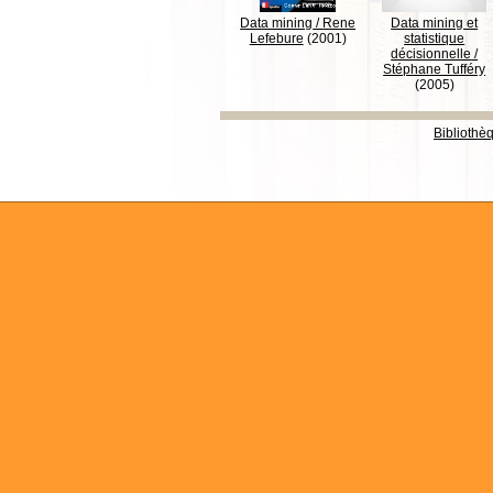
Data mining
/
Rene
Data mining et
Lefebure
(2001)
statistique
décisionnelle
/
Stéphane Tufféry
(2005)
Bibliothè