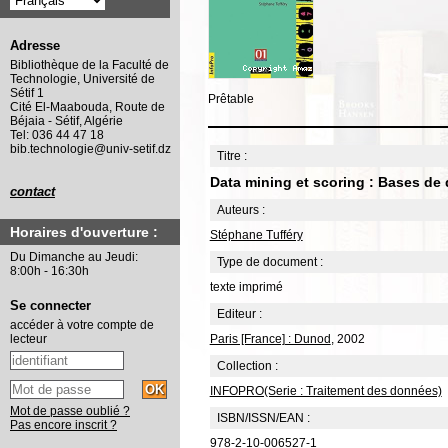
Adresse
Bibliothèque de la Faculté de
Technologie, Université de
Sétif 1
Prêtable
Cité El-Maabouda, Route de
Béjaia - Sétif, Algérie
Tel: 036 44 47 18
bib.technologie@univ-setif.dz
Titre :
Data mining et scoring : Bases de d
contact
Auteurs :
Horaires d'ouverture :
Stéphane Tufféry
Du Dimanche au Jeudi:
Type de document :
8:00h - 16:30h
texte imprimé
Se connecter
Editeur :
accéder à votre compte de
Paris [France] : Dunod
, 2002
lecteur
Collection :
INFOPRO(Serie : Traitement des données)
Mot de passe oublié ?
ISBN/ISSN/EAN :
Pas encore inscrit ?
978-2-10-006527-1