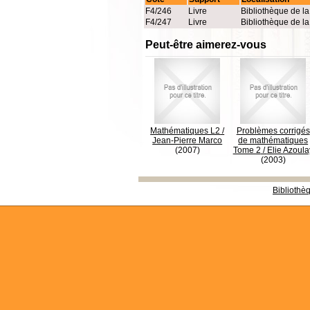
F4/246
Livre
Bibliothèque de l
F4/247
Livre
Bibliothèque de l
Peut-être aimerez-vous
Mathématiques L2
/
Problèmes corrigés
Jean-Pierre Marco
de mathématiques
(2007)
Tome 2
/
Elie Azoula
(2003)
Bibliothè