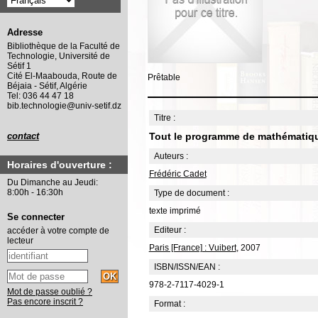
Adresse
Bibliothèque de la Faculté de
Technologie, Université de
Sétif 1
Cité El-Maabouda, Route de
Prêtable
Béjaia - Sétif, Algérie
Tel: 036 44 47 18
bib.technologie@univ-setif.dz
Titre :
Tout le programme de mathématiqu
contact
Auteurs :
Horaires d'ouverture :
Frédéric Cadet
Du Dimanche au Jeudi:
8:00h - 16:30h
Type de document :
texte imprimé
Se connecter
Editeur :
accéder à votre compte de
lecteur
Paris [France] : Vuibert
, 2007
ISBN/ISSN/EAN :
978-2-7117-4029-1
Mot de passe oublié ?
Pas encore inscrit ?
Format :