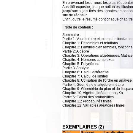
En prévenant les erreurs les plus fréquente
Aussitôt exposée, chaque notion est illustr
jusqu'aux sujets tirés des annales de conco
site de l'éditeur.
Enfin, outre le résumé dont chaque chapitre
Note de contenu :
Sommaire :
Partie 1: Vocabulaire et exemples fondame
Chapitre 1: Ensembles et relations
Chapitre 2: Familles d'ensembles, fonctions,
Partie 2: Algèbre
Chapitre 3: Opérations algébriques. Matrice
Chapitre 4: Nombres complexes
Chapitre 5: Polynômes
Partie 3: Analyse
Chapitre 6: Calcul différentiel
Chapitre 7: Calcul de limites
Chapitre 8: Utilisation de l'ordre en analyse
Partie 4: Géométrie et algèbre linéaire
Chapitre 9: Géométrie du plan et de l'espac
Chapitre 10: Algèbre linéaire dans Kn
Partie 5: Calcul des probabilités
Chapitre 11: Probabilités finies
Chapitre 12: Variables aléatoires finies
EXEMPLAIRES (2)
Cote
Support
Localisation