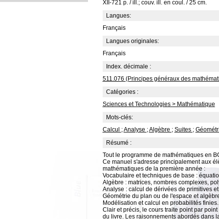
XII-721 p. / ill.; couv. ill. en coul. / 25 cm.
Langues:
Français
Langues originales:
Français
Index. décimale :
511.076 (Principes généraux des mathémati
Catégories :
Sciences et Technologies > Mathématique
Mots-clés:
Calcul
;
Analyse
;
Algèbre
;
Suites
;
Géométr
Résumé :
Tout le programme de mathématiques en BC
Ce manuel s'adresse principalement aux élè
mathématiques de la première année :
Vocabulaire et techniques de base : équatio
Algèbre : matrices, nombres complexes, p
Analyse : calcul de dérivées de primitives et d
Géométrie du plan ou de l'espace et algèbre li
Modélisation et calcul en probabilités finies.
Clair et précis, le cours traite point par po
du livre. Les raisonnements abordés dans la