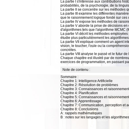
La partie I s'intéresse aux contributions hi
probabilités, de la psychologie, de la lingu
La partie II se concentre sur les méthodes qu
La partie III examine les différentes maniè
que le raisonnement logique fondé sur ces
La partie IV expose les méthodes de raisonn
La partie V aborde la prise de décisions en
d'algorithmes tels que l'algorithme MCMC 
La partie VI décrit les méthodes employées
étudie plus particulièrement les algorithme
La partie VII explique comment un agent inte
vision, le toucher, l'ouïe ou la compréhens
concrètes.
La partie VIII analyse le passé et le futur de
Chaque chapitre est illustré par de nombreu
exercices de programmation, en passant pa
Note de contenu :
Sommaire :
Chapitre 1: Intelligence Artificielle
Chapitre 2: Résolution de problèmes
Chapitre 3: Connaissances et raisonnemen
Chapitre 4: Planification
Chapitre 5: Connaissances et raisonnement
Chapitre 6: Apprentissage
Chapitre 7: Communication, perception et a
Chapitre 8: Conclusions
A : rappels mathématiques
B : notes sur les langages et les algorithme