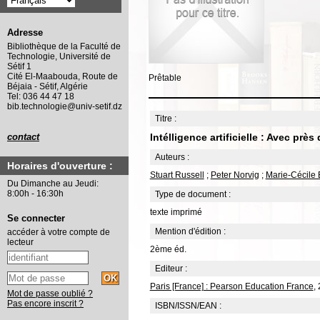
Adresse
Bibliothèque de la Faculté de
Technologie, Université de
Sétif 1
Cité El-Maabouda, Route de
Prêtable
Béjaia - Sétif, Algérie
Tel: 036 44 47 18
bib.technologie@univ-setif.dz
Titre :
Intélligence artificielle : Avec prè
contact
Auteurs :
Horaires d'ouverture :
Stuart Russell
;
Peter Norvig
;
Marie-Cécile
Du Dimanche au Jeudi:
8:00h - 16:30h
Type de document :
texte imprimé
Se connecter
Mention d'édition :
accéder à votre compte de
lecteur
2ème éd.
Editeur :
Paris [France] : Pearson Education France
,
Mot de passe oublié ?
Pas encore inscrit ?
ISBN/ISSN/EAN :