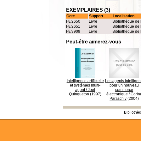
EXEMPLAIRES (3)
Cote
Support
Localisation
F8/2650
Livre
Bibliothèque de 
F8/2651
Livre
Bibliothèque de 
F8/3909
Livre
Bibliothèque de 
Peut-être aimerez-vous
Intelligence artificielle
Les agents intelligen
et systèmes multi-
pour un nouveau
agent
/
Joel
commerce
Quinqueton
(1997)
électronique
/
Corin
Paraschiv
(2004)
Bibliothè