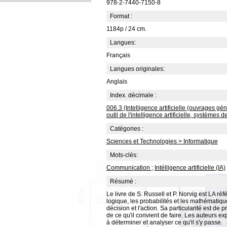
978-2-7440-7150-8
Format :
1184p / 24 cm.
Langues:
Français
Langues originales:
Anglais
Index. décimale :
006.3 (Intelligence artificielle (ouvrages gé
outil de l'intelligence artificielle, systèmes
Catégories :
Sciences et Technologies > Informatique
Mots-clés:
Communication
;
Intélligence artificielle (IA)
Résumé :
Le livre de S. Russell et P. Norvig est LA réfé
logique, les probabilités et les mathématique
décision et l'action. Sa particularité est de 
de ce qu'il convient de faire. Les auteurs 
à déterminer et analyser ce qu'il s'y passe.