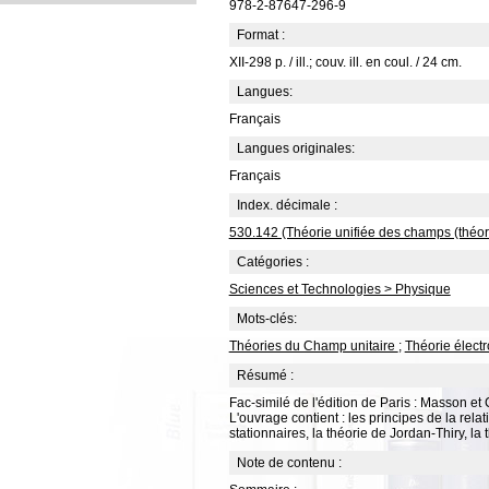
978-2-87647-296-9
Format :
XII-298 p. / ill.; couv. ill. en coul. / 24 cm.
Langues:
Français
Langues originales:
Français
Index. décimale :
530.142 (Théorie unifiée des champs (théori
Catégories :
Sciences et Technologies > Physique
Mots-clés:
Théories du Champ unitaire
;
Théorie élect
Résumé :
Fac-similé de l'édition de Paris : Masson et 
L'ouvrage contient : les principes de la rela
stationnaires, la théorie de Jordan-Thiry, la
Note de contenu :