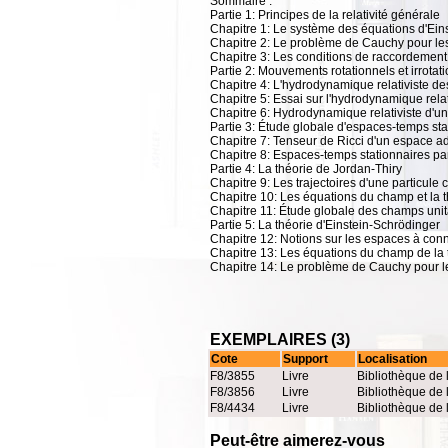
Sommaire :
Partie 1: Principes de la relativité générale
Chapitre 1: Le système des équations d'Eins
Chapitre 2: Le problème de Cauchy pour les 
Chapitre 3: Les conditions de raccordement
Partie 2: Mouvements rotationnels et irrotat
Chapitre 4: L'hydrodynamique relativiste d
Chapitre 5: Essai sur l'hydrodynamique relat
Chapitre 6: Hydrodynamique relativiste d'un 
Partie 3: Étude globale d'espaces-temps sta
Chapitre 7: Tenseur de Ricci d'un espace a
Chapitre 8: Espaces-temps stationnaires par
Partie 4: La théorie de Jordan-Thiry
Chapitre 9: Les trajectoires d'une particule
Chapitre 10: Les équations du champ et la t
Chapitre 11: Étude globale des champs unit
Partie 5: La théorie d'Einstein-Schrödinger
Chapitre 12: Notions sur les espaces à conn
Chapitre 13: Les équations du champ de la t
Chapitre 14: Le problème de Cauchy pour 
EXEMPLAIRES (3)
Cote
Support
Localisation
F8/3855
Livre
Bibliothèque de 
F8/3856
Livre
Bibliothèque de 
F8/4434
Livre
Bibliothèque de 
Peut-être aimerez-vous