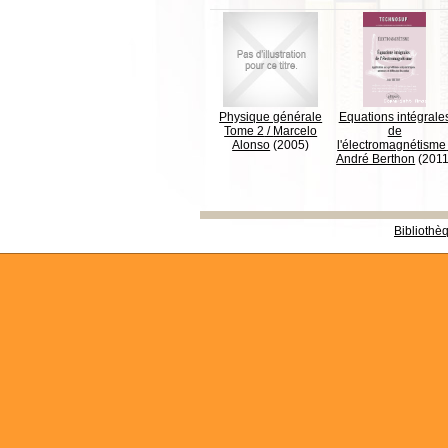
Physique générale
Equations intégrale
Tome 2
/
Marcelo
de
Alonso
(2005)
l'électromagnétisme
André Berthon
(2011
Bibliothè