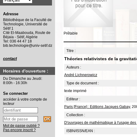
Adresse
Bibliothèque de la Faculté de
Technologie, Université de
Sétif 1
Cité El-Maabouda, Route de
Prêtable
Béjaia - Sétif, Algérie
Tel: 036 44 47 18
bib.technologie@univ-setif.dz
Titre :
Théories relativistes de la gravitat
contact
Auteurs :
Horaires d'ouverture :
André Lichnerowicz
Du Dimanche au Jeudi:
8:00h - 16:30h
Type de document :
texte imprimé
Se connecter
Editeur :
accéder à votre compte de
lecteur
Paris [France] : Editions Jacques Gabay
, 20
Collection :
D'ouvrages de mathématique à l'usage des 
Mot de passe oublié ?
Pas encore inscrit ?
ISBN/ISSN/EAN :