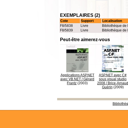
EXEMPLAIRES (2)
Cote
Support
Localisation
F8/5838
Livre
Bibliothèque de 
F8/5839
Livre
Bibliothèque de 
Peut-être aimerez-vous
Applications ASP.NET
ASP.NET avec C#
avec VB.NET
/
Gérard
sous visual studio
Frantz
(2003)
2008
/
Brice-Arnau
Guérin
(2009)
Bibliothè