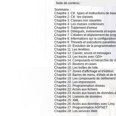
Note de contenu :
Sommaire :
Chapitre 1: C# : types et instructions de bas
Chapitre 2: C# : les classes
Chapitre 3: Classes non visuelles
Chapitre 4: Les classes conteneurs
Chapitre 5: Traitement d'erreur
Chapitre 6: Délégués, événements et expr
Chapitre 7: Création et déploiement de pr
Chapitre 8: Informations sur la configuration
Chapitre 9: Threads et exécutions parallèle
Chapitre 10: Evolution de la programmatio
Chapitre 11: Les fenêtres
Chapitre 12: Clavier, souris et messages
Chapitre 13: Les tracés avec GDI+
Chapitre 14: Composants et hiérarchie de c
Chapitre 15: Boutons et cases
Chapitre 16: Les boîtes de liste
Chapitre 17: Zones d'affichage et d'édition
Chapitre 18: Barres de menu, d'états et de 
Chapitre 19: Les composants de défilement
Chapitre 20: Les impressions
Chapitre 21: Programmation réseau
Chapitre 22: Accès aux fichiers
Chapitre 23: Accès aux bases de données
Chapitre 24: Liaisons de données
Chapitre 25: XML
Chapitre 26: Accès aux données avec Linq
Chapitre 27: Programmation ASP.NET
Chapitre 28: Les services Web