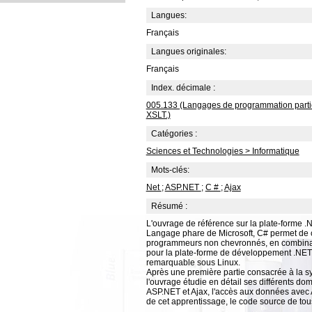
Langues:
Français
Langues originales:
Français
Index. décimale :
005.133 (Langages de programmation particu
XSLT.)
Catégories :
Sciences et Technologies > Informatique
Mots-clés:
Net
;
ASP.NET
;
C #
;
Ajax
Résumé :
L'ouvrage de référence sur la plate-forme .
Langage phare de Microsoft, C# permet de 
programmeurs non chevronnés, en combinant 
pour la plate-forme de développement .NET
remarquable sous Linux.
Après une première partie consacrée à la sy
l'ouvrage étudie en détail ses différents d
ASP.NET et Ajax, l'accès aux données avec
de cet apprentissage, le code source de tou