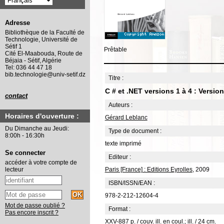
Adresse
Bibliothèque de la Faculté de
Technologie, Université de
Sétif 1
Prêtable
Cité El-Maabouda, Route de
Béjaia - Sétif, Algérie
Tel: 036 44 47 18
bib.technologie@univ-setif.dz
Titre :
C # et .NET versions 1 à 4 : Version
contact
Auteurs :
Horaires d'ouverture :
Gérard Leblanc
Du Dimanche au Jeudi:
Type de document :
8:00h - 16:30h
texte imprimé
Se connecter
Editeur :
accéder à votre compte de
Paris [France] : Editions Eyrolles
, 2009
lecteur
ISBN/ISSN/EAN :
978-2-212-12604-4
Mot de passe oublié ?
Format :
Pas encore inscrit ?
XXV-887 p. / couv. ill. en coul.; ill. / 24 cm.