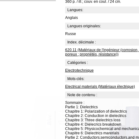
360 p. / ill.; couv. en coul. / 24 cm.
Langues:
Anglais
Langues originales:
Russe
Index. décimale :
620.11 (Matériaux de l'ingénieur (corrosio
poreux ; propriétés, résistance))
Catégories :
Electrotechnique
Mots-clés:
Electrical materials (Matériaux électrique)
Note de contenu :
Sommaire :
Partie 1: Dielectrics
Chapitre 1: Polarization of dielectrics
Chapitre 2: Conduction in dielectrics
Chapitre 3: Three dielectrics loss
Chapitre 4: Dielecrics breakdown
Chapitre 5: Physicochemical and mechanical 
Chapitre 6: Dielectrics marerials
Partie 2: Conductors,semiconductors,and m