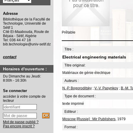
Adresse
Bibliothèque de la Faculté de
Technologie, Université de
Sétif 1
Cité El-Maabouda, Route de
Prêtable
Béjaia - Sétif, Algérie
Tel: 036 44 47 18
bib.technologie@univ-setif.dz
Titre :
Electrical engineering materials
contact
Titre original:
Horaires d'ouverture :
Matériaux de génie électrique
Du Dimanche au Jeudi:
8:00h - 16:30h
Auteurs :
N.-P. Bogoroditsky
;
V.-V. Pasynkov
;
B.-M. T
Se connecter
Type de document :
accéder à votre compte de
lecteur
texte imprimé
Editeur :
Moscow [Russie] : Mir Publishers
, 1979
Mot de passe oublié ?
Pas encore inscrit ?
Format :