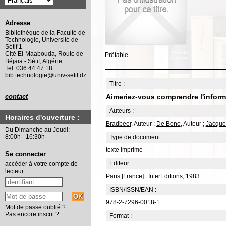
Adresse
Bibliothèque de la Faculté de
Technologie, Université de
Sétif 1
Cité El-Maabouda, Route de
Prêtable
Béjaia - Sétif, Algérie
Tel: 036 44 47 18
bib.technologie@univ-setif.dz
Titre :
Aimeriez-vous comprendre l'inform
contact
Auteurs :
Horaires d'ouverture :
Bradbeer
, Auteur ;
De Bono
, Auteur ;
Jacque
Du Dimanche au Jeudi:
8:00h - 16:30h
Type de document :
texte imprimé
Se connecter
Editeur :
accéder à votre compte de
lecteur
Paris [France] : InterEditions
, 1983
ISBN/ISSN/EAN :
978-2-7296-0018-1
Mot de passe oublié ?
Pas encore inscrit ?
Format :