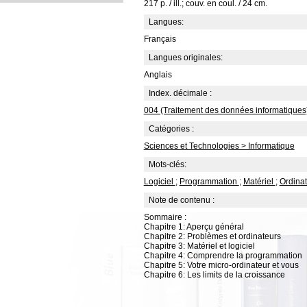
217 p. / ill.; couv. en coul. / 24 cm.
Langues:
Français
Langues originales:
Anglais
Index. décimale :
004 (Traitement des données informatiques
Catégories :
Sciences et Technologies > Informatique
Mots-clés:
Logiciel
;
Programmation
;
Matériel
;
Ordina
Note de contenu :
Sommaire :
Chapitre 1: Aperçu général
Chapitre 2: Problèmes et ordinateurs
Chapitre 3: Matériel et logiciel
Chapitre 4: Comprendre la programmation
Chapitre 5: Votre micro-ordinateur et vous
Chapitre 6: Les limits de la croissance