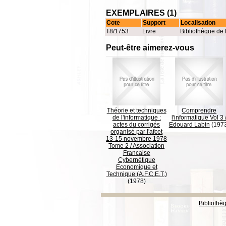
EXEMPLAIRES (1)
Cote
Support
Localisation
T8/1753
Livre
Bibliothèque de 
Peut-être aimerez-vous
Théorie et techniques
Comprendre
de l'informatique :
l'informatique Vol 3
actes du corrigés
Edouard Labin
(197
organisé par l'afcet
13-15 novembre 1978
Tome 2
/
Association
Francaise
Cybernétique
Economique et
Technique (A.F.C.E.T.)
(1978)
Bibliothè