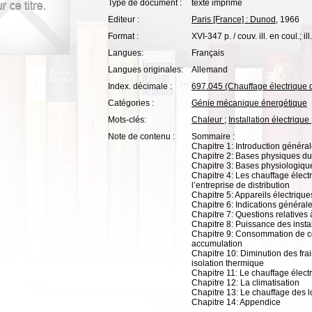
Type de document :
texte imprimé
Editeur :
Paris [France] : Dunod
, 1966
Format :
XVI-347 p. / couv. ill. en coul.; ill
Langues:
Français
Langues originales:
Allemand
Index. décimale :
697.045 (Chauffage électrique 
Catégories :
Génie mécanique énergétique
Mots-clés:
Chaleur
;
Installation électrique
Note de contenu :
Sommaire :
Chapitre 1: Introduction généra
Chapitre 2: Bases physiques du
Chapitre 3: Bases physiologiqu
Chapitre 4: Les chauffage élect
l’entreprise de distribution
Chapitre 5: Appareils électriqu
Chapitre 6: Indications générale
Chapitre 7: Questions relatives à
Chapitre 8: Puissance des insta
Chapitre 9: Consommation de co
accumulation
Chapitre 10: Diminution des fra
isolation thermique
Chapitre 11: Le chauffage électr
Chapitre 12: La climatisation
Chapitre 13: Le chauffage des 
Chapitre 14: Appendice