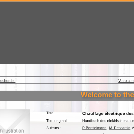
recherche
Votre co
Welcome to the li
Titre :
Chauffage électrique des
Titre original:
Handbuch des elektrisches ra
Auteurs :
P. Borstelmann
;
M. Descarsin
, 