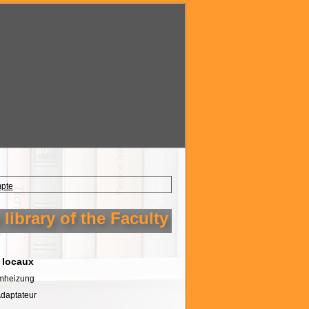
mpte
brary of the Faculty of Technology Seti
 locaux
umheizung
Adaptateur